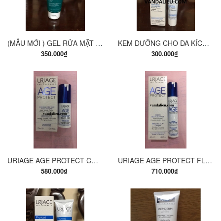
(MẪU MỚI ) GEL RỬA MẶT CHO DA DẦU VÀ DA MỤN URIAGE HYSEAC 150ML
KEM DƯỠNG CHO DA KÍCH ỨNG URIAGE BARIEDERM CICA-CREME REPART 40 ML
350.000₫
300.000₫
URIAGE AGE PROTECT CONTOUR DES YEUX MULTI - ACTIONS 15ML. KEM CHỐNG NHĂN DA
URIAGE AGE PROTECT FLUIDE MULTI - ACTIONS 40ML SỮA DƯỠNG DA
580.000₫
710.000₫