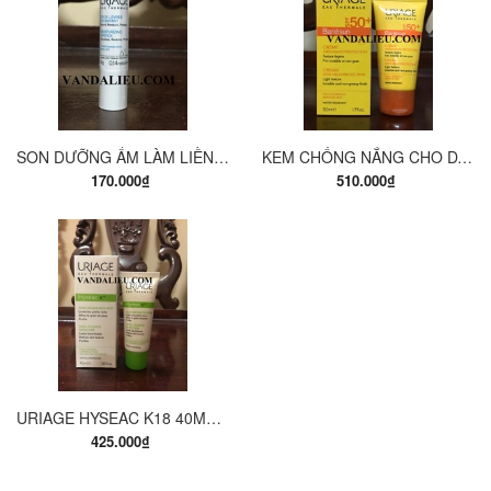
SON DƯỠNG ẨM LÀM LIỀN DA MÔI URIAGE STICK LEVRES HYDRATANT 4G
KEM CHỐNG NẮNG CHO DA NHẠY CẢM URIAGE BARIESUN SPF 50+ CREME 50ML
170.000₫
510.000₫
URIAGE HYSEAC K18 40ML. KEM TRỊ MỤN CÁM, MỤN ĐẦU ĐEN VÀ GIẢM NHỜN.
425.000₫