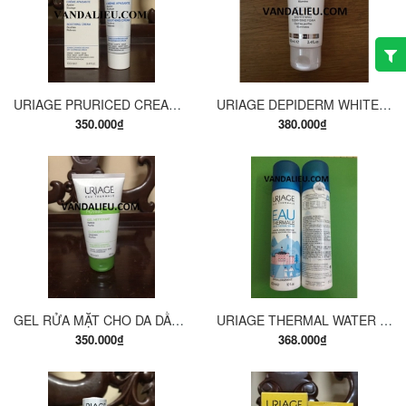
URIAGE PRURICED CREAM 100ML - KEM CHĂM SÓC DA KHÔ VÀ KÍCH ỨNG
URIAGE DEPIDERM WHITE 100ML SỮA RỬA MẶT LÀM SẠCH VÀ DƯỠNG DA
350.000₫
380.000₫
GEL RỬA MẶT CHO DA DẦU VÀ DA MỤN URIAGE HYSEAC 150ML
URIAGE THERMAL WATER 300ML. NƯỚC KHOÁNG CHĂM SÓC DA.
350.000₫
368.000₫