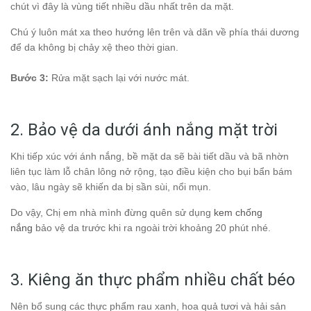
chút vì đây là vùng tiết nhiều dầu nhất trên da mặt.
Chú ý luôn mát xa theo hướng lên trên và dãn về phía thái dương
để da không bị chảy xệ theo thời gian.
Bước 3:
Rửa mặt sạch lại với nước mát.
2. Bảo vệ da dưới ánh nắng mặt trời
Khi tiếp xúc với ánh nắng, bề mặt da sẽ bài tiết dầu và bã nhờn
liên tục làm lỗ chân lông nở rộng, tạo điều kiện cho bụi bẩn bám
vào, lâu ngày sẽ khiến da bị sần sùi, nổi mụn.
Do vậy, Chị em nhà mình đừng quên sử dụng
kem chống
nắng
bảo vệ da trước khi ra ngoài trời khoảng 20 phút nhé.
3. Kiêng ăn thực phẩm nhiều chất béo
Nên bổ sung các thực phẩm rau xanh, hoa quả tươi và hải sản