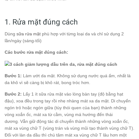
1. Rửa mặt đúng cách
Dùng
sữa rửa mặt
phù hợp với từng loại da và chỉ sử dụng 2
lần/ngày (sáng-tối)
Các bước rửa mặt đúng cách:
Bước 1:
Làm ướt da mặt. Không sử dụng nước quá ấm, nhất là
da khô vì sẽ càng bị khô rát, bong tróc hơn.
Bước 2:
Lấy 1 ít sữa rửa mặt vào lòng bàn tay (độ bằng hạt
đậu), xoa đều trong tay rồi nhẹ nhàng mát xa da mặt. Di chuyển
ngón trỏ hoặc ngón giữa (tùy thói quen của bạn) thành những
vòng xoắn ốc, mát xa từ cằm, vùng má hướng đến thái
dương. Vẫn giữ động tác di chuyển thành những vòng xoắn ốc,
mát xa vùng chữ T (vùng trán và vùng mũi tạo thành vùng chữ T).
Đối với làn da dầu thì chú tâm mát xa vùng chữ T lâu hơn một