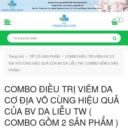
0
Trang chủ
TẤT CẢ SẢN PHẨM
COMBO ĐIỀU TRỊ VIÊM DA CƠ
+
+
ĐỊA VÔ CÙNG HIỆU QUẢ CỦA BV DA LIỄU TW ( COMBO GỒM 2 SẢN
PHẨM )
COMBO ĐIỀU TRỊ VIÊM DA
CƠ ĐỊA VÔ CÙNG HIỆU QUẢ
CỦA BV DA LIỄU TW (
COMBO GỒM 2 SẢN PHẨM )