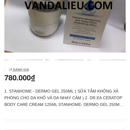
ĐÁNH GIÁ
780.000₫
1. STANHOME - DERMO GEL 250ML ( SỮA TẮM KHÔNG XÀ
PHÒNG CHO DA KHÔ VÀ DA NHẠY CẢM ) 2. DR.EA CERATOP
BODY CARE CREAM 125ML STANHOME- DERMO GEL 250ML (
SỮA TẮM KHÔNG XÀ PHÒNG CHO DA KHÔ VÀ NHẠY CẢM )
Thành phần: Nước, Sodium Laureth Sulfate, Glycerin, Sodium
Benzoate… Công dụng: Điều trị tình trạng mụn lưng, mụn trên da