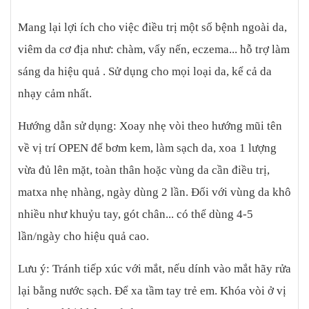
Mang lại lợi ích cho việc điều trị một số bệnh ngoài da,
viêm da cơ địa như: chàm, vẩy nến, eczema... hỗ trợ làm
sáng da hiệu quả . Sử dụng cho mọi loại da, kể cả da
nhạy cảm nhất.
Hướng dẫn sử dụng: Xoay nhẹ vòi theo hướng mũi tên
về vị trí OPEN để bơm kem, làm sạch da, xoa 1 lượng
vừa đủ lên mặt, toàn thân hoặc vùng da cần điều trị,
matxa nhẹ nhàng, ngày dùng 2 lần. Đối với vùng da khô
nhiều như khuỷu tay, gót chân... có thể dùng 4-5
lần/ngày cho hiệu quả cao.
Lưu ý: Tránh tiếp xúc với mắt, nếu dính vào mắt hãy rửa
lại bằng nước sạch. Để xa tầm tay trẻ em. Khóa vòi ở vị