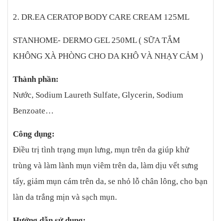
dưới 30℃ , tránh ánh sáng mặt trời.
2. DR.EA CERATOP BODY CARE CREAM 125ML
STANHOME- DERMO GEL 250ML ( SỮA TẮM
KHÔNG XÀ PHÒNG CHO DA KHÔ VÀ NHẠY CẢM )
Thành phần:
Nước, Sodium Laureth Sulfate, Glycerin, Sodium
Benzoate…
Công dụng:
Điều trị tình trạng mụn lưng, mụn trên da giúp khử
trùng và làm lành mụn viêm trên da, làm dịu vết sưng
tấy, giảm mụn cám trên da, se nhỏ lỗ chân lông, cho bạn
làn da trắng mịn và sạch mụn.
Hướng dẫn sử dụng: