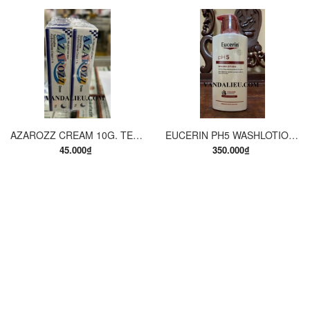
AZAROZZ CREAM 10G. TERBINAFINE 1%. THUỐC TRỊ NẤM DA CHÂN, NẤM DA ĐÙI, NẤM DA THÂN, LANG BEN...
EUCERIN PH5 WASHLOTION 400ML. SỮA TẮM DẠNG GEL CHO DA NHẠY CẢM.
45.000₫
350.000₫