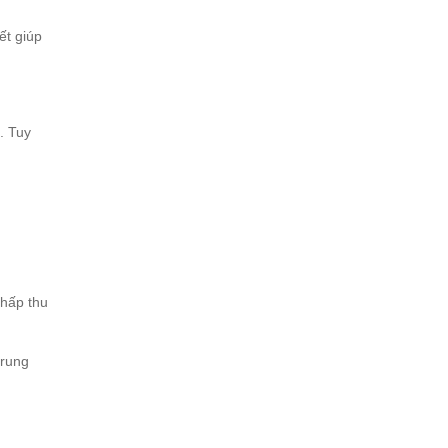
ết giúp
. Tuy
 hấp thu
trung