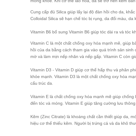
móng khỏe. Khi cơ thể lão hóa, da sẽ trở nên kém đàn
Cung cấp đủ Silica giúp lấy lại độ đàn hồi cho da, kh
Colloidal Silica sẽ hạn chế tóc bị rụng, da đổi màu, d
Vitamin B6 bổ sung Vitamin B6 giúp tóc dài ra và tóc k
Vitamin C là một chất chống oxy hóa mạnh mẽ, giúp bảo
hồi của da bằng cách tham gia vào quá trình sản sinh
mờ và làm mịn nếp nhăn và nếp gấp. Vitamin C còn giúp
Vitamin D3 - Vitamin D giúp cơ thể hấp thu và phân phố
khỏe mạnh. Vitamin D3 là một chất chống oxy hóa mạnh
cấu trúc da.
Vitamin E là chất chống oxy hóa mạnh mẽ giúp chống 
đến tóc và móng. Vitamin E giúp tăng cường lưu thông
Kẽm (Zinc Citrate) là khoáng chất cần thiết giúp da, 
hiệu cơ thể thiếu kẽm. Người bị trứng cá và da khô t