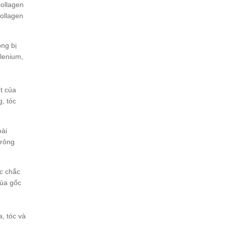
collagen
collagen
ông bị
elenium,
t của
, tóc
oài
trông
óc chắc
của gốc
a, tóc và