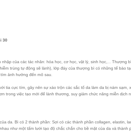
i 30
nhập của các tác nhân: hóa học, cơ học, vật lý, sinh học,... Thượng bì
nhiễm trùng tự động sẽ lành), lớp đáy của thượng bì có những tế bào t
c tím ảnh hưởng đến mô sau.
ới tia cực tím, gây nên sự xáo trộn các sắc tố da làm da bị nám sạm, 
hơn trong việc tạo mới để lành thương, suy giảm chức năng miễn dịch 
ủa da. Bì có 2 thành phần: Sợi có các thành phần collagen, elastin, la
ào nhau như một tấm lưới tạo độ chắc chắn cho bề mặt của da và thành 