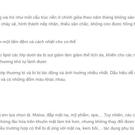
ng vai trò như một cấu trúc nền ở chính giữa theo năm tháng không sản
, chảy xệ, hình thành nếp nhăn, thiếu săn chắc, không còn được hồng 
hư một tấm đệm và cách nhiệt cho cơ thể
o lipid các lớp dưới da bị sụt giảm làm giảm thể tích da, khiến cho các
 thương khó tự lành được
i lớp thượng bì và bì bị tác động và ảnh hưởng nhiều nhất. Dấu hiệu dễ
ắc và có những đốm màu khác nhau.
em lựa chọn là: Matxa, đắp mặt nạ, mỹ phẩm, spa,... Tuy nhiên, các 
u chứng lão hóa trên khuôn mặt làm trẻ hơn, nhưng không thay đổi được
u trường hợp có thể bị dị ứng với mặt nạ, kem bôi,... tác dụng phụ từ 