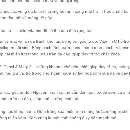
 hồi, dẫn đến da chuyển màu và da bị trùng.
ắc phục các vùng da bị tổn thương bởi ánh sáng mặt trời. Thực phẩm bổ
a kém đàn hồi và móng dễ gẫy.
hỏe hơn. Thiếu Vitamin B6 có thể dẫn đến rụng tóc.
 vệ mặt và làn da tránh khỏi tác động bởi gốc tự do. Vitamin C hỗ trợ
 collagen nội sinh. Bằng cách tăng cường các thành mao mạch, Vitamin
 cải thiện lưu thông máu trên da đầu, giúp duy trì tóc chắc khỏe.
i Canxi & Ma-giê - Những khoáng chất cần thiết giúp duy trì da, móng,
 mẽ, giữ vai trò trong việc ngăn ngừa sự lão hóa sớm của da và gây 
lại các gốc tự do - Nguyên nhân có thể dẫn đến lão hóa da sớm và ản
 máu trên da đầu, giúp nuôi dưỡng chân tóc.
móng, tóc khỏe mạnh. Đốm trắng xuất hiện trên móng hoặc móng bị chẻ 
hường thiếu kẽm. Kẽm cũng là một chất chống ô xy hóa mạnh mẽ.