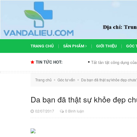
TRANG CHỦ
SẢN PHẨM
GIỚI THIỆU
GÓC 
TIN TỨC HOT:
Tất tần tật công dụng của xịt khoáng...
Trang chủ
Góc tư vấn
Da bạn đã thật sự khỏe đẹp chưa
+
+
Da bạn đã thật sự khỏe đẹp c
02/07/2017
0 Bình luận