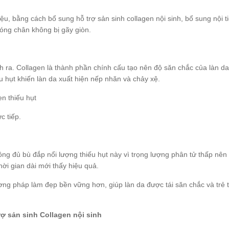
u, bằng cách bổ sung hỗ trợ sản sinh collagen nội sinh, bổ sung nội ti
móng chân không bị gãy giòn.
inh ra. Collagen là thành phần chính cấu tạo nên độ săn chắc của làn da
ếu hụt khiến làn da xuất hiện nếp nhăn và chảy xệ.
n thiếu hụt
 tiếp.
ng đủ bù đắp nổi lượng thiếu hụt này vì trọng lượng phân tử thấp nên
ời gian dài mới thấy hiệu quả.
ương pháp làm đẹp bền vững hơn, giúp làn da được tái săn chắc và trẻ 
trợ sản sinh Collagen nội sinh