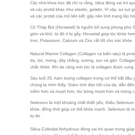
Các nhà khoa học đã chỉ ra rằng, silica đóng vai trò qu
và các protid khác như elastin, gelatin. Vì vậy, sự sụt
và các protid của mô liên kết, gây nên tình trạng lão h
Cỏ Tháp Bút (Horsetail) là nguồn bổ sung phong phú Si
giòn và khô, từ đó ít bị gẫy, Horsetail giúp tóc khỏe 
Iron, Potassium, Calcium và Zinc rất tốt cho sức khỏe
Natural Marine Collagen (Collagen cá biển sâu) là prote
da, tóc, móng, dây chằng, xương, sụn và gân. Collagen 
chắc khỏe. Khi da căng mịn tức là collagen được cung
Sau tuổi 25, hàm lượng collagen trong cơ thể bắt đầu g
chúng ta nhìn thấy: Giảm tính đàn hồi của da, dẫn đến
mềm hơn và mượt hơn, tóc bóng mượt hơn và móng c
Selenium là một khoáng chất thiết yếu, thiếu Selenium 
khỏe, đồng thời giúp cơ thể khỏe mạnh. Selenium là m
tự do.
Silica-Colloidal Anhydrous đóng vai trò quan trọng giúp