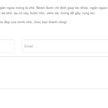
ngăn ngừa móng bị chẻ. Biotin được chỉ định giúp tóc khỏe, ngăn ngừa 
ng da khô, da có vảy, buồn nôn, viêm da, móng dễ gãy, rụng tóc.
ỏe đẹp của mình nhé, chúc bạn thành công!