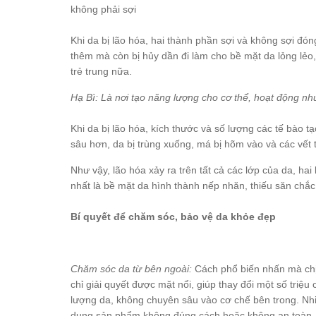
không phải sợi
Khi da bị lão hóa, hai thành phần sợi và không sợi đó
thêm mà còn bị hủy dần đi làm cho bề mặt da lỏng lẻo
trẻ trung nữa.
Hạ Bì: Là nơi tạo năng lượng cho cơ thể, hoạt động n
Khi da bị lão hóa, kích thước và số lượng các tế bào tạ
sâu hơn, da bị trùng xuống, má bị hõm vào và các vết
Như vậy, lão hóa xảy ra trên tất cả các lớp của da, ha
nhất là bề mặt da hình thành nếp nhăn, thiếu săn ch
Bí quyết để chăm sóc, bảo vệ da khỏe đẹp
Chăm sóc da từ bên ngoài:
Cách phổ biến nhấn mà chị 
chỉ giải quyết được mặt nổi, giúp thay đổi một số triệ
lượng da, không chuyên sâu vào cơ chế bên trong. Nhiề
dụng sản phẩm không đúng cách hoặc không an toàn.