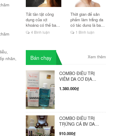
 chăm
Tất tần tật công
Thời gian để sản
dụng của xịt
phẩm làm trắng da
khoáng có thể bạn
có tác dụng là bao
chưa biết
lâu?
4 Bình luận
1 Bình luận
 chăm
iễu,
Bán chạy
Xem thêm
nếp nhăn,
COMBO ĐIỀU TRỊ
VIÊM DA CƠ ĐỊA
PHÒNG KHÁM HỘI
1.380.000₫
CHẨN GIÁO SƯ BV DA
LIỄU TRUNG ƯƠNG
VÔ CÙNG HIỆU QUẢ (
COMBO GỒM 3 SẢN
PHẨM )
COMBO ĐIỀU TRỊ
TRỨNG CÁ BV DA
LIỄU TW PHÒNG
910.000₫
KHÁM HỘI CHẨN