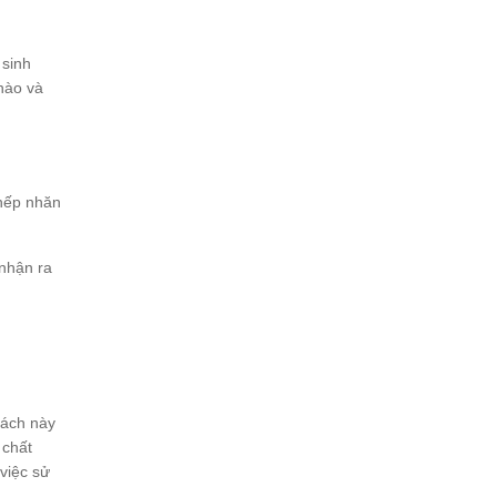
 sinh
hào và
 nếp nhăn
 nhận ra
cách này
 chất
việc sử