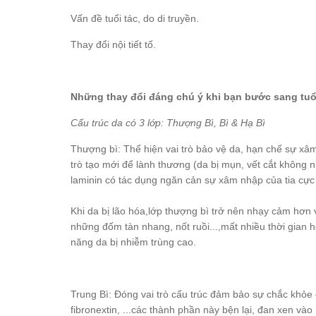
Vấn đề tuổi tác, do di truyền.
Thay đổi nội tiết tố.
Những thay đổi đáng chú ý khi bạn bước sang tuổ
Cấu trúc da có 3 lớp: Thượng Bì, Bì & Hạ Bì
Thượng bì: Thể hiện vai trò bảo vệ da, hạn chế sự xâm 
trò tạo mới để lành thương (da bị mụn, vết cắt không 
laminin có tác dụng ngăn cản sự xâm nhập của tia cự
Khi da bị lão hóa,lớp thượng bì trở nên nhạy cảm hơn v
những đốm tàn nhang, nốt ruồi...,mất nhiều thời gian 
năng da bị nhiễm trùng cao.
Trung Bì: Đóng vai trò cấu trúc đảm bảo sự chắc khỏe c
fibronextin, ...các thành phần này bện lại, đan xen v