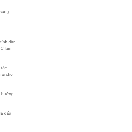
 sung
 tính đàn
 C làm
 tóc
hại cho
h hưởng
là dấu