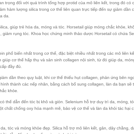
an trọng đối với quá trình tổng hợp protid của mô liên kết, trong đó có 
 giảm hàm lượng silica trong cơ thể liên quan trực tiếp đến sự giảm dần 
óa da.
lica, giúp trẻ hóa da, móng và tóc. Horsetail giúp móng chắc khỏe, kh
hơn, giảm rụng tóc. Khoa học chứng minh thảo dược Horsetail có chứa S
in phổ biến nhất trong cơ thể, đặc biệt nhiều nhất trong các mô liên kế
giúp cơ thể hấp thụ và sản sinh collagen nội sinh, từ đó giúp da, móng
 cấp đầy đủ.
iảm dần theo quy luật, khi cơ thể thiếu hụt collagen, phản ứng bên ng
 hình thành các nếp nhăn, bằng cách bổ sung collagen, làn da bạn sẽ 
hắc khỏe.
có thể dẫn đến tóc bị khô và giòn. Selenium hỗ trợ duy trì da, móng, t
ột chất chống oxy hóa mạnh mẽ, bảo vệ cơ thể và làn da khỏi tác hại 
 da, tóc và móng khỏe đẹp. Silica hỗ trợ mô liên kết, gân, dây chằng, d