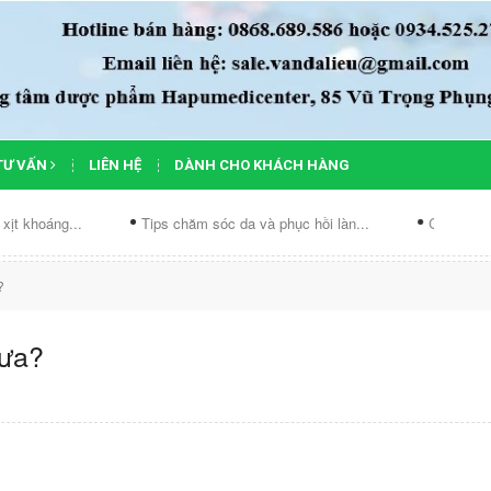
TƯ VẤN
LIÊN HỆ
DÀNH CHO KHÁCH HÀNG
Tips chăm sóc da và phục hồi làn...
Chế độ ăn cho da mụn: 
?
hưa?