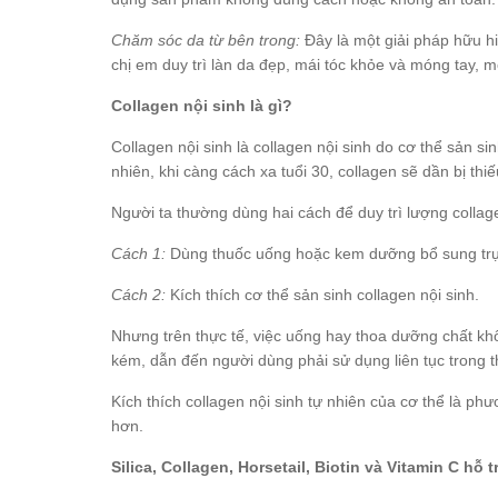
Chăm sóc da từ bên trong:
Đây là một giải pháp hữu hiệ
chị em duy trì làn da đẹp, mái tóc khỏe và móng tay, 
Collagen nội sinh là gì?
Collagen nội sinh là collagen nội sinh do cơ thể sản s
nhiên, khi càng cách xa tuổi 30, collagen sẽ dần bị thi
Người ta thường dùng hai cách để duy trì lượng collage
Cách 1:
Dùng thuốc uống hoặc kem dưỡng bổ sung trực
Cách 2:
Kích thích cơ thể sản sinh collagen nội sinh.
Nhưng trên thực tế, việc uống hay thoa dưỡng chất khô
kém, dẫn đến người dùng phải sử dụng liên tục trong th
Kích thích collagen nội sinh tự nhiên của cơ thể là ph
hơn.
Silica, Collagen, Horsetail, Biotin và Vitamin C hỗ 