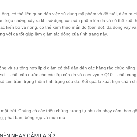
ng, có thể liên quan đến việc sử dụng mỹ phẩm và độ tuổi, diễn ra c
 triệu chứng xảy ra khi sử dụng các sản phẩm lên da và có thể xuất 
giác kiến bò và nóng, có thể kèm theo mẩn đỏ (ban đỏ), da đóng vảy v
 với da tốt giúp làm giảm tác động của tình trạng này.
ng và sự tổng hợp lipid giảm có thể dẫn đến các hàng rào chức năng b
Axit – chất cấp nước cho các lớp của da và coenzyme Q10 – chất cung
 sẽ làm trầm trọng thêm tình trạng của da. Kết quả là xuất hiện chân c
ừ mặt trời. Chúng có các triệu chứng tương tự như da nhạy cảm, bao 
ng, phát ban, bỏng rộp và mụn mủ.
NÊN NHẠY CẢM LÀ GÌ?