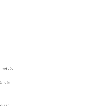
m với các
dần dần
ới các