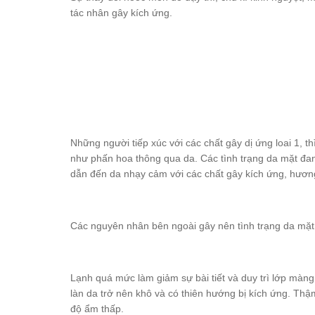
tác nhân gây kích ứng.
Những người tiếp xúc với các chất gây dị ứng loai 1, t
như phấn hoa thông qua da. Các tình trạng da mặt đan
dẫn đến da nhạy cảm với các chất gây kích ứng, hương
Các nguyên nhân bên ngoài gây nên tình trạng da mặ
Lạnh quá mức làm giảm sự bài tiết và duy trì lớp màng 
làn da trở nên khô và có thiên hướng bị kích ứng. Thậ
độ ẩm thấp.