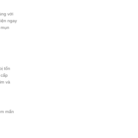
ùng với
hiện ngay
à mụn
ị tổn
 cấp
him và
gồm mẩn