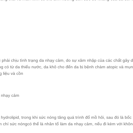
hì phải chịu tình trạng da nhạy cảm, do sự xâm nhập của các chất gây d
g có từ da thiếu nước, da khô cho đến da bị bệnh chàm atopic và mụn
 liệu và cồn
t nhạy cảm
hydrolipid, trong khi sức nóng tăng quá trình đổ mồ hôi, sau đó là bốc 
m chí sức nóngcó thể là nhân tố làm da nhạy cảm, nếu đi kèm với khôn