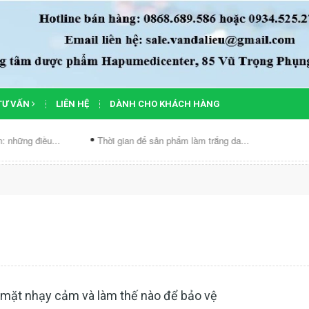
TƯ VẤN
LIÊN HỆ
DÀNH CHO KHÁCH HÀNG
..
Thời gian để sản phẩm làm trắng da...
Chẩn bệnh cho da 
 mặt nhạy cảm và làm thế nào để bảo vệ