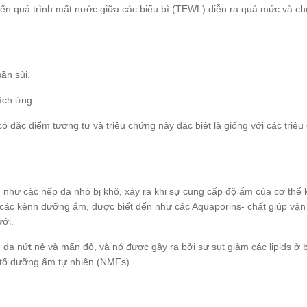
hiến quá trình mất nước giữa các biểu bì (TEWL) diễn ra quá mức và c
ần sùi.
ích ứng.
có đặc điểm tương tự và triệu chứng này đặc biệt là giống với các triệ
 như các nếp da nhỏ bị khô, xảy ra khi sự cung cấp độ ẩm của cơ thể
 các kênh dưỡng ẩm, được biết đến như các Aquaporins- chất giúp vậ
ưới.
 da nứt nẻ và mẩn đỏ, và nó được gây ra bởi sự sụt giảm các lipids ở 
n tố dưỡng ẩm tự nhiên (NMFs).