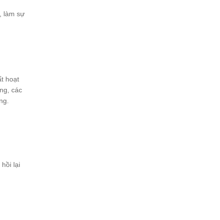
, làm sự
t hoạt
ng, các
ng.
hồi lại