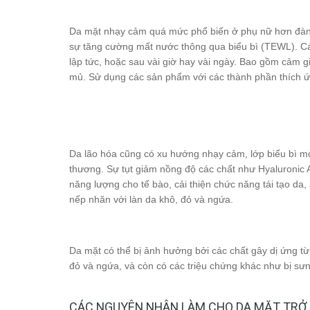
Da mặt nhạy cảm quá mức phổ biến ở phụ nữ hơn đàn ô
sự tăng cường mất nước thông qua biểu bì (TEWL). Các
lập tức, hoặc sau vài giờ hay vài ngày. Bao gồm cảm 
mủ. Sử dụng các sản phẩm với các thành phần thích ứng
Da lão hóa cũng có xu hướng nhạy cảm, lớp biểu bì mỏ
thương. Sự tụt giảm nồng độ các chất như Hyaluronic 
năng lượng cho tế bào, cải thiện chức năng tái tạo da,
nếp nhăn với làn da khô, đỏ và ngứa.
Da mặt có thể bị ảnh hưởng bởi các chất gây dị ứng t
đỏ và ngứa, và còn có các triệu chứng khác như bị sư
CÁC NGUYÊN NHÂN LÀM CHO DA MẶT TRỞ 