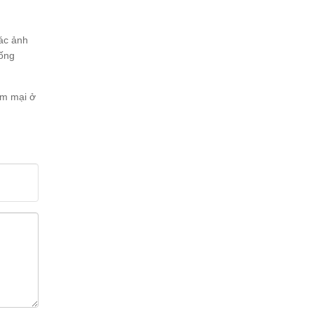
ác ảnh
hống
ềm mại ở