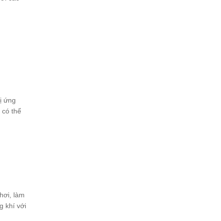
ị ứng
 có thể
hơi, làm
g khí với