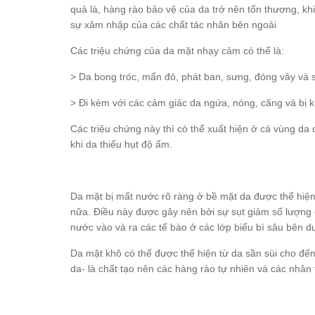
quả là, hàng rào bảo vệ của da trở nên tổn thương, k
sự xâm nhập của các chất tác nhân bên ngoài
Các triệu chứng của da mặt nhạy cảm có thể là:
> Da bong tróc, mẩn đỏ, phát ban, sưng, đóng vảy và s
> Đi kèm với các cảm giác da ngứa, nóng, căng và bị k
Các triệu chứng này thì có thể xuất hiện ở cá vùng da 
khi da thiếu hụt độ ẩm.
Da mặt bị mất nước rõ ràng ở bề mặt da được thể hiện
nữa. Điều này được gây nên bởi sự sụt giảm số lượng
nước vào và ra các tế bào ở các lớp biểu bì sâu bên d
Da mặt khô có thể được thể hiện từ da sần sùi cho đến
da- là chất tạo nên các hàng rào tự nhiên và các nhâ