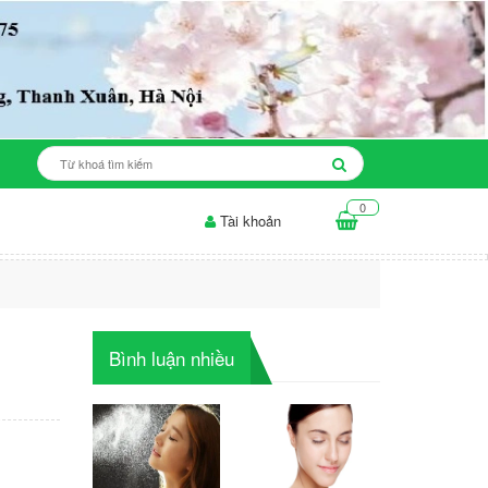
0
Tài khoản
nhờn, da khô
Nguyên Nhân Gây Mụn và Cách Chăm Sóc...
Bình luận nhiều