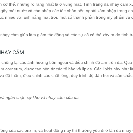
n cơ thể, nhưng rõ ràng nhất là ở vùng mặt. Tình trạng da nhạy cảm xu
, gây mất nước và cho phép các tác nhân bên ngoài xâm nhập trong da
úc nhiều với ánh nắng mặt trời, một số thành phần trong mỹ phẩm và 
hạy cảm giúp làm giảm tác động và các sự cố có thể xảy ra do tình tr
 NHẠY CẢM
chống lại các ảnh hưởng bên ngoài và điều chỉnh độ ẩm trên da. Quá 
 corneum, được tạo nên từ các tế bào và lipids. Các lipids này như là
h và độ thấm, điều chỉnh các chất lỏng, duy trình độ đàn hồi và săn chắc
 và ngăn chặn sự khô và nhạy cảm của da.
 động của các enzim, và hoạt động này thì thường yếu đi ở làn da nhạy