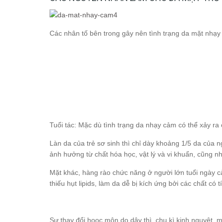
Các nhân tố bên trong gây nên tình trạng da mặt nhạ
Tuổi tác: Mặc dù tình trạng da nhạy cảm có thể xảy ra ở
Làn da của trẻ sơ sinh thì chỉ dày khoảng 1/5 da của 
ảnh hưởng từ chất hóa học, vật lý và vi khuẩn, cũng nh
Mặt khác, hàng rào chức năng ở người lớn tuổi ngày cà
thiếu hụt lipids, làm da dễ bị kích ứng bởi các chất có
Sự thay đổi hooc môn do dậy thì, chu kì kinh nguyệt, 