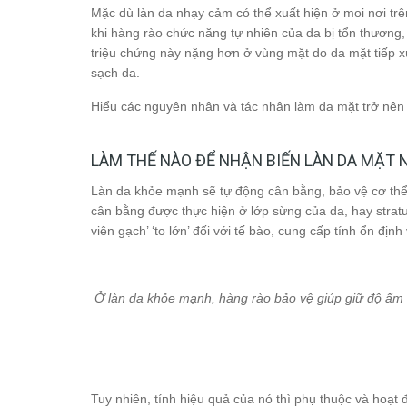
Mặc dù làn da nhạy cảm có thể xuất hiện ở moi nơi trê
khi hàng rào chức năng tự nhiên của da bị tổn thương
triệu chứng này nặng hơn ở vùng mặt do da mặt tiếp x
sạch da.
Hiểu các nguyên nhân và tác nhân làm da mặt trở nên n
LÀM THẾ NÀO ĐỂ NHẬN BIẾN LÀN DA MẶT
Làn da khỏe mạnh sẽ tự động cân bằng, bảo vệ cơ thể 
cân bằng được thực hiện ở lớp sừng của da, hay stratum
viên gạch’ ‘to lớn’ đối với tế bào, cung cấp tính ổn địn
Ở làn da khỏe mạnh, hàng rào bảo vệ giúp giữ độ ẩm
Tuy nhiên, tính hiệu quả của nó thì phụ thuộc và hoạt