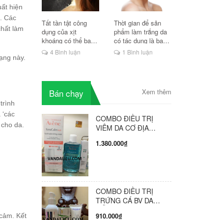
ất hiện
. Các
Tất tần tật công
Thời gian để sản
chất làm
dụng của xịt
phẩm làm trắng da
khoáng có thể bạn
có tác dụng là bao
chưa biết
lâu?
4 Bình luận
1 Bình luận
ạng này.
Bán chạy
Xem thêm
trình
 ‘các
COMBO ĐIỀU TRỊ
 cho da.
VIÊM DA CƠ ĐỊA
PHÒNG KHÁM HỘI
1.380.000₫
CHẨN GIÁO SƯ BV DA
LIỄU TRUNG ƯƠNG
VÔ CÙNG HIỆU QUẢ (
COMBO GỒM 3 SẢN
PHẨM )
COMBO ĐIỀU TRỊ
TRỨNG CÁ BV DA
LIỄU TW PHÒNG
910.000₫
 cảm. Kết
KHÁM HỘI CHẨN