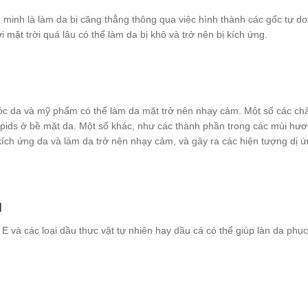
minh là làm da bị căng thẳng thông qua việc hình thành các gốc tự do
i mặt trời quá lâu có thể làm da bị khô và trở nên bị kích ứng.
 da và mỹ phẩm có thể làm da mặt trở nên nhạy cảm. Một số các chấ
 lipids ở bề mặt da. Một số khác, như các thành phần trong các mùi hươ
ích ứng da và làm da trở nên nhạy cảm, và gây ra các hiện tượng dị ứ
M
 E và các loại dầu thực vật tự nhiên hay dầu cá có thể giúp làn da phục 