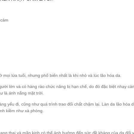
y cảm
 mọi lứa tuổi, nhưng phổ biến nhất là khi nhỏ và lúc lão hóa da.
người lớn và có hàng rào chức năng bị hạn chế, do đó đặc biệt nhạy cả
ư là ánh nắng mặt trời.
ng yếu đi, cũng như quá trình trao đổi chất chậm lại. Làn da lão hóa 
 tính kiềm như xà phòng.
mang thai và mãn kinh có thể ảnh hưởng đến sức đề kháng của da đối v