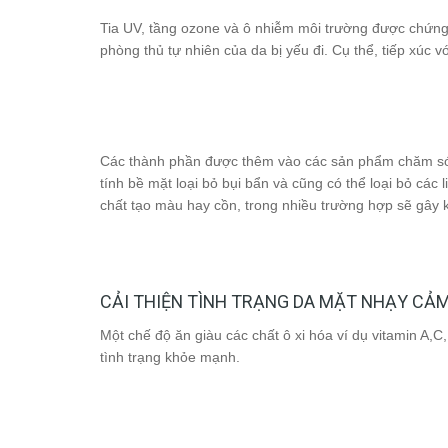
Tia UV, tầng ozone và ô nhiễm môi trường được chứng 
phòng thủ tự nhiên của da bị yếu đi. Cụ thể, tiếp xúc vớ
Các thành phần được thêm vào các sản phẩm chăm sóc
tính bề mặt loại bỏ bụi bẩn và cũng có thể loại bỏ các
chất tạo màu hay cồn, trong nhiều trường hợp sẽ gây k
CẢI THIỆN TÌNH TRẠNG DA MẶT NHẠY CẢ
Một chế độ ăn giàu các chất ô xi hóa ví dụ vitamin A,C,
tình trạng khỏe mạnh.