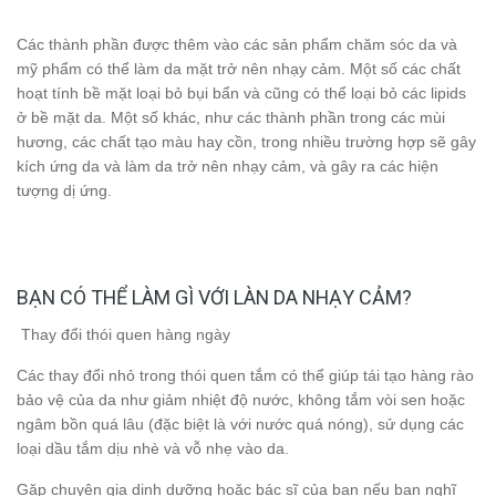
Các thành phần được thêm vào các sản phẩm chăm sóc da và
mỹ phẩm có thể làm da mặt trở nên nhạy cảm. Một số các chất
hoạt tính bề mặt loại bỏ bụi bẩn và cũng có thể loại bỏ các lipids
ở bề mặt da. Một số khác, như các thành phần trong các mùi
hương, các chất tạo màu hay cồn, trong nhiều trường hợp sẽ gây
kích ứng da và làm da trở nên nhạy cảm, và gây ra các hiện
tượng dị ứng.
BẠN CÓ THỂ LÀM GÌ VỚI LÀN DA NHẠY CẢM?
Thay đổi thói quen hàng ngày
Các thay đổi nhỏ trong thói quen tắm có thể giúp tái tạo hàng rào
bảo vệ của da như giảm nhiệt độ nước, không tắm vòi sen hoặc
ngâm bồn quá lâu (đặc biệt là với nước quá nóng), sử dụng các
loại dầu tắm dịu nhè và vỗ nhẹ vào da.
Gặp chuyên gia dinh dưỡng hoặc bác sĩ của bạn nếu bạn nghĩ