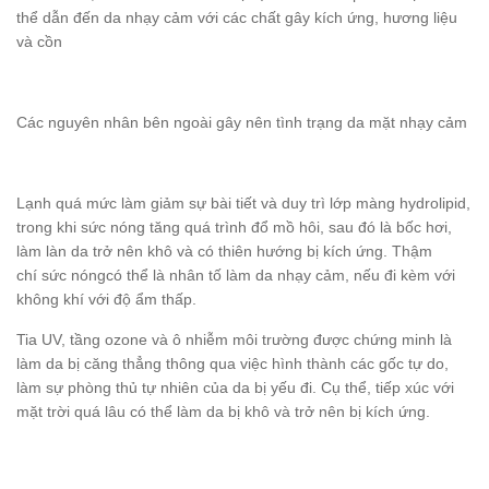
thể dẫn đến da nhạy cảm với các chất gây kích ứng, hương liệu
và cồn
Các nguyên nhân bên ngoài gây nên tình trạng da mặt nhạy cảm
Lạnh quá mức làm giảm sự bài tiết và duy trì lớp màng hydrolipid,
trong khi sức nóng tăng quá trình đổ mồ hôi, sau đó là bốc hơi,
làm làn da trở nên khô và có thiên hướng bị kích ứng. Thậm
chí sức nóngcó thể là nhân tố làm da nhạy cảm, nếu đi kèm với
không khí với độ ẩm thấp.
Tia UV, tầng ozone và ô nhiễm môi trường được chứng minh là
làm da bị căng thẳng thông qua việc hình thành các gốc tự do,
làm sự phòng thủ tự nhiên của da bị yếu đi. Cụ thể, tiếp xúc với
mặt trời quá lâu có thể làm da bị khô và trở nên bị kích ứng.