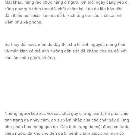
Mặt khác, hàng rào chức năng ở người lớn tuổi ngày càng yếu đi,
cũng như quá trình trao đổi chất chậm lại. Làn da lão hóa dần
dần thiếu hụt lipids, làm da dễ bị kích ứng bởi các chất có tính
kiềm như xà phòng.
Sự thay đổi hooc môn do dậy thì, chu kì kinh nguyệt, mang thai
và mãn kinh có thể ảnh hưởng đến sức đề kháng của da đối với
các tác nhân gây kích ứng.
Những người tiếp xúc với các chất gây dị ứng loai 1, thì phải chịu
tình trạng da nhạy cảm, do sự xâm nhập của các chất gây dị ứng
như phấn hoa thông qua da. Các tình trạng da mặt đang có từ da
thiếu nước, da khô cho đến da bị bệnh chàm atopic và mụn có