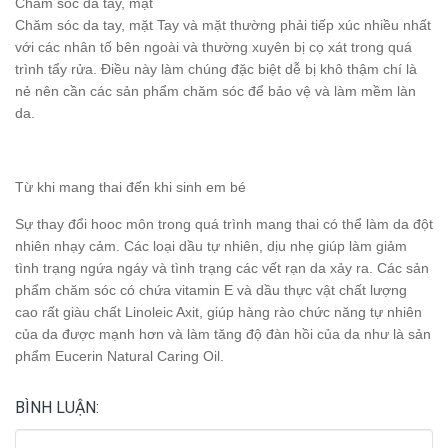
Chăm sóc da tay, mặt
Chăm sóc da tay, mặt Tay và mặt thường phải tiếp xúc nhiều nhất
với các nhân tố bên ngoài và thường xuyên bị cọ xát trong quá
trình tẩy rửa. Điều này làm chúng đặc biệt dễ bị khô thậm chí là
nẻ nên cần các sản phẩm chăm sóc để bảo vệ và làm mềm làn
da.
Từ khi mang thai đến khi sinh em bé
Sự thay đổi hooc môn trong quá trình mang thai có thể làm da đột
nhiên nhạy cảm. Các loại dầu tự nhiên, dịu nhẹ giúp làm giảm
tình trạng ngứa ngáy và tình trạng các vết rạn da xảy ra. Các sản
phẩm chăm sóc có chứa vitamin E và dầu thực vật chất lượng
cao rất giàu chất Linoleic Axit, giúp hàng rào chức năng tự nhiên
của da được mạnh hơn và làm tăng độ đàn hồi của da như là sản
phẩm Eucerin Natural Caring Oil.
BÌNH LUẬN: