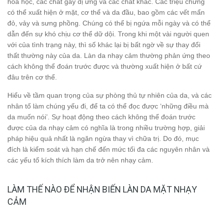
hóa học, các chất gây dị ứng và các chất khác. Các triệu chứng
có thể xuất hiện ở mặt, cơ thể và da đầu, bao gồm các vết mẩn
đỏ, vảy và sưng phồng. Chúng có thể bị ngứa mỗi ngày và có thể
dẫn đến sự khó chịu cơ thể dữ dội. Trong khi một vài người quen
với của tình trạng này, thì số khác lại bị bất ngờ về sự thay đổi
thất thường này của da. Làn da nhạy cảm thường phản ứng theo
cách không thể đoán trước được và thường xuất hiện ở bất cứ
đâu trên cơ thể.
Hiểu về tầm quan trọng của sự phòng thủ tự nhiên của da, và các
nhân tố làm chúng yếu đi, để ta có thể đọc được ‘những điều mà
da muốn nói’. Sự hoạt động theo cách không thể đoán trước
được của da nhạy cảm có nghĩa là trong nhiều trường hợp, giải
pháp hiệu quả nhất là ngăn ngừa thay vì chữa trị. Do đó, mục
đích là kiểm soát và hạn chế đến mức tối đa các nguyên nhân và
các yếu tố kích thích làm da trở nên nhạy cảm.
LÀM THẾ NÀO ĐỂ NHẬN BIẾN LÀN DA MẶT NHẠY
CẢM