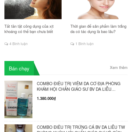
Tất tần tật công dụng của xịt
Thời gian để sản phẩm làm trắng
khoáng có thể bạn chưa biết
da có tác dụng là bao lâu?
4 Bình luận
1 Bình luận
Bán chạy
Xem thêm
COMBO ĐIỀU TRỊ VIÊM DA CƠ ĐỊA PHÒNG
KHÁM HỘI CHẨN GIÁO SƯ BV DA LIỄU
TRUNG ƯƠNG VÔ CÙNG HIỆU QUẢ ( COMBO
1.380.000₫
GỒM 3 SẢN PHẨM )
COMBO ĐIỀU TRỊ TRỨNG CÁ BV DA LIỄU TW