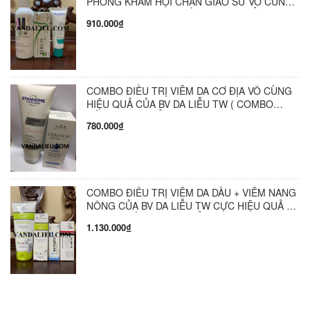
PHÒNG KHÁM HỘI CHẨN GIÁO SƯ VÔ CÙNG
HIỆU QUẢ ( COMBO GỒM 3 SẢN PHẨM )
910.000₫
COMBO ĐIỀU TRỊ VIÊM DA CƠ ĐỊA VÔ CÙNG
HIỆU QUẢ CỦA BV DA LIỄU TW ( COMBO
GỒM 2 SẢN PHẨM )
780.000₫
COMBO ĐIỀU TRỊ VIÊM DA DẦU + VIÊM NANG
NÔNG CỦA BV DA LIỄU TW CỰC HIỆU QUẢ (
COMBO GỒM 4 SẢN PHẨM )
1.130.000₫