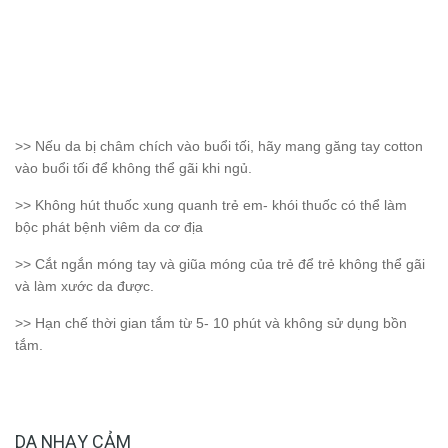
>> Nếu da bị châm chích vào buổi tối, hãy mang găng tay cotton
vào buổi tối để không thể gãi khi ngủ.
>> Không hút thuốc xung quanh trẻ em- khói thuốc có thể làm
bộc phát bệnh viêm da cơ địa
>> Cắt ngắn móng tay và giũa móng của trẻ để trẻ không thể gãi
và làm xước da được.
>> Hạn chế thời gian tắm từ 5- 10 phút và không sử dụng bồn
tắm.
DA NHẠY CẢM