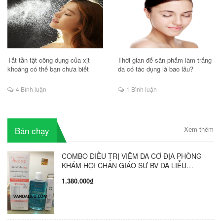
Tất tần tật công dụng của xịt
Thời gian để sản phẩm làm trắng
khoáng có thể bạn chưa biết
da có tác dụng là bao lâu?
4 Bình luận
1 Bình luận
Bán chạy
Xem thêm
COMBO ĐIỀU TRỊ VIÊM DA CƠ ĐỊA PHÒNG
KHÁM HỘI CHẨN GIÁO SƯ BV DA LIỄU
TRUNG ƯƠNG VÔ CÙNG HIỆU QUẢ ( COMBO
1.380.000₫
GỒM 3 SẢN PHẨM )