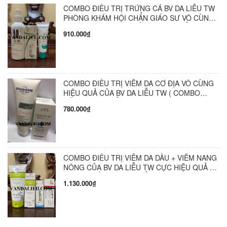
COMBO ĐIỀU TRỊ TRỨNG CÁ BV DA LIỄU TW
PHÒNG KHÁM HỘI CHẨN GIÁO SƯ VÔ CÙNG
HIỆU QUẢ ( COMBO GỒM 3 SẢN PHẨM )
910.000₫
COMBO ĐIỀU TRỊ VIÊM DA CƠ ĐỊA VÔ CÙNG
HIỆU QUẢ CỦA BV DA LIỄU TW ( COMBO
GỒM 2 SẢN PHẨM )
780.000₫
COMBO ĐIỀU TRỊ VIÊM DA DẦU + VIÊM NANG
NÔNG CỦA BV DA LIỄU TW CỰC HIỆU QUẢ (
COMBO GỒM 4 SẢN PHẨM )
1.130.000₫