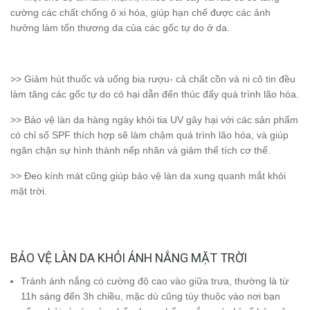
cường các chất chống ô xi hóa, giúp hạn chế được các ảnh
hưởng làm tổn thương da của các gốc tự do ở da.
>> Giảm hút thuốc và uống bia rượu- cả chất cồn và ni cô tin đều
làm tăng các gốc tự do có hại dẫn đến thúc đẩy quá trình lão hóa.
>> Bảo vệ làn da hàng ngày khỏi tia UV gây hại với các sản phẩm
có chỉ số SPF thích hợp sẽ làm chậm quá trình lão hóa, và giúp
ngăn chặn sự hình thành nếp nhăn và giảm thể tích cơ thể.
>> Đeo kính mát cũng giúp bảo vệ làn da xung quanh mắt khỏi
mặt trời.
BẢO VỆ LÀN DA KHỎI ÁNH NẮNG MẶT TRỜI
Tránh ánh nắng có cường độ cao vào giữa trưa, thường là từ
11h sáng đến 3h chiều, mặc dù cũng tùy thuộc vào nơi bạn