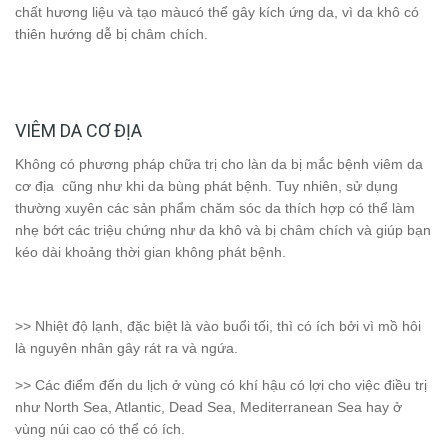
chất hương liệu và tạo màucó thể gây kích ứng da, vì da khô có
thiên hướng dễ bị châm chích.
VIÊM DA CƠ ĐỊA
Không có phương pháp chữa trị cho làn da bị mắc bệnh viêm da
cơ địa cũng như khi da bùng phát bệnh. Tuy nhiên, sử dụng
thường xuyên các sản phẩm chăm sóc da thích hợp có thể làm
nhẹ bớt các triệu chứng như da khô và bị châm chích và giúp bạn
kéo dài khoảng thời gian không phát bệnh.
>> Nhiệt độ lạnh, đặc biệt là vào buổi tối, thì có ích bởi vì mồ hôi
là nguyên nhân gây rát ra và ngứa.
>> Các điểm đến du lịch ở vùng có khí hậu có lợi cho việc điều trị
như North Sea, Atlantic, Dead Sea, Mediterranean Sea hay ở
vùng núi cao có thể có ích.