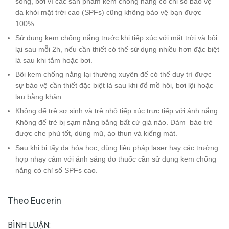
sống, bởi vì các sản phẩm kem chống nắng có chỉ số bảo vệ
da khỏi mặt trời cao (SPFs) cũng không bảo vệ bạn được
100%.
Sử dụng kem chống nắng trước khi tiếp xúc với mặt trời và bôi
lại sau mỗi 2h, nếu cần thiết có thể sử dụng nhiều hơn đặc biệt
là sau khi tắm hoặc bơi.
Bôi kem chống nắng lại thường xuyên để có thể duy trì được
sự bảo vệ cần thiết đặc biệt là sau khi đổ mồ hôi, bơi lội hoặc
lau bằng khăn.
Không để trẻ sơ sinh và trẻ nhỏ tiếp xúc trực tiếp với ánh nắng.
Không để trẻ bị sạm nắng bằng bất cứ giá nào. Đảm bảo trẻ
được che phủ tốt, dùng mũ, áo thun và kiếng mát.
Sau khi bị tẩy da hóa học, dùng liệu pháp laser hay các trường
hợp nhạy cảm với ánh sáng do thuốc cần sử dụng kem chống
nắng có chỉ số SPFs cao.
Theo Eucerin
BÌNH LUẬN: