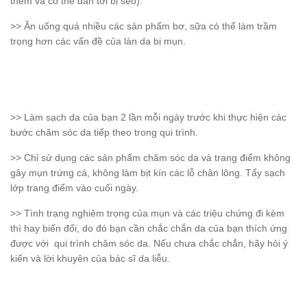
thêm và có thể dẫn tới bị sẹo).
>> Ăn uống quá nhiều các sản phẩm bơ, sữa có thể làm trầm
trọng hơn các vấn đề của làn da bị mụn.
>> Làm sạch da của bạn 2 lần mỗi ngày trước khi thực hiện các
bước chăm sóc da tiếp theo trong qui trình.
>> Chỉ sử dụng các sản phẩm chăm sóc da và trang điểm không
gây mụn trứng cá, không làm bịt kín các lỗ chân lông. Tẩy sạch
lớp trang điểm vào cuối ngày.
>> Tình trạng nghiêm trọng của mụn và các triệu chứng đi kèm
thì hay biến đổi, do đó bạn cần chắc chắn da của bạn thích ứng
được với qui trình chăm sóc da. Nếu chưa chắc chắn, hãy hỏi ý
kiến và lời khuyên của bác sĩ da liễu.