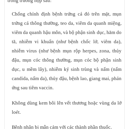
trong trường hợp sau:
Chống chỉnh định bệnh trứng cá đỏ trên mặt, mụn
trứng cá thông thường, teo da, viêm da quanh miệng,
viêm da quanh hậu môn, và bộ phận sinh dục, hăm do
tã, nhiễm vi khuẩn (như bệnh chốc lở, viêm da),
nhiễm virus (như bệnh mụn rộp herpes, zona, thủy
đậu, mụn cóc thông thường, mụn cóc bộ phận sinh
dục, u mềm lây), nhiễm ký sinh trùng và nấm (nấm
candida, nấm da), thủy đậu, bệnh lao, giang mai, phản
ứng sau tiêm vaccin.
Không dùng kem bôi lên vết thương hoặc vùng da lở
loét.
Bệnh nhân bị mẫn cảm với các thành phần thuốc.