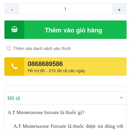
0,1%. Công dụng của thuốc A.T Mometasone furoate Kem bôi da
-
+
A.T Mometasone Furoate 0.1% được chỉ định cho người lớn và
trẻ em từ 2-18 tuổi để điều trị các biểu hiện viên và ngứa của
bệnh vảy nến (ngoại trừ vảy nến dạng mảng lan rộng) và viêm da
Thêm vào giỏ hàng
dị ứng. Hướng dẫn sử dụng Liều dùng và cách dùng: Liều dùng:
Bôi một lớp kem mỏng lên vùng da bị tổn thương mỗi ngày 1 lần.
Việc sử dụng corticosteroid tại chỗ ở trẻ em hoặc trên mặt nên
Thêm vào danh sách yêu thích
được giới hạn ở lượng nhỏ nhất dù cho đáp ứng điều trị hiệu quả
và thời gian điều trí không quá 5 ngày. Cách dùng: Thuốc dùng
0868689586
đường bôi da. Chống chỉ định Thuốc A.T Mometasone furoate
Hỗ trợ 8h - 21h tất cả các ngày
chống chỉ định dùng trong trường hợp sau: Chống chỉnh định
bệnh trứng cá đỏ trên mặt, mụn trứng cá thông thường, teo da,
viêm da quanh miệng, viêm da quanh hậu môn, và bộ phận sinh
dục, hăm do tã, nhiễm vi khuẩn (như bệnh chốc lở, viêm da),
Mô tả
nhiễm virus (như bệnh mụn rộp herpes, zona, thủy đậu, mụn cóc
thông thường, mụn cóc bộ phận sinh dục, u mềm lây), nhiễm ký
A.T Mometasone furoate là thuốc gì?
sinh trùng và nấm (nấm candida, nấm da), thủy đậu, bệnh lao,
giang mai, phản ứng sau tiêm vaccin. Không dùng kem bôi lên vết
A.T Mometasone Furoate là thuốc được tin dùng với
thương hoặc vùng da lở loét. Bệnh nhân bị mẫn cảm với các