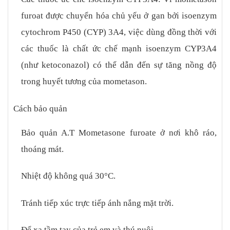
furoat được chuyển hóa chủ yếu ở gan bởi isoenzym
cytochrom P450 (CYP) 3A4, việc dùng đồng thời với
các thuốc là chất ức chế mạnh isoenzym CYP3A4
(như ketoconazol) có thể dẫn đến sự tăng nồng độ
trong huyết tương của mometason.
Cách bảo quản
Bảo quản A.T Mometasone furoate ở nơi khô ráo,
thoáng mát.
Nhiệt độ không quá 30°C.
Tránh tiếp xúc trực tiếp ánh nắng mặt trời.
Để xa tầm tay của trẻ em và thú nuôi.