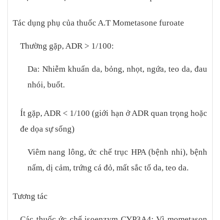
Tác dụng phụ của thuốc A.T Mometasone furoate
Thường gặp, ADR > 1/100:
Da: Nhiễm khuẩn da, bỏng, nhọt, ngứa, teo da, đau
nhói, buốt.
Ít gặp, ADR < 1/100 (giới hạn ở ADR quan trọng hoặc
đe dọa sự sống)
Viêm nang lông, ức chế trục HPA (bệnh nhi), bệnh
nấm, dị cảm, trứng cá đỏ, mất sắc tố da, teo da.
Tương tác
Các thuốc ức chế isoenzym CYP3A4: Vì mometason