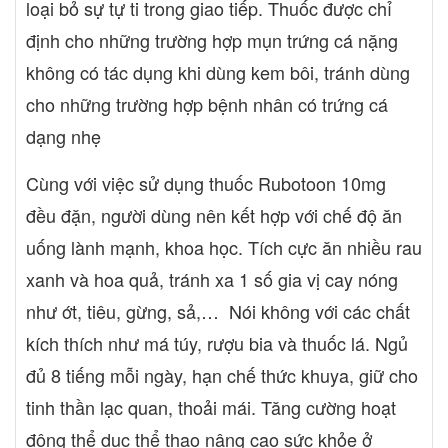
loại bỏ sự tự ti trong giao tiếp. Thuốc được chỉ
sĩ các tác dụng không mong muốn gặp phải khi sử dụng thuốc
định cho những trường hợp mụn trứng cá nặng
Rubotoon 10mg để giảm thiểu nguy cơ xảy ra các hậu quả đáng
tiếc Người lái xe và vận hành máy móc có dùng thuốc Rubotoon
không có tác dụng khi dùng kem bôi, tránh dùng
10mg được không? Có thể sử dụng thuốc cho người lái xe hoặc
cho những trường hợp bệnh nhân có trứng cá
vận hành máy móc Phụ nữ có thai và cho con bú có dùng thuốc
dạng nhẹ
Rubotoon 10mg được không? Chống chỉ định dùng thuốc
Rubotoon 10mg cho phụ nữ có thai hoặc đang nuôi con bú do
Cùng với việc sử dụng thuốc Rubotoon 10mg
thuốc có thể gây ra tình trạng quái thai, dị tật, nguy hiểm tới sức
khỏe và sự an toàn của cả mẹ và bé.
đều đặn, người dùng nên kết hợp với chế độ ăn
uống lành mạnh, khoa học. Tích cực ăn nhiều rau
xanh và hoa quả, tránh xa 1 số gia vị cay nóng
như ớt, tiêu, gừng, sả,… Nói không với các chất
kích thích như má túy, rượu bia và thuốc lá. Ngủ
đủ 8 tiếng mỗi ngày, hạn chế thức khuya, giữ cho
tinh thần lạc quan, thoải mái. Tăng cường hoạt
động thể dục thể thao nâng cao sức khỏe ở