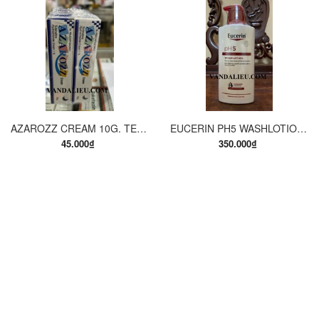
AZAROZZ CREAM 10G. TERBINAFINE 1%. THUỐC TRỊ NẤM DA CHÂN, NẤM DA ĐÙI, NẤM DA THÂN, LANG BEN...
EUCERIN PH5 WASHLOTION 400ML. SỮA TẮM DẠNG GEL CHO DA NHẠY CẢM.
45.000₫
350.000₫