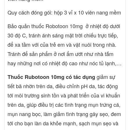
dần liều thuốc lên 1mg/kg/ngày hoặc tùy vào sự dung nạp của
từng bệnh nhân Uống sản phẩm với nước lọc, không tự ý nhai
Quy cách đóng gói: hộp 3 vỉ x 10 viên nang mềm
hay nghiền nát thuốc Rubotoon 10mg hoặc sử dụng chung với
trà, cà phê, nước ép hoa quả hay nước ngọt Liều dùng trên đây
Bảo quản thuốc Robotoon 10mg ở nhiệt độ dưới
là liều dùng phổ biến và mang tính tham khảo. Bạn nên hỏi chỉ
30 độ C, tránh ánh sáng mặt trời chiếu trực tiếp,
định của bác sĩ hoặc dược sĩ trước khi dùng thuốc Rubotoon
10mg. Không sử dụng thuốc Rubotoon 10mg khi nào? Không sử
để xa tầm với của trẻ em và vật nuôi trong nhà.
dụng thuốc cho những trường hợp sau : Người bệnh dị ứng với
Tránh để sản phẩm ở nơi ẩm ướt như nhà tắm
bất kì hoạt chất, tá dược nào của thuốc Rubotoon 10mg Phụ nữ
hay những nơi có nhiệt độ cao như nóc tủ lạnh,…
có thai Phụ nữ đang nuôi con bú Trẻ em chưa dậy thì Thận trọng
khi sử dụng thuốc Thận trọng khi sử dụng thuốc Rubotoon 10mg
giảm sự
cho những trường hợp người bệnh có dự định mang thai. Cần
Thuốc Rubotoon 10mg có tác dụng
dùng các biện pháp tránh thai kĩ càng nếu đang dùng thuốc. Tác
tiết bã nhờn trên da, điều chỉnh pH da, tác động
dụng không mong muốn khi sử dụng thuốc Rubotoon 10mg
tới môi trường sinh tồn và phát triển của vi khuẩn
Thuốc Rubotoon 10mg có thể gây ra các tác dụng không mong
muốn như phản ứng quá mẫn, dị ứng, mẩn ngứa, nổi mề đay,
trên da, giúp điều trị các tình trạng mụn trứng cá,
phát ban, khô rát da, nóng đỏ, khó chịu, khô môi, rụng tóc,…Tuy
mụn nang bọc, làm giảm tình trạng gây sẹo, đem
nhiên các phản ứng dị ứng thường ít khi xảy ra, có thể cải thiện
tới cho bạn làn da khỏe mạnh, sạch mụn sẹo và
tình trạng khô môi, khô da bằng cách uống nhiều nước và thoa
kem dưỡng ẩm Bệnh nhân cần thông báo ngay cho bác sĩ, dược