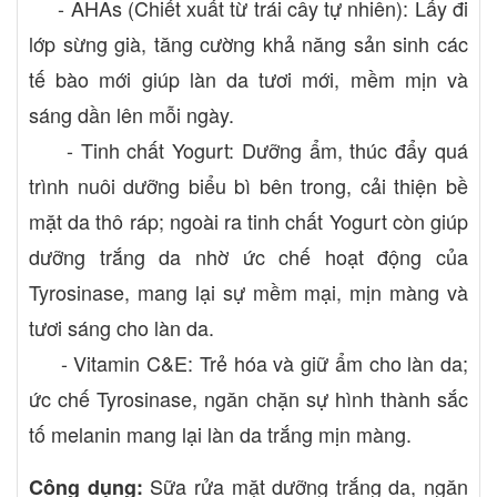
- AHAs (Chiết xuất từ trái cây tự nhiên): Lấy đi
lớp sừng già, tăng cường khả năng sản sinh các
tế bào mới giúp làn da tươi mới, mềm mịn và
sáng dần lên mỗi ngày.
- Tinh chất Yogurt: Dưỡng ẩm, thúc đẩy quá
trình nuôi dưỡng biểu bì bên trong, cải thiện bề
mặt da thô ráp; ngoài ra tinh chất Yogurt còn giúp
dưỡng trắng da nhờ ức chế hoạt động của
Tyrosinase, mang lại sự mềm mại, mịn màng và
tươi sáng cho làn da.
- Vitamin C&E: Trẻ hóa và giữ ẩm cho làn da;
ức chế Tyrosinase, ngăn chặn sự hình thành sắc
tố melanin mang lại làn da trắng mịn màng.
Sữa rửa mặt dưỡng trắng da, ngăn
Công dụng: