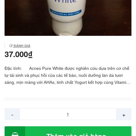
ĐÁNH GIÁ
37.000₫
Đặc tính: Acnes Pure White được nghiên cứu dựa trên cơ chế
tự tái sinh và phục hồi của các tế bào, nuôi dưỡng làn da tươi
sáng, mịn màng với AHAs, tinh chất Yogurt kết hợp cùng Vitamin
C & E. - AHAs (Chiết xuất từ trái cây tự nhiên): Lấy đi lớp sừng
già, tăng cường khả năng sản sinh các tế bào mới giúp làn da
tươi mới, mềm mịn và sáng dần lên mỗi ngày. - Tinh chất
Yogurt: Dưỡng ẩm, thúc đẩy quá trình nuôi dưỡng biểu bì bên
-
+
trong, cải thiện bề mặt da thô ráp; ngoài ra tinh chất Yogurt còn
giúp dưỡng trắng da nhờ ức chế hoạt động của Tyrosinase, mang
lại sự mềm mại, mịn màng và tươi sáng cho làn da. - Vitamin