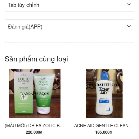
Tab tùy chỉnh
Đánh giá(APP)
Sản phẩm cùng loại
(MẪU MỚI) DR.EA ZOLIC BODY CLEANSING MILK 150ML. SỮA TẮM Y KHOA
ACNE AID GENTLE CLEANSER 100ML. SỮA RỬA MẶT THÍCH HỢP CHO DA NHỜN VÀ MỤN.
220.000₫
185.000₫