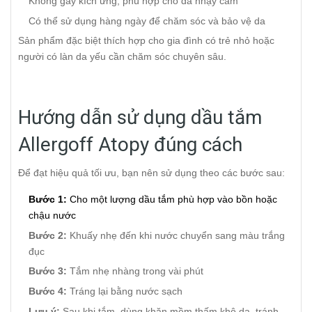
Không gây kích ứng, phù hợp cho da nhạy cảm
Có thể sử dụng hàng ngày để chăm sóc và bảo vệ da
Sản phẩm đặc biệt thích hợp cho gia đình có trẻ nhỏ hoặc
người có làn da yếu cần chăm sóc chuyên sâu.
Hướng dẫn sử dụng dầu tắm
Allergoff Atopy đúng cách
Để đạt hiệu quả tối ưu, bạn nên sử dụng theo các bước sau:
Bước 1:
Cho một lượng dầu tắm phù hợp vào bồn hoặc
chậu nước
Bước 2:
Khuấy nhẹ đến khi nước chuyển sang màu trắng
đục
Bước 3:
Tắm nhẹ nhàng trong vài phút
Bước 4:
Tráng lại bằng nước sạch
Lưu ý:
Sau khi tắm, dùng khăn mềm thấm khô da, tránh