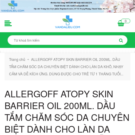
0
Trang chủ
ALLERGOFF ATOPY SKIN BARRIER OIL 200ML. DẦU
+
TẮM CHĂM SÓC DA CHUYÊN BIỆT DÀNH CHO LÀN DA KHÔ, NHẠY
CẢM VÀ DỄ KÍCH ỨNG. DÙNG ĐƯỢC CHO TRẺ TỪ 1 THÁNG TUỔI...
ALLERGOFF ATOPY SKIN
BARRIER OIL 200ML. DẦU
TẮM CHĂM SÓC DA CHUYÊN
BIỆT DÀNH CHO LÀN DA