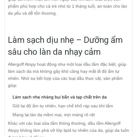
những ưu điểm nổi bật của Allergoff Atopy là độ an toàn cao: Phù
phẩm phù hợp cho cả trẻ nhỏ từ 1 tháng tuổi, an toàn cho làn
hợp cho mọi đối tượng, kể cả trẻ từ 1 tháng tuổi Không gây kích
da yếu và dễ tổn thương.
ứng, phù hợp cho da nhạy cảm Có thể sử dụng hàng ngày để
chăm sóc và bảo vệ da Sản phẩm đặc biệt thích hợp cho gia đình
có trẻ nhỏ hoặc người có làn da yếu cần chăm sóc chuyên sâu.
Hướng dẫn sử dụng dầu tắm Allergoff Atopy đúng cách Để đạt
Làm sạch dịu nhẹ – Dưỡng ẩm
hiệu quả tối ưu, bạn nên sử dụng theo các bước sau: Bước
sâu cho làn da nhạy cảm
1: Cho một lượng dầu tắm phù hợp vào bồn hoặc chậu nước
Bước 2: Khuấy nhẹ đến khi nước chuyển sang màu trắng đục
Allergoff Atopy hoạt động như một loại dầu tắm đặc biệt, giúp
Bước 3: Tắm nhẹ nhàng trong vài phút Bước 4: Tráng lại bằng
làm sạch da mà không gây khô căng hay mất đi độ ẩm tự
nước sạch Lưu ý: Sau khi tắm, dùng khăn mềm thấm khô da,
nhiên. Nhờ sự kết hợp của các loại dầu thực vật, sản phẩm
tránh chà xát mạnh Thông tin sản phẩm Allergoff Atopy 200ml
giúp:
Dung tích: 200ml Xuất xứ: Ba Lan Hạn sử dụng: 3 năm kể từ
ngày sản xuất Bảo quản: Nơi khô ráo, thoáng mát, tránh ánh
Làm sạch nhẹ nhàng bụi bẩn và tạp chất trên da
nắng trực tiếp
Giữ lại độ ẩm tự nhiên, hạn chế khô ráp sau khi tắm
Mang lại làn da mềm mại, mịn màng rõ rệt
Khác với các loại sữa tắm thông thường, dầu tắm Allergoff
Atopy không làm phá vỡ lớp lipid tự nhiên của da, giúp da luôn