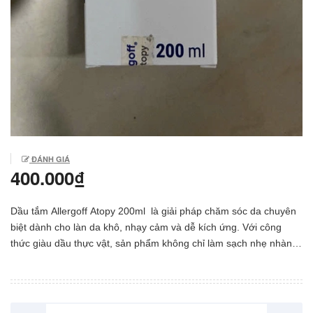
ĐÁNH GIÁ
400.000₫
Dầu tắm Allergoff Atopy 200ml là giải pháp chăm sóc da chuyên
biệt dành cho làn da khô, nhạy cảm và dễ kích ứng. Với công
thức giàu dầu thực vật, sản phẩm không chỉ làm sạch nhẹ nhàng
mà còn hỗ trợ phục hồi hàng rào bảo vệ da, giúp da mềm mại,
ẩm mịn ngay sau khi tắm. Đặc biệt, sản phẩm phù hợp cho cả trẻ
nhỏ từ 1 tháng tuổi, an toàn cho làn da yếu và dễ tổn thương.
Làm sạch dịu nhẹ – Dưỡng ẩm sâu cho làn da nhạy cảm Allergoff