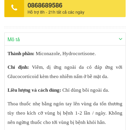
0868689586
Hỗ trợ 8h - 21h tất cả các ngày
Mô tả
Thành phần:
Miconazole, Hydrocortisone.
Chỉ định:
Viêm, dị ứng ngoài da có đáp ứng với
Glucocorticoid kèm theo nhiễm nấm ở bề mặt da.
Liều lượng và cách dùng:
Chỉ dùng bôi ngoài da.
Thoa thuốc nhẹ bằng ngón tay lên vùng da tổn thương
tùy theo kích cỡ vùng bị bệnh 1-2 lần / ngày. Không
nên ngừng thuốc cho tới vùng bị bệnh khỏi hẳn.