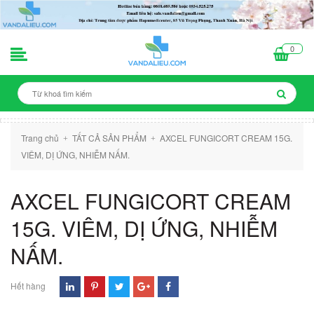
0
Trang chủ
TẤT CẢ SẢN PHẨM
AXCEL FUNGICORT CREAM 15G.
+
+
VIÊM, DỊ ỨNG, NHIỄM NẤM.
AXCEL FUNGICORT CREAM
15G. VIÊM, DỊ ỨNG, NHIỄM
NẤM.
Hết hàng