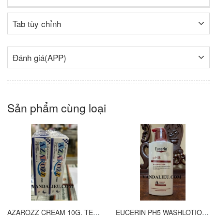
Tab tùy chỉnh
Đánh giá(APP)
Sản phẩm cùng loại
AZAROZZ CREAM 10G. TERBINAFINE 1%. THUỐC TRỊ NẤM DA CHÂN, NẤM DA ĐÙI, NẤM DA THÂN, LANG BEN...
EUCERIN PH5 WASHLOTION 400ML. SỮA TẮM DẠNG GEL CHO DA NHẠY CẢM.