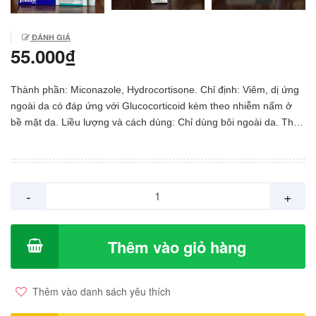
ĐÁNH GIÁ
55.000₫
Thành phần: Miconazole, Hydrocortisone. Chỉ định: Viêm, dị ứng
ngoài da có đáp ứng với Glucocorticoid kèm theo nhiễm nấm ở
bề mặt da. Liều lượng và cách dùng: Chỉ dùng bôi ngoài da. Thoa
thuốc nhẹ bằng ngón tay lên vùng da tổn thương tùy theo kích cỡ
vùng bị bệnh 1-2 lần / ngày. Không nên ngừng thuốc cho tới vùng
bị bệnh khỏi hẳn.
-
+
Thêm vào giỏ hàng
Thêm vào danh sách yêu thích