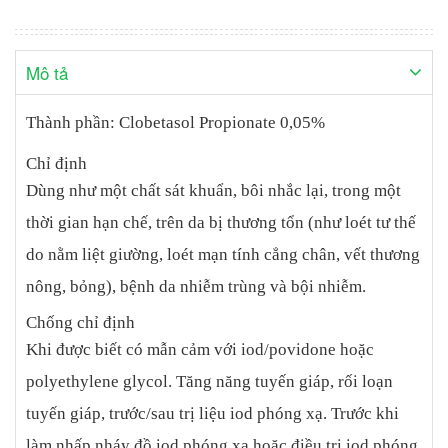
trừ khi được chỉ định chặt chẽ. Tránh tuyệt đối bất cứ khả năng
nào có thể xảy ra việc trẻ nhỏ nuốt povidone-iod. Phụ nữ có
thai/cho con bú. Nếu gặp kích ứng da, viêm da tiếp xúc hoặc mẫn
Mô tả
cảm: ngừng sử dụng. Liều lượng Bôi thuốc trên vùng da bị
thương tổn, một đến vài lần trong ngày. Nếu cần có thể băng vết
Thành phần: Clobetasol Propionate 0,05%
thương lại. Nếu không có tiến triển về triệu chứng sau 2-5 ngày
dùng thuốc thường xuyên: hỏi ý kiến BS.
Chỉ định
Dùng như một chất sát khuẩn, bôi nhắc lại, trong một
thời gian hạn chế, trên da bị thương tổn (như loét tư thế
do nằm liệt giường, loét mạn tính cẳng chân, vết thương
nông, bỏng), bệnh da nhiễm trùng và bội nhiễm.
Chống chỉ định
Khi được biết có mẫn cảm với iod/povidone hoặc
polyethylene glycol. Tăng năng tuyến giáp, rối loạn
tuyến giáp, trước/sau trị liệu iod phóng xạ. Trước khi
làm nhấp nháy đồ iod phóng xạ hoặc điều trị iod phóng