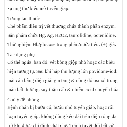
xạ ung thư biểu mô tuyến giáp.
Tương tác thuốc
Chế phẩm điều trị vết thương chứa thành phần enzym.
Sản phẩm chứa Hg, Ag, H2O2, taurolidine, octenidine.
Thử nghiệm Hb/glucose trong phân/nước tiểu: (+) giả.
Tác dụng phụ
Có thể ngứa, ban đỏ, vết bỏng giộp nhỏ hoặc các biểu
hiện tương tự. Sau khi hấp thu lượng lớn povidone-iod:
mất cân bằng điện giải gia tăng & nồng độ osmol trong
máu bất thường, suy thận cấp & nhiễm acid chuyển hóa.
Chú ý đề phòng
Bệnh nhân bị bướu cổ, bướu nhỏ tuyến giáp, hoặc rối
loạn tuyến giáp: không dùng kéo dài trên diện rộng da
trừ khi được chỉ định chặt chẽ. Tránh tuyệt đối bất cứ