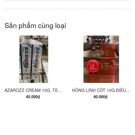
Sản phẩm cùng loại
AZAROZZ CREAM 10G. TERBINAFINE 1%. THUỐC TRỊ NẤM DA CHÂN, NẤM DA ĐÙI, NẤM DA THÂN, LANG BEN...
HỒNG LINH CỐT 10G.ĐIỀU TRỊ BỆNH THẤP KHỚP, VIÊM ĐAU KHỚP, VIÊM CƠ, BONG GÂN, BẦM TÍM.
45.000₫
40.000₫