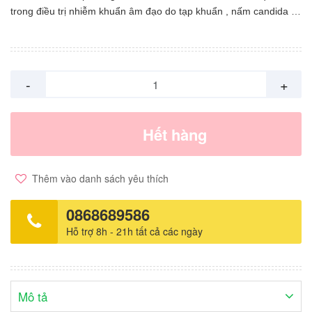
trong điều trị nhiễm khuẩn âm đạo do tạp khuẩn , nấm candida và
trùng roi Trichomomas Sản xuất tại châu Âu. LIỀU DÙNG & CÁCH
DÙNG: Sử dụng dụng cụ đặt âm đạo đã chứa gel ( khoảng 5g)
Đưa thuốc vào âm đạo mỗi tối trong 14 ngày, gồm cả những ngày
trong chu kỳ kinh nguyệt. Liều dùng có thể tăng tới 2 lần mỗi
-
+
ngày. Có thể bôi ngoài âm hộ.
Hết hàng
Thêm vào danh sách yêu thích
0868689586
Hỗ trợ 8h - 21h tất cả các ngày
Mô tả