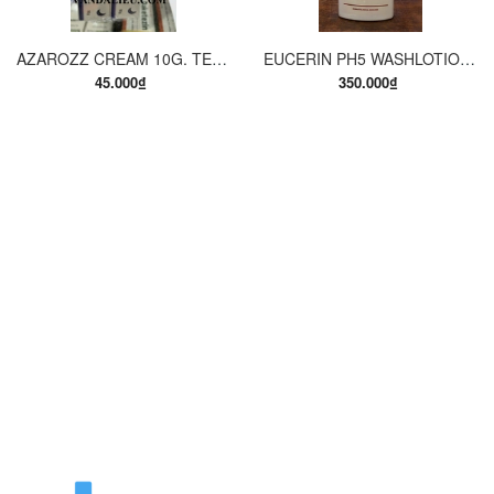
AZAROZZ CREAM 10G. TERBINAFINE 1%. THUỐC TRỊ NẤM DA CHÂN, NẤM DA ĐÙI, NẤM DA THÂN, LANG BEN...
EUCERIN PH5 WASHLOTION 400ML. SỮA TẮM DẠNG GEL CHO DA NHẠY CẢM.
45.000₫
350.000₫