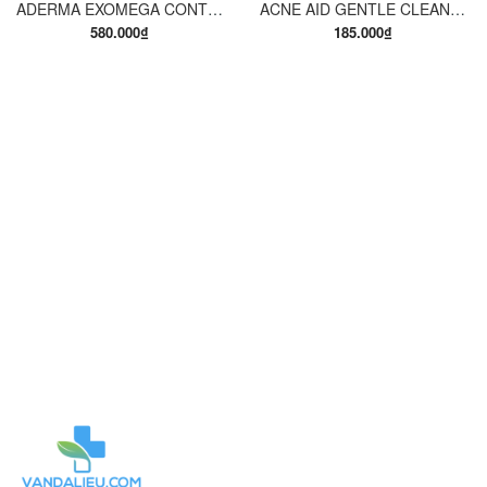
ADERMA EXOMEGA CONTROL EMOLLIENTE CREAME 200ML .KEM LÀM MỀM DA TRONG TRƯỜNG HỢP DA KHÔ QUÁ MỨC.
ACNE AID GENTLE CLEANSER 100ML. SỮA RỬA MẶT THÍCH HỢP CHO DA NHỜN VÀ MỤN.
580.000₫
185.000₫