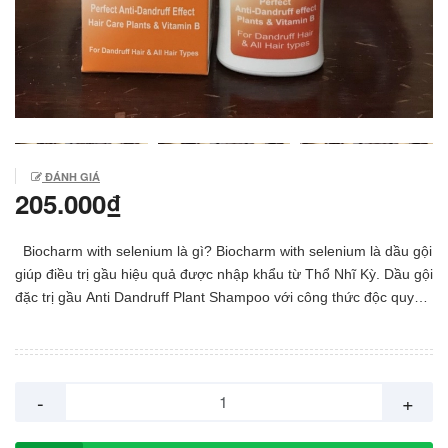
ĐÁNH GIÁ
205.000₫
Biocharm with selenium là gì? Biocharm with selenium là dầu gội
giúp điều trị gầu hiệu quả được nhập khẩu từ Thổ Nhĩ Kỳ. Dầu gội
đặc trị gầu Anti Dandruff Plant Shampoo với công thức độc quyền
kết hợp vitamin B và chiết xuất thực vật giúp loại bỏ gầu, nấm,
ngứa, nuôi dưỡng tóc hư tổn, mang lại sức sống và vẻ đẹp cho
tóc. Sản phẩm chính là một lựa chọn lý tưởng dành cho chúng ta
trong việc bảo vệ da đầu và có được sự tự tin tốt nhất trong giao
-
+
tiếp. Gàu là vấn đề rất thường gặp, tuy ko phải là bệnh nhưng
gàu rất dai dẳng khiến bạn khó chịu nếu ko biết cách điều trị hợp