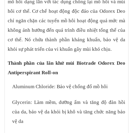
mồ hôi dạng lăn với tác dụng chống lại mồ hôi và mùi
mặt trời, bảo quản nơi khô ráo thoáng mát Tránh tiếp xúc với mắt
Thông tin sản phẩm Tên sản phẩm: Biotrade Odorex Deo
hôi cơ thể. Cơ chế hoạt động độc đáo của Odorex Deo
Antiperspirant Roll-on Thương hiệu: Biotrade Xuất xứ: Bulgari
chỉ ngăn chặn các tuyến mồ hôi hoạt động quá mức mà
Dung tích: 40ml Hạn sử dụng: Xem trên bao bì
không ảnh hưởng đến quá trình điều nhiệt tổng thể của
cơ thể. Nó chứa thành phần kháng khuẩn, bảo vệ da
khỏi sự phát triển của vi khuẩn gây mùi khó chịu.
Thành phần của lăn khử mùi Biotrade Odorex Deo
Antiperspirant Roll-on
Aluminum Chloride: Bảo vệ chống đổ mồ hôi
Glycerin: Làm mềm, dưỡng ẩm và tăng độ đàn hồi
của da, bảo vệ da khỏi bị khô và tăng chức năng bảo
vệ da