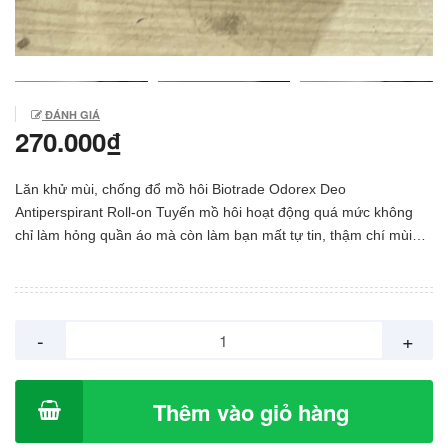
ĐÁNH GIÁ
270.000₫
Lăn khử mùi, chống đổ mồ hôi Biotrade Odorex Deo
Antiperspirant Roll-on Tuyến mồ hôi hoạt động quá mức không
chỉ làm hỏng quần áo mà còn làm bạn mất tự tin, thậm chí mùi
hôi làm người xung quanh ngại tiếp xúc với bạn. Biotrade Odorex
Deo Antiperspirant Roll-on là sản phẩm chống mồ hôi dạng lăn
với tác dụng chống lại mồ hôi và mùi hôi cơ thể. Cơ chế hoạt
động độc đáo của Odorex Deo chỉ ngăn chặn các tuyến mồ hôi
-
+
hoạt động quá mức mà không ảnh hưởng đến quá trình điều
nhiệt tổng thể của cơ thể. Nó chứa thành phần kháng khuẩn, bảo
vệ da khỏi sự phát triển của vi khuẩn gây mùi khó chịu. Thành
Thêm vào giỏ hàng
phần của lăn khử mùi Biotrade Odorex Deo Antiperspirant Roll-on
Aluminum Chloride: Bảo vệ chống đổ mồ hôi Glycerin: Làm mềm,