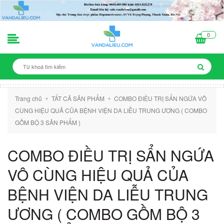
0
Trang chủ
TẤT CẢ SẢN PHẨM
COMBO ĐIỀU TRỊ SẨN NGỨA VÔ
+
+
CÙNG HIỆU QUẢ CỦA BỆNH VIỆN DA LIỄU TRUNG ƯƠNG ( COMBO
GỒM BỘ 3 SẢN PHẨM )
COMBO ĐIỀU TRỊ SẨN NGỨA
VÔ CÙNG HIỆU QUẢ CỦA
BỆNH VIỆN DA LIỄU TRUNG
ƯƠNG ( COMBO GỒM BỘ 3