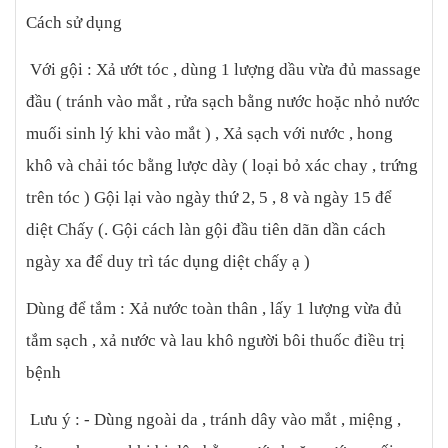
chết và vi khuẩn gây mụn nằm sâu trong lỗ chân lông được làm
Cách sử dụng
sạch tức thời. Lỗ chân lông được giải phóng trở nên thông
thoáng, mang đến cảm giác sạch thoáng sau khi rửa. – Các chất
Với gội : Xả ướt tóc , dùng 1 lượng dầu vừa đủ massage
dưỡng da đặc biệt: Calahara Acne Wash không chứa xà phòng
đầu ( tránh vào mắt , rửa sạch bằng nước hoặc nhỏ nước
(gây khô da sau khi rửa) đồng thời chứa các chất dưỡng da đặc
biệt bảo vệ da, hạn chế tiết chất dầu giúp duy trì làn da khô
muối sinh lý khi vào mắt ) , Xả sạch với nước , hong
thoáng và mang đến cảm giác mềm mịn sau mỗi lần rửa. Công
khô và chải tóc bằng lược dày ( loại bỏ xác chay , trứng
dụng: ● Chứa thành phần trị mụn Salicylic acid (BHA) ● Dịu nhẹ,
trên tóc ) Gội lại vào ngày thứ 2, 5 , 8 và ngày 15 để
mềm mịn sau khi rửa. Không chứa xà phòng. ● Giảm tiết dầu
diệt Chấy (. Gội cách làn gội đầu tiên dãn dần cách
ngày xa để duy trì tác dụng diệt chấy ạ )
Dùng để tắm : Xả nước toàn thân , lấy 1 lượng vừa đủ
tắm sạch , xả nước và lau khô người bôi thuốc điều trị
bệnh
Lưu ý : - Dùng ngoài da , tránh dây vào mắt , miệng ,