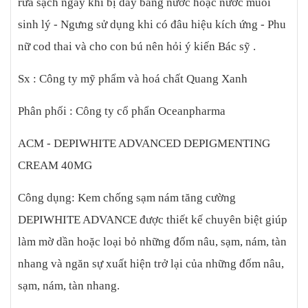
rửa sạch ngay khi bị dây bằng nước hoặc nước muối
sinh lý - Ngưng sử dụng khi có đâu hiệu kích ứng - Phu
nữ cod thai và cho con bú nên hỏi ý kiến Bác sỹ .
Sx : Công ty mỹ phẩm và hoá chất Quang Xanh
Phân phối : Công ty cổ phẩn Oceanpharma
ACM - DEPIWHITE ADVANCED DEPIGMENTING
CREAM 40MG
Công dụng: Kem chống sạm nám tăng cường
DEPIWHITE ADVANCE được thiết kế chuyên biệt giúp
làm mờ dần hoặc loại bỏ những đốm nâu, sạm, nám, tàn
nhang và ngăn sự xuất hiện trở lại của những đốm nâu,
sạm, nám, tàn nhang.