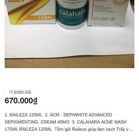
ĐÁNH GIÁ
670.000₫
1. RAILEZA 120ML 2. ACM - DEPIWHITE ADVANCED
DEPIGMENTING CREAM 40MG 3. CALAHARA ACNE WASH
175ML RAILEZA 120ML Tắm gội Raileza giúp làm sach Trấy và
các loại kí sinh trùng khác khỏi da và tóc - Tắm gội Raileza được