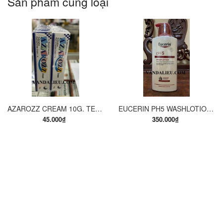
Sản phẩm cùng loại
AZAROZZ CREAM 10G. TERBINAFINE 1%. THUỐC TRỊ NẤM DA CHÂN, NẤM DA ĐÙI, NẤM DA THÂN, LANG BEN...
EUCERIN PH5 WASHLOTION 400ML. SỮA TẮM DẠNG GEL CHO DA NHẠY CẢM.
45.000₫
350.000₫