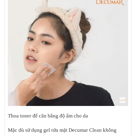
ngoài việc sử dụng đúng cách, bạn cần lưu ý: Bảo vệ da dưới tác
động xấu của môi trường như nắng, gió, bụi bẩn… Đảm bảo vật
dụng cá nhân như khẩu trang, chăn, gối, đệm sạch sẽ Bổ sung
dưỡng chất cho da từ các loại mặt nạ thiên nhiên. Có một chế độ
ăn trị mụn hợp lý, bổ sung kẽm, chất chống oxy hóa và hạn chế
chất kích thích, đồ ngọt, đồ cay… Uống đủ 2 – 3 lít nước mỗi
ngày. Nghỉ ngơi hợp lý, tránh thức quá khuya hay bị stress. Lựa
chọn một một thể thao yêu thích, tập luyện thường xuyên để rèn
luyện sức khỏe. Hy vọng với hướng dẫn cách sử dụng Decumar
New hiệu quả trên đây, bạn sẽ tận dụng sản phẩm tốt nhất. Chúc
bạn sớm lấy lại làn da khỏe mạnh, sạch mụn và rạng rỡ!
Thoa toner để cân bằng độ ẩm cho da
Mặc dù sử dụng gel rửa mặt Decumar Clean không