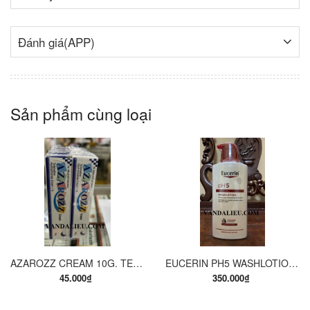
Đánh giá(APP)
Sản phẩm cùng loại
AZAROZZ CREAM 10G. TERBINAFINE 1%. THUỐC TRỊ NẤM DA CHÂN, NẤM DA ĐÙI, NẤM DA THÂN, LANG BEN...
EUCERIN PH5 WASHLOTION 400ML. SỮA TẮM DẠNG GEL CHO DA NHẠY CẢM.
45.000₫
350.000₫