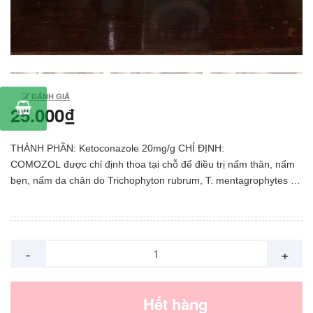
ĐÁNH GIÁ
25.000₫
THÀNH PHẦN: Ketoconazole 20mg/g CHỈ ĐỊNH:
COMOZOL được chỉ định thoa tại chỗ để điều trị nấm thân, nấm
bẹn, nấm da chân do Trichophyton rubrum, T. mentagrophytes và
Epidermophyton floccosum; điều trị các trường hợp nhiễm nấm
đa sắc (bệnh vẩy phấn), nhiễm nấm Candida ngoài da, và điều trị
viêm da tiết bã. LIỀU LƯỢNG VÀ CÁCH DÙNG: Nhiễm nấm
Candida ngoài da, nấm thân, nấm bẹn, nấm bàn chân, nhiễm
-
+
nấm đa sắc (bệnh vẩy phấn): Thoa kem COMOZOL lên chỗ
nhiễm nấm và vùng da xung quang 1 lần mỗi ngày. Các dấu hiệu
lâm sàng có thể được cải thiện ngay khi bắt đầu dùng thuốc. Tuy
Hết hàng
nhiên bệnh nhân nhiễm nấm candida, nấm da đùi và nấm bẹn