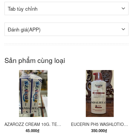
Tab tùy chỉnh
Đánh giá(APP)
Sản phẩm cùng loại
AZAROZZ CREAM 10G. TERBINAFINE 1%. THUỐC TRỊ NẤM DA CHÂN, NẤM DA ĐÙI, NẤM DA THÂN, LANG BEN...
EUCERIN PH5 WASHLOTION 400ML. SỮA TẮM DẠNG GEL CHO DA NHẠY CẢM.
45.000₫
350.000₫