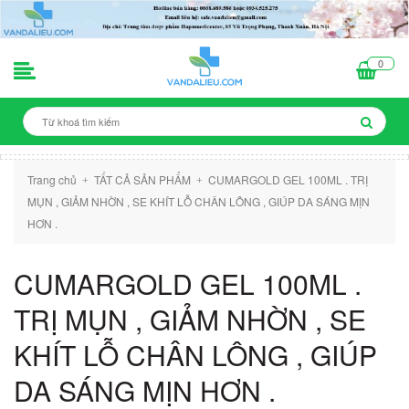
0
Trang chủ
TẤT CẢ SẢN PHẨM
CUMARGOLD GEL 100ML . TRỊ
+
+
MỤN , GIẢM NHỜN , SE KHÍT LỖ CHÂN LÔNG , GIÚP DA SÁNG MỊN
HƠN .
CUMARGOLD GEL 100ML .
TRỊ MỤN , GIẢM NHỜN , SE
KHÍT LỖ CHÂN LÔNG , GIÚP
DA SÁNG MỊN HƠN .