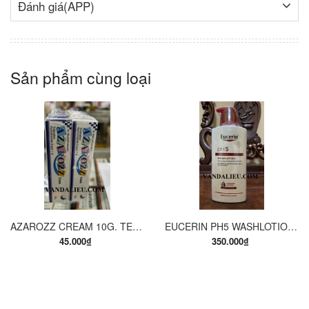
Đánh giá(APP)
Sản phẩm cùng loại
AZAROZZ CREAM 10G. TERBINAFINE 1%. THUỐC TRỊ NẤM DA CHÂN, NẤM DA ĐÙI, NẤM DA THÂN, LANG BEN...
EUCERIN PH5 WASHLOTION 400ML. SỮA TẮM DẠNG GEL CHO DA NHẠY CẢM.
45.000₫
350.000₫