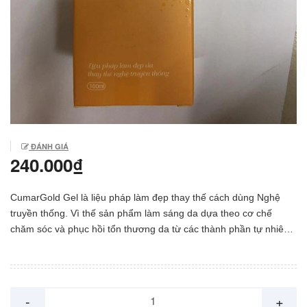
ĐÁNH GIÁ
240.000₫
CumarGold Gel là liệu pháp làm đẹp thay thế cách dùng Nghệ
truyền thống. Vì thế sản phẩm làm sáng da dựa theo cơ chế
chăm sóc và phục hồi tổn thương da từ các thành phần tự nhiên.
Thành phần – Nano Curcumin (Tinh Nghệ Nano) – Dịch chiết
quả Việt Quất – Dịch chiết Lô hội – Vitamin E – Glycerin, Isopropyl
alcohol, Carbonxylmethyl cellulose, Carbomer, menthol, Hương
liệu, Phenoxyethanol, Nước tinh khiết. CumarGold Gel là liệu
-
+