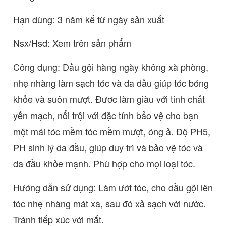
tóc: 100% - Hương thơm tươi mát dễ chịu: 97%
Hạn dùng: 3 năm kể từ ngày sản xuất
Nsx/Hsd: Xem trên sản phẩm
Công dụng: Dầu gội hàng ngày không xà phòng,
nhẹ nhàng làm sạch tóc và da đầu giúp tóc bóng
khỏe và suôn mượt. Đươc làm giàu với tinh chất
yến mạch, nổi trội với đặc tính bảo vệ cho bạn
một mái tóc mềm tóc mềm mượt, óng ả. Độ PH5,
PH sinh lý da đầu, giúp duy trì và bảo vệ tóc và
da đầu khỏe mạnh. Phù hợp cho mọi loại tóc.
Hướng dẫn sử dụng: Làm ướt tóc, cho dầu gội lên
tóc nhẹ nhàng mát xa, sau đó xả sạch với nước.
Tránh tiếp xúc với mắt.