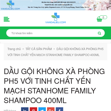
0
Trang chủ
TẤT CẢ SẢN PHẨM
DẦU GỘI KHÔNG XÀ PHÒNG PH5
+
+
VỚI TINH CHẤT YẾN MẠCH STANHOME FAMILY SHAMPOO 400ML
DẦU GỘI KHÔNG XÀ PHÒNG
PH5 VỚI TINH CHẤT YẾN
MẠCH STANHOME FAMILY
SHAMPOO 400ML
Hết hàng