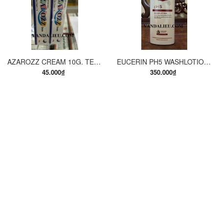
AZAROZZ CREAM 10G. TERBINAFINE 1%. THUỐC TRỊ NẤM DA CHÂN, NẤM DA ĐÙI, NẤM DA THÂN, LANG BEN...
EUCERIN PH5 WASHLOTION 400ML. SỮA TẮM DẠNG GEL CHO DA NHẠY CẢM.
45.000₫
350.000₫