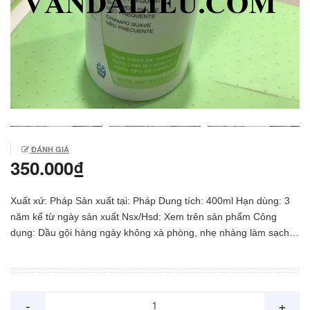
ĐÁNH GIÁ
350.000₫
Xuất xứ: Pháp Sản xuất tại: Pháp Dung tích: 400ml Hạn dùng: 3
năm kể từ ngày sản xuất Nsx/Hsd: Xem trên sản phẩm Công
dụng: Dầu gội hàng ngày không xà phòng, nhẹ nhàng làm sạch
tóc và da đầu giúp tóc bóng khỏe và suôn mượt. Đươc làm giàu
với tinh chất yến mạch, nổi trội với đặc tính bảo vệ cho bạn một
mái tóc mềm tóc mềm mượt, óng ả. Độ PH5, PH sinh lý da đầu,
giúp duy trì và bảo vệ tóc và da đầu khỏe mạnh. Phù hợp cho mọi
-
+