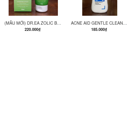
(MẪU MỚI) DR.EA ZOLIC BODY CLEANSING MILK 150ML. SỮA TẮM Y KHOA
ACNE AID GENTLE CLEANSER 100ML. SỮA RỬA MẶT THÍCH HỢP CHO DA NHỜN VÀ MỤN.
220.000₫
185.000₫