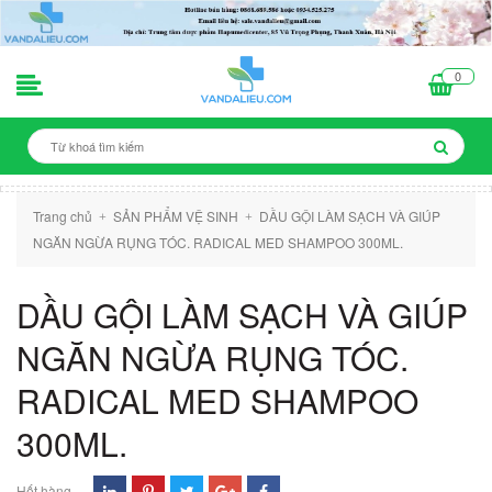
0
Trang chủ
SẢN PHẨM VỆ SINH
DẦU GỘI LÀM SẠCH VÀ GIÚP
+
+
NGĂN NGỪA RỤNG TÓC. RADICAL MED SHAMPOO 300ML.
DẦU GỘI LÀM SẠCH VÀ GIÚP
NGĂN NGỪA RỤNG TÓC.
RADICAL MED SHAMPOO
300ML.
Hết hàng