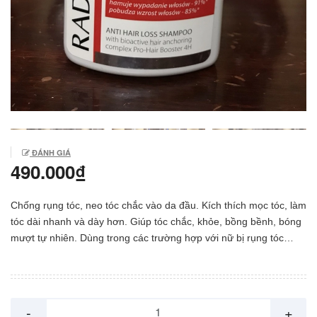
ĐÁNH GIÁ
490.000₫
Chống rụng tóc, neo tóc chắc vào da đầu. Kích thích mọc tóc, làm
tóc dài nhanh và dày hơn. Giúp tóc chắc, khỏe, bồng bềnh, bóng
mượt tự nhiên. Dùng trong các trường hợp với nữ bị rụng tóc
bệnh lý, tóc yếu, không mọc tóc do nhiều nguyên nhân. Công
dụng: Dầu gội làm sạch tóc và da đầu. Giúp làm giảm nguy cơ
gãy , rụng tóc. Dưỡng ẩm, cung cấp chất dinh dưỡng cho tóc và
da đầu. Chăm sóc tóc và da đầu, giúp tóc chắc khỏe, bóng mượt
-
+