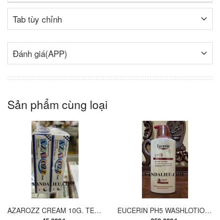
Tab tùy chỉnh
Đánh giá(APP)
Sản phẩm cùng loại
AZAROZZ CREAM 10G. TERBINAFINE 1%. THUỐC TRỊ NẤM DA CHÂN, NẤM DA ĐÙI, NẤM DA THÂN, LANG BEN...
EUCERIN PH5 WASHLOTION 400ML. SỮA TẮM DẠNG GEL CHO DA NHẠY CẢM.