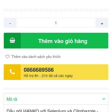
dầu, sự phát triển của tóc và tóc khỏe mạnh được duy trì. Dùng
cho đến tóc gàu và tất cả các loại loại tóc khác. Thành phần: axit
salicylic, allantoin chiết xuất thực vật bảo vệ tóc và da đầu, chiết
xuất nhân sâm, chiêt xuất mống mắt, chiết xuất dễ cây sữa và
-
+
chiết xuất dễ cây bạch chỉ Hàn Quốc giúp tăng sức sống và vẻ
ngoài xinh đẹp cho tóc và da đầu.
Thêm vào giỏ hàng
Thêm vào danh sách yêu thích
0868689586
Hỗ trợ 8h - 21h tất cả các ngày
Mô tả
Dầu gội HANKO với Selenium và Climbazole -