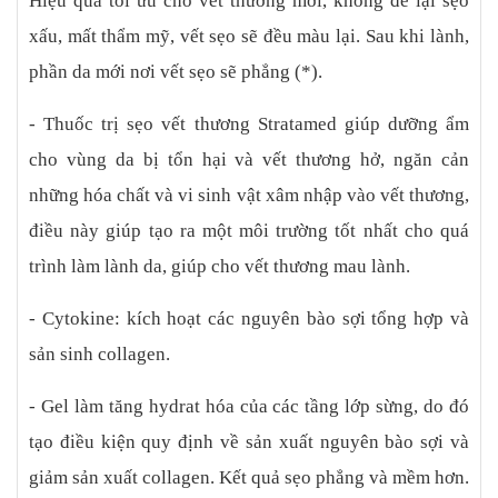
Hiệu quả tối ưu cho vết thương mới, không để lại sẹo
nếu có kết hợp với phương pháp lăn kim sau đó thoa gel. Hiệu
quả điều trị có thể khác nhau tùy thuộc vào cơ địa của mỗi
xấu, mất thẩm mỹ, vết sẹo sẽ đều màu lại. Sau khi lành,
người, nếu bạn có cơ địa tốt hiệu quả điều trị trị sẽ đạt cao hơn.
phần da mới nơi vết sẹo sẽ phẳng (*).
- Thuốc trị sẹo vết thương Stratamed giúp dưỡng ẩm
cho vùng da bị tổn hại và vết thương hở, ngăn cản
những hóa chất và vi sinh vật xâm nhập vào vết thương,
điều này giúp tạo ra một môi trường tốt nhất cho quá
trình làm lành da, giúp cho vết thương mau lành.
- Cytokine: kích hoạt các nguyên bào sợi tổng hợp và
sản sinh collagen.
- Gel làm tăng hydrat hóa của các tầng lớp sừng, do đó
tạo điều kiện quy định về sản xuất nguyên bào sợi và
giảm sản xuất collagen. Kết quả sẹo phẳng và mềm hơn.