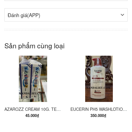
Đánh giá(APP)
Sản phẩm cùng loại
AZAROZZ CREAM 10G. TERBINAFINE 1%. THUỐC TRỊ NẤM DA CHÂN, NẤM DA ĐÙI, NẤM DA THÂN, LANG BEN...
EUCERIN PH5 WASHLOTION 400ML. SỮA TẮM DẠNG GEL CHO DA NHẠY CẢM.
45.000₫
350.000₫