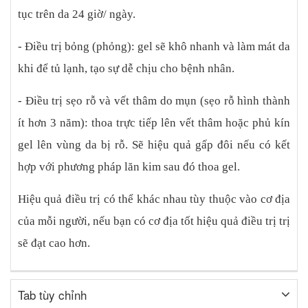
tục trên da 24 giờ/ ngày.
- Điều trị bỏng (phỏng): gel sẽ khô nhanh và làm mát da
khi để tủ lạnh, tạo sự dễ chịu cho bệnh nhân.
- Điều trị sẹo rỗ và vết thâm do mụn (sẹo rỗ hình thành
ít hơn 3 năm): thoa trực tiếp lên vết thâm hoặc phủ kín
gel lên vùng da bị rỗ. Sẽ hiệu quả gấp đôi nếu có kết
hợp với phương pháp lăn kim sau đó thoa gel.
Hiệu quả điều trị có thể khác nhau tùy thuộc vào cơ địa
của mỗi người, nếu bạn có cơ địa tốt hiệu quả điều trị trị
sẽ đạt cao hơn.
Tab tùy chỉnh