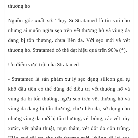
β yếu tố (FGF β) và β yếu tố tăng trưởng của khối u (TGF β) T.
thương hở
GF β kích thích các nguyên bào sợi tổng hợp collagen và
Fibronectin. FGF β bình thường hóa sự tổng hợp collagen trong
Nguồn gốc xuất xứ: Thụy Sĩ Stratamed là tin vui cho
một vết sẹo bất thường và làm tăng mức độ collagenases mà phá
những ai muốn ngừa sẹo trên vết thương hở và vùng da
vỡ các collagen dư thừa. Cán cân fibrogenesis và fibrolysis cuối
cùng được phục hồi. Hướng dẫn sử dụng Stratamed Cách sử
đang bị tổn thương, chưa liền da. Với sẹo mới và vết
dụng thuốc trị sẹo mới và ngừa sẹo trên vết thương hở
thương hở, Stratamed có thể đạt hiệu quả trên 90% (*).
Stratamed: - Vệ sinh sạch vết thương (có thể rửa bằng nước
muối sinh lý). - Thấm khô dịch hoặc chất lỏng từ vết thương trước
Ưu điểm vượt trội của Stratamed
khi thoa Stratamed lên. Gel sẽ tự khô nhanh và tạo 1 lớp “keo”
trên da. Khi sử dụng đúng cho vùng có tiếp xúc, Stratamed khô
- Stratamed là sản phẩm xử lý sẹo dạng silicon gel tự
trong vòng 5 - 6 phút. Nếu hơn thời gian đó, có thể bạn đã thoa
quá nhiều, bạn hãy nhẹ nhàng thấm bỏ gel thừa bằng khăn giấy
khô đầu tiên có thể dùng để điều trị vết thương hở và
hoặc gạc và đợi thêm một chút để gel tiếp tục khô. - Để có kết
vùng da bị tổn thương, ngừa sẹo trên vết thương hở và
quả tốt nhất, Stratamed nên được duy trì liên tục trên da 24 giờ/
vùng da đang bị tổn thương, chưa liền da, sử dụng cho
ngày. - Điều trị bỏng (phỏng): gel sẽ khô nhanh và làm mát da khi
để tủ lạnh, tạo sự dễ chịu cho bệnh nhân. - Điều trị sẹo rỗ và vết
những vùng da mới bị tổn thương, vết bỏng, các vết trầy
thâm do mụn (sẹo rỗ hình thành ít hơn 3 năm): thoa trực tiếp lên
xước, vết phẫu thuật, mụn thâm, vết đốt do côn trùng.
vết thâm hoặc phủ kín gel lên vùng da bị rỗ. Sẽ hiệu quả gấp đôi