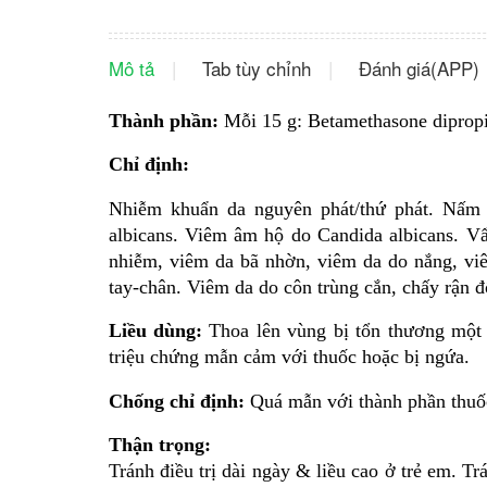
Mô tả
Tab tùy chỉnh
Đánh giá(APP)
Thành phần:
Mỗi 15 g: Betamethasone dipropi
Chỉ định:
Nhiễm khuẩn da nguyên phát/thứ phát. Nấm
albicans. Viêm âm hộ do Candida albicans. Vẩ
nhiễm, viêm da bã nhờn, viêm da do nắng, v
tay-chân. Viêm da do côn trùng cắn, chấy rận đ
Liều dùng:
Thoa lên vùng bị tổn thương một 
triệu chứng mẫn cảm với thuốc hoặc bị ngứa.
Chống chỉ định:
Quá mẫn với thành phần thuốc
Thận trọng:
Tránh điều trị dài ngày & liều cao ở trẻ em. Tr