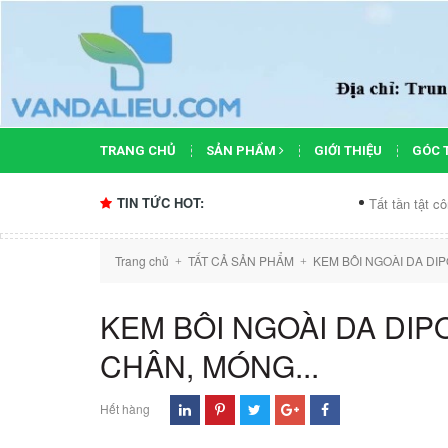
TRANG CHỦ
SẢN PHẨM
GIỚI THIỆU
GÓC 
TIN TỨC HOT:
Tất tần tật công dụng c
Trang chủ
TẤT CẢ SẢN PHẨM
KEM BÔI NGOÀI DA DIP
+
+
KEM BÔI NGOÀI DA DIP
CHÂN, MÓNG...
Hết hàng