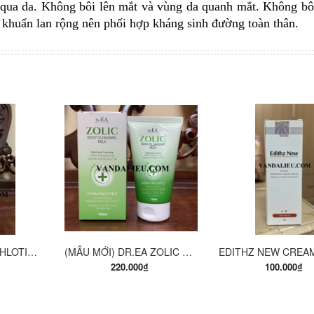
 qua da. Không bôi lên mắt và vùng da quanh mắt. Không bô
m khuẩn lan rộng nên phối hợp kháng sinh đường toàn thân.
ÀNG
MUA HÀNG
MUA HÀ
EUCERIN PH5 WASHLOTION 400ML. SỮA TẮM DẠNG GEL CHO DA NHẠY CẢM.
(MẪU MỚI) DR.EA ZOLIC BODY CLEANSING MILK 150ML. SỮA TẮM Y KHOA
220.000₫
100.000₫