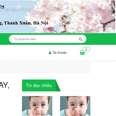
0
Tài khoản
ăn cho da mụn: những điều...
Thời gian để sản phẩm làm trắng da...
AY,
Tin đọc nhiều