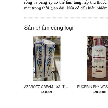
rộng và băng ép có thể làm tăng hấp thu thuốc
mặt trong thời gian dài. Nếu có dấu hiệu nhiễ
Sản phẩm cùng loại
MUA HÀNG
MUA H
AZAROZZ CREAM 10G. TERBINAFINE 1%. THUỐC TRỊ NẤM DA CHÂN, NẤM DA ĐÙI, NẤM DA THÂN, LANG BEN...
45.000₫
350.000₫