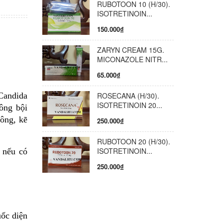
RUBOTOON 10 (H/30).
n phối
ISOTRETINOIN...
150.000₫
ZARYN CREAM 15G.
MICONAZOLE NITR...
65.000₫
Candida
ROSECANA (H/30).
ISOTRETINOIN 20...
ông bội
ông, kẽ
250.000₫
RUBOTOON 20 (H/30).
ISOTRETINOIN...
 nếu có
250.000₫
uốc diện