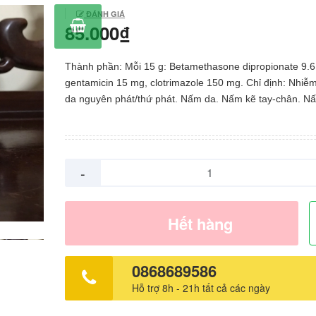
ĐÁNH GIÁ
85.000₫
Thành phần: Mỗi 15 g: Betamethasone dipropionate 9.6
gentamicin 15 mg, clotrimazole 150 mg. Chỉ định: Nhiễ
da nguyên phát/thứ phát. Nấm da. Nấm kẽ tay-chân. N
móng, viêm quanh móng do Candida albicans. Viêm âm
Candida albicans. Vẩy nến, viêm da do tiếp xúc, viêm d
kinh, chàm có/không bội nhiễm, viêm da bã nhờn, viêm
nắng, viêm ngứa vùng hậu môn sinh dục. Hăm đỏ da ở 
-
bẹn, mông, kẽ tay-chân. Viêm da do côn trùng cắn, chấ
đốt. Liều dùng: Thoa lên vùng bị tổn thương một lớp m
2-3 lần cho đến khi lành hẳn. Ngưng dùng nếu có triệu
Hết hàng
mẫn cảm với thuốc hoặc bị ngứa. Chống chỉ định: Quá 
thành phần thuốc. Viêm da do lao. Phụ nữ có thai/cho c
Thận trọng: Tránh điều trị dài ngày & liều cao ở trẻ em.
0868689586
điều trị kéo dài khi không có cải thiện lâm sàng. Thoa t
Hỗ trợ 8h - 21h tất cả các ngày
rộng và băng ép có thể làm tăng hấp thu thuốc qua da.
bôi lên mắt và vùng da quanh mắt. Không bôi lên da mặ