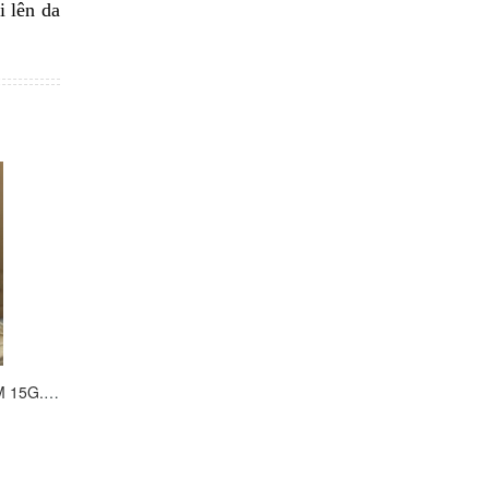
i lên da
NG
HẾT HÀNG
MUA HÀN
EDITHZ NEW CREAM 15G. RETINOL . KEM TRỊ MỤN TRỨNG CÁ
RUBOTOON 10 (H/30). ISOTRETINOIN 10MG. ĐIỀU TRỊ MỤN TRỨNG CÁ NẶNG.
150.000₫
65.000₫