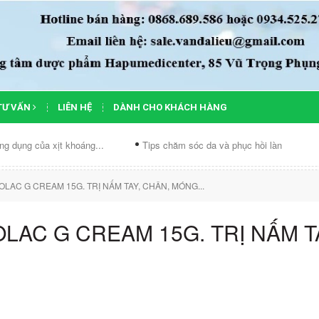
TƯ VẤN
LIÊN HỆ
DÀNH CHO KHÁCH HÀNG
ủa xịt khoáng...
Tips chăm sóc da và phục hồi làn...
Chế độ 
OLAC G CREAM 15G. TRỊ NẤM TAY, CHÂN, MÓNG...
OLAC G CREAM 15G. TRỊ NẤM T