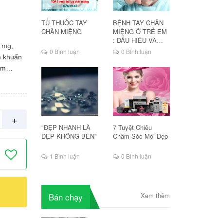
TỦ THUỐC TAY
BỆNH TAY CHÂN
CHÂN MIỆNG
MIỆNG Ở TRẺ EM
: DẤU HIỆU VÀ
 mg,
CÁCH ĐIỀU TRỊ
0 Bình luận
0 Bình luận
m khuẩn
ấm
 hộ do
a thần
 da do
nách,
+
y rận
"ĐẸP NHANH LÀ
7 Tuyệt Chiêu
ỏng, ngày
ĐẸP KHÔNG BỀN"
Chăm Sóc Môi Đẹp
 chứng
1 Bình luận
0 Bình luận
mẫn với
on bú.
 Tránh
huốc diện
Bán chạy
Xem thêm
 Không
t trong