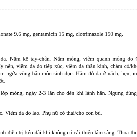
thời gian dài. Nếu có dấu hiệu nhiễm khuẩn lan rộng nê
hợp kháng sinh đường toàn thân.
onate 9.6 mg, gentamicin 15 mg, clotrimazole 150 mg.
 da. Nấm kẽ tay-chân. Nấm móng, viêm quanh móng do 
y nến, viêm da do tiếp xúc, viêm da thần kinh, chàm có/kh
iêm ngứa vùng hậu môn sinh dục. Hăm đỏ da ở nách, bẹn, m
ốt.
lớp mỏng, ngày 2-3 lần cho đến khi lành hẳn. Ngưng dùng
. Viêm da do lao. Phụ nữ có thai/cho con bú.
ánh điều trị kéo dài khi không có cải thiện lâm sàng. Thoa th