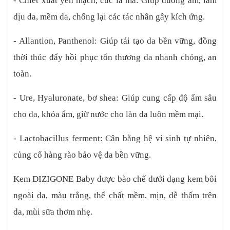
- Chiết xuất yến mạch, cúc la mã: Giúp dưỡng ẩm, làm
dịu da, mềm da, chống lại các tác nhân gây kích ứng.
- Allantion, Panthenol: Giúp tái tạo da bền vững, đồng
thời thúc đẩy hồi phục tổn thương da nhanh chóng, an
toàn.
- Ure, Hyaluronate, bơ shea: Giúp cung cấp độ ẩm sâu
cho da, khóa ẩm, giữ nước cho làn da luôn mềm mại.
- Lactobacillus ferment: Cân bằng hệ vi sinh tự nhiên,
củng cố hàng rào bảo vệ da bền vững.
Kem DIZIGONE Baby được bào chế dưới dạng kem bôi
ngoài da, màu trắng, thể chất mềm, mịn, dễ thấm trên
da, mùi sữa thơm nhẹ.