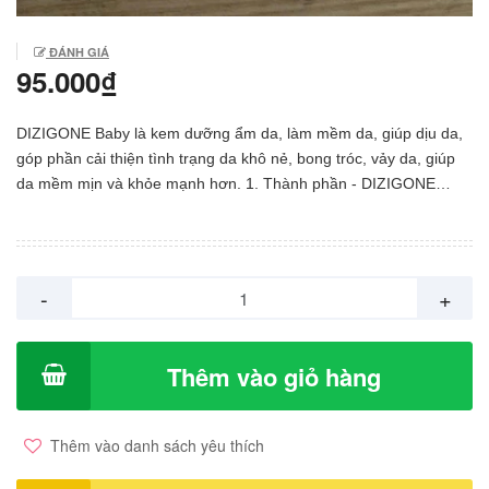
ĐÁNH GIÁ
95.000₫
DIZIGONE Baby là kem dưỡng ẩm da, làm mềm da, giúp dịu da,
góp phần cải thiện tình trạng da khô nẻ, bong tróc, vảy da, giúp
da mềm mịn và khỏe mạnh hơn. 1. Thành phần - DIZIGONE
baby chứa bảng thành phần lành tính, an toàn, mang đến giải
pháp dưỡng ẩm da hiệu quả cho làn da nhạy cảm của em bé. -
Chiết xuất yến mạch, cúc la mã: Giúp dưỡng ẩm, làm dịu da,
mềm da, chống lại các tác nhân gây kích ứng. - Allantion,
-
+
Panthenol: Giúp tái tạo da bền vững, đồng thời thúc đẩy hồi phục
tổn thương da nhanh chóng, an toàn. - Ure, Hyaluronate, bơ
shea: Giúp cung cấp độ ẩm sâu cho da, khóa ẩm, giữ nước cho
Thêm vào giỏ hàng
làn da luôn mềm mại. - Lactobacillus ferment: Cân bằng hệ vi
sinh tự nhiên, củng cố hàng rào bảo vệ da bền vững. Kem
DIZIGONE Baby được bào chế dưới dạng kem bôi ngoài da, màu
Thêm vào danh sách yêu thích
trắng, thể chất mềm, mịn, dễ thấm trên da, mùi sữa thơm nhẹ.
2. Công dụng Kem dưỡng ẩm DIZIGONE Baby giúp dưỡng ẩm