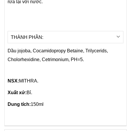
rửa lại với nước.
THÀNH PHẦN:
Dầu jojoba, Cocamidopropy Betaine, Trilycerids,
Cholorhexidine, Cetrimonium, PH=5.
NSX:
MITHRA.
Xuất xứ:
Bỉ.
Dung tích:
150ml