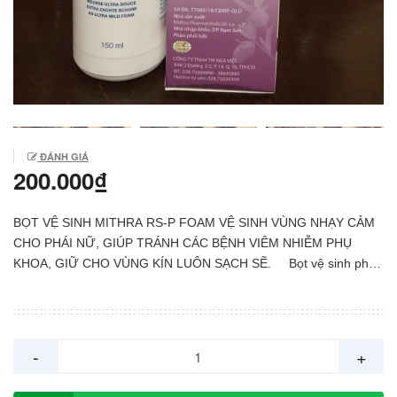
ĐÁNH GIÁ
200.000₫
BỌT VỆ SINH MITHRA RS-P FOAM VỆ SINH VÙNG NHẠY CẢM
CHO PHÁI NỮ, GIÚP TRÁNH CÁC BỆNH VIÊM NHIỄM PHỤ
KHOA, GIỮ CHO VÙNG KÍN LUÔN SẠCH SẼ. Bọt vệ sinh phụ
nữ MITHRA RS-P Foamcao cấp, làm sạch da, khu vực ngoài
vùng kín, khử mùi hiệu quả mà không làm khô hay ngứa, rát da.
Duy trì độ PH = 5.0, giúp cân bằng môi trường acid vùng kín.
Chiết xuất từ hạt Jojoba có khả năng nâng cao sức đề kháng tự
-
+
nhiên, làm dịu vùng da nhạy cảm khi bị ngứa, rát. Không chứa
cồn, xà phòng, chất tạo màu, không sử dụng parapen làm chất