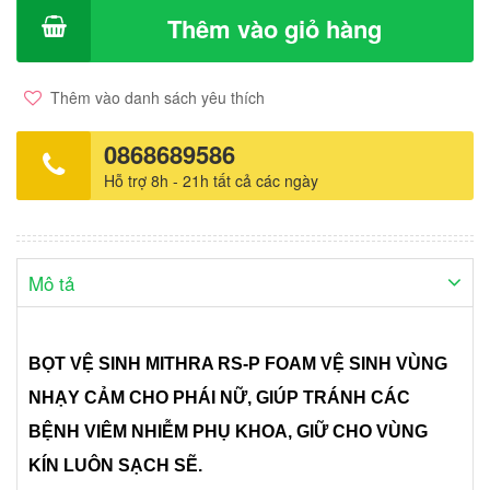
bảo quản, an toàn khi sử dụng, thích hợp với da nhạy cảm. An
Thêm vào giỏ hàng
toàn cho cả trẻ em và phụ nữ có thai. CÁCH DÙNG: - Dùng vệ
sinh vùng kín và vùng da nhạy cảm. - Sử dụng 1 lượng kem vừa
đủ, dùng xoa trực tiếp rồi rửa lại với nước. THÀNH PHẦN: Dầu
Thêm vào danh sách yêu thích
jojoba, Cocamidopropy Betaine, Trilycerids, Cholorhexidine,
Cetrimonium, PH=5. NSX:MITHRA. Xuất xứ:Bỉ. Dung tích:150ml
0868689586
Hỗ trợ 8h - 21h tất cả các ngày
Mô tả
BỌT VỆ SINH MITHRA RS-P FOAM VỆ SINH VÙNG
NHẠY CẢM CHO PHÁI NỮ, GIÚP TRÁNH CÁC
BỆNH VIÊM NHIỄM PHỤ KHOA, GIỮ CHO VÙNG
KÍN LUÔN SẠCH SẼ.