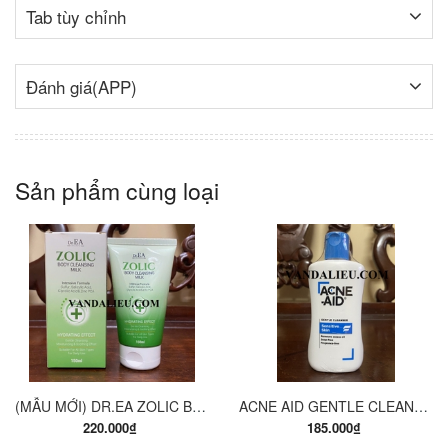
Tab tùy chỉnh
Đánh giá(APP)
Sản phẩm cùng loại
(MẪU MỚI) DR.EA ZOLIC BODY CLEANSING MILK 150ML. SỮA TẮM Y KHOA
ACNE AID GENTLE CLEANSER 100ML. SỮA RỬA MẶT THÍCH HỢP CHO DA NHỜN VÀ MỤN.
220.000₫
185.000₫