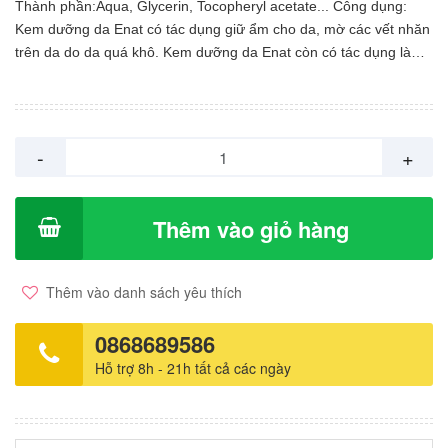
Thành phần:Aqua, Glycerin, Tocopheryl acetate... Công dụng:
Kem dưỡng da Enat có tác dụng giữ ẩm cho da, mờ các vết nhăn
trên da do da quá khô. Kem dưỡng da Enat còn có tác dụng làm
mềm da, làm mờ các sẹo thâm trên da khi dùng thường xuyên.
Kem dưỡng da Enat mang lại làn da mịn màng, tươi trẻ, hồng hào
Cách dùng :Thoa đều kem dưỡng da Enat lên mặt, trán, xung
quanh mắt và cổ, massage nhẹ nhàng bằng các đầu ngón tay
-
+
theo hình vòng tròn hướng từ dưới lên trên trước khi đi ngủ. Có
thể sử dụng ban ngày như kem lót nền.
Thêm vào giỏ hàng
Thêm vào danh sách yêu thích
0868689586
Hỗ trợ 8h - 21h tất cả các ngày