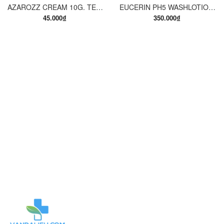
AZAROZZ CREAM 10G. TERBINAFINE 1%. THUỐC TRỊ NẤM DA CHÂN, NẤM DA ĐÙI, NẤM DA THÂN, LANG BEN...
EUCERIN PH5 WASHLOTION 400ML. SỮA TẮM DẠNG GEL CHO DA NHẠY CẢM.
45.000₫
350.000₫