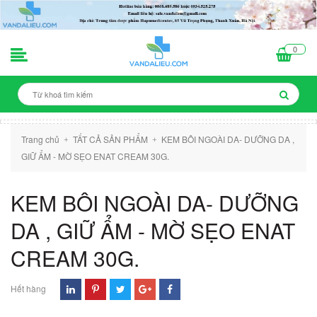
0
Trang chủ
TẤT CẢ SẢN PHẨM
KEM BÔI NGOÀI DA- DƯỠNG DA ,
+
+
GIỮ ẨM - MỜ SẸO ENAT CREAM 30G.
KEM BÔI NGOÀI DA- DƯỠNG
DA , GIỮ ẨM - MỜ SẸO ENAT
CREAM 30G.
Hết hàng