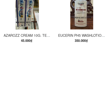
AZAROZZ CREAM 10G. TERBINAFINE 1%. THUỐC TRỊ NẤM DA CHÂN, NẤM DA ĐÙI, NẤM DA THÂN, LANG BEN...
EUCERIN PH5 WASHLOTION 400ML. SỮA TẮM DẠNG GEL CHO DA NHẠY CẢM.
45.000₫
350.000₫