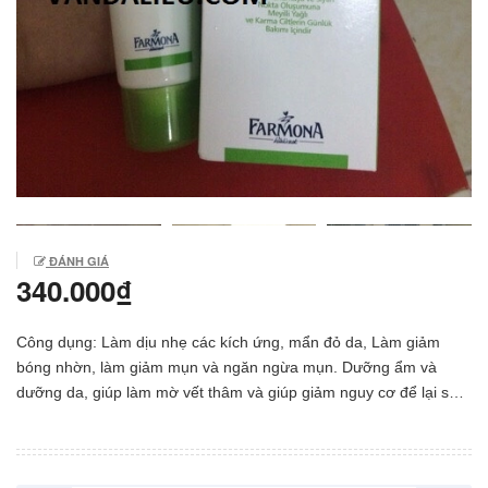
ĐÁNH GIÁ
340.000₫
Công dụng: Làm dịu nhẹ các kích ứng, mẩn đỏ da, Làm giảm
bóng nhờn, làm giảm mụn và ngăn ngừa mụn. Dưỡng ẩm và
dưỡng da, giúp làm mờ vết thâm và giúp giảm nguy cơ để lại sẹo
do mụn trứng cá. Chống nắng, giúp bảo vệ da trước tia cực tím
và trước tác nhân bên ngoài ( Bụi, ô nhiễm môi trường) Da trở lên
mịn màng, khô thoáng cả ngày. Sản phẩm dành cho da dầu và da