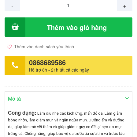
bị mụn trứng cá. Hướng dẫn sử dụng: Thoa đều nhẹ nhàng lên
-
+
toàn bộ vùng da mặt đã được làm sạch cho đến khi thấm hết.
Dùng từ 1-2 lần / ngày. Sử dụng như kem lót bảo vệ da, giảm
bóng nhờn trước khi trang điểm với da bị mụn trứng cá.
Thêm vào giỏ hàng
Thêm vào danh sách yêu thích
0868689586
Hỗ trợ 8h - 21h tất cả các ngày
Mô tả
Công dụng:
Làm dịu nhẹ các kích ứng, mẩn đỏ da, Làm giảm
bóng nhờn, làm giảm mụn và ngăn ngừa mụn. Dưỡng ẩm và dưỡng
da, giúp làm mờ vết thâm và giúp giảm nguy cơ để lại sẹo do mụn
trứng cá. Chống nắng, giúp bảo vệ da trước tia cực tím và trước tác