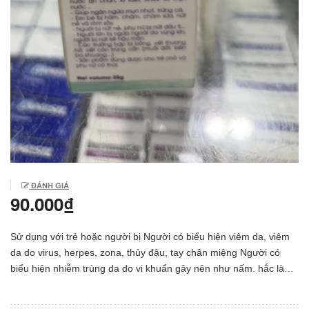
ĐÁNH GIÁ
90.000₫
Sử dụng với trẻ hoặc người bị Người có biểu hiện viêm da, viêm
da do virus, herpes, zona, thủy đậu, tay chân miệng Người có
biểu hiện nhiễm trùng da do vi khuẩn gây nên như nấm. hắc lào,
nước ăn chân tay, lở loét, chốc lở. mụn nước. Em bé bị hăm, rôm
sảy Người lớn bị ngứa ở vùng kín, nứt kẽ hậu môn Các trường