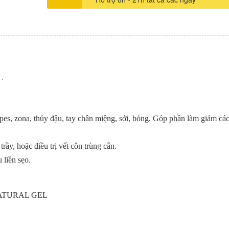
thương hở, trầy xước, vết loét da, niêm mạc. + Trẻ em 
da, mẩn ngứa, ban đỏ. + Da bị loét do nằm lâu ngày khó 
4. Bảo quản Nơi thoáng mát, tránh ánh sáng mặt trời, nhiệt độ
cao 5. Lưu ý + Không sử dụng cho người dị ứng với bất kỳ
thành phần nào của sản phẩm.
L
pes, zona, thủy đậu, tay chân miệng, sởi, bỏng. Góp phần làm giảm các
rầy, hoặc điều trị vết côn trùng cắn.
liền sẹo.
 NATURAL GEL