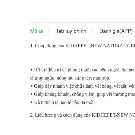
Mô tả
Tab tùy chỉnh
Đánh giá(APP)
1. Công dụng của KIDHEPET-NEW NATURAL GE
+ Hỗ trợ điều trị và phòng ngừa các bệnh ngoài da: her
chứng: ngứa, nóng rát, sưng tấy, mụn rộp.
+ Giúp đẩy nhanh việc chữa lành vết bỏng, vết cắt, vết t
+ Giúp kháng khuẩn, chống viêm, giúp vết thương mau 
+ Kích thích tái tạo tế bào da mới.
2. Liều lượng và cách dùng của KIDHEPET-NEW