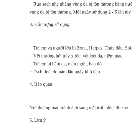
+ Rửa sạch nhẹ nhàng vùng da bị tổn thương bằng nướ
vùng da bị tổn thương. Mỗi ngày sử dụng 2 - 5 lần tù
3. Đối tượng sử dụng
+ Trẻ em và người lớn bị Zona, Herpes, Thủy đậu, Sởi
+ Vết thương hở, trầy xước, vết loét da, niêm mạc.
+ Trẻ em bị hăm da, mẩn ngứa, ban đỏ.
+ Da bị loét do nằm lâu ngày khó liền.
4. Bảo quản
Nơi thoáng mát, tránh ánh sáng mặt trời, nhiệt độ cao
5. Lưu ý