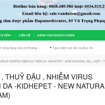
TƯ VẤN
LIÊN HỆ
DÀNH CHO KHÁCH HÀNG
dụng của xịt khoáng...
Tips chăm sóc da và phục hồi làn...
C
M VIRUS HERPES SIMPLEX TRÊN DA -KIDHEPET - NEW NATURAL GEL ( HỘP 1 
 , THUỶ ĐẬU , NHIỄM VIRUS
 DA -KIDHEPET - NEW NATURA
AM)