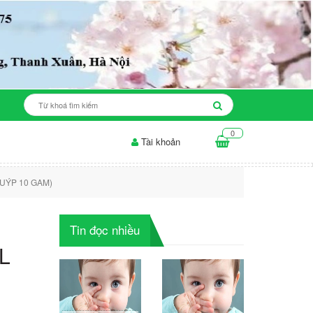
0
Tài khoản
hế độ ăn cho da mụn: những điều...
Thời gian để sản phẩm làm trắng
TUÝP 10 GAM)
Tin đọc nhiều
L