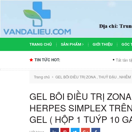
TRANG CHỦ
SẢN PHẨM
GIỚI THIỆU
GÓC 
TIN TỨC HOT:
Tất tần tật công 
Trang chủ
GEL BÔI ĐIỀU TRỊ ZONA , THUỶ ĐẬU , NHIỄ
+
GEL BÔI ĐIỀU TRỊ ZONA
HERPES SIMPLEX TRÊN
GEL ( HỘP 1 TUÝP 10 G
Hết hàng