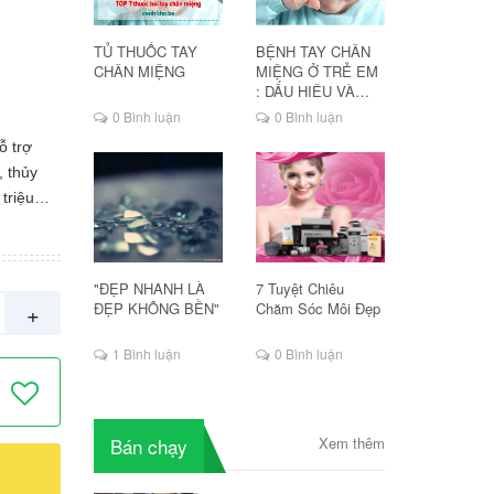
TỦ THUỐC TAY
BỆNH TAY CHÂN
CHÂN MIỆNG
MIỆNG Ở TRẺ EM
: DẤU HIỆU VÀ
CÁCH ĐIỀU TRỊ
0 Bình luận
0 Bình luận
 trợ
, thủy
triệu
nhanh
ết côn
hương
"ĐẸP NHANH LÀ
7 Tuyệt Chiêu
+
ĐẸP KHÔNG BỀN"
Chăm Sóc Môi Đẹp
c nước
1 Bình luận
0 Bình luận
o vùng
ộ nặng
Bán chạy
Xem thêm
ay chân
n. + Vết