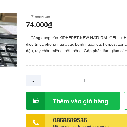
ĐÁNH GIÁ
74.000₫
1. Công dụng của KIDHEPET-NEW NATURAL GEL + Hỗ
điều trị và phòng ngừa các bệnh ngoài da: herpes, zona
đậu, tay chân miệng, sởi, bỏng. Góp phần làm giảm các 
chứng: ngứa, nóng rát, sưng tấy, mụn rộp. + Giúp đẩy 
việc chữa lành vết bỏng, vết cắt, vết trầy, hoặc điều trị v
trùng cắn. + Giúp kháng khuẩn, chống viêm, giúp vết t
mau liền sẹo. + Kích thích tái tạo tế bào da mới. 2. Liều lượng và
-
cách dùng của KIDHEPET-NEW NATURAL GEL + Rửa sạch
nhẹ nhàng vùng da bị tổn thương bằng nước sạch hoặ
muối sinh lý sau đó sử dụng một lượng thuốc vừa đủ và
Thêm vào giỏ hàng
da bị tổn thương. Mỗi ngày sử dụng 2 - 5 lần tùy mức đ
của vùng da, niêm mạc bị tổn thương. 3. Đối tượng sử dụng +
Trẻ em và người lớn bị Zona, Herpes, Thủy đậu, Sởi, T
0868689586
miệng, mụn nước, chốc lở, kiến ba khoang, côn trùng cắ
Hỗ trợ 8h - 21h tất cả các ngày