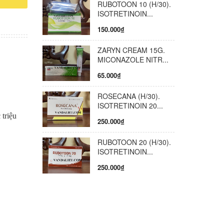
RUBOTOON 10 (H/30).
bị hăm
ISOTRETINOIN...
liền.
150.000₫
ZARYN CREAM 15G.
MICONAZOLE NITR...
65.000₫
ROSECANA (H/30).
ISOTRETINOIN 20...
 triệu
250.000₫
RUBOTOON 20 (H/30).
ISOTRETINOIN...
250.000₫