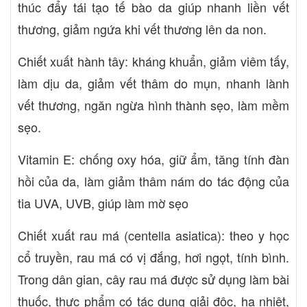
thúc đẩy tái tạo tế bào da giúp nhanh liền vết
sản phẩm: tiêu chuẩn nhà sản xuất Điều kiện bảo quản: Để nơi
khô ráo, bảo quản ở nhiệt độ phòng, tránh ánh sang trực tiếp.
thương, giảm ngứa khi vết thương lên da non.
Hạn dùng: 36 tháng Nhà sản xuất: công ty TNHH Đại Bắc
Chiết xuất hành tây: kháng khuẩn, giảm viêm tấy,
làm dịu da, giảm vết thâm do mụn, nhanh lành
vết thương, ngăn ngừa hình thành sẹo, làm mềm
sẹo.
Vitamin E: chống oxy hóa, giữ ẩm, tăng tính đàn
hồi của da, làm giảm thâm nám do tác động của
tia UVA, UVB, giúp làm mờ sẹo
Chiết xuất rau má (centella asiatica): theo y học
cổ truyền, rau má có vị đắng, hơi ngọt, tính bình.
Trong dân gian, cây rau má được sử dụng làm bài
thuốc, thực phẩm có tác dụng giải độc, hạ nhiệt,