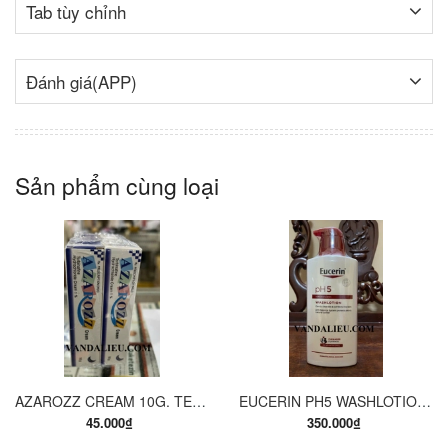
Tab tùy chỉnh
Đánh giá(APP)
Sản phẩm cùng loại
AZAROZZ CREAM 10G. TERBINAFINE 1%. THUỐC TRỊ NẤM DA CHÂN, NẤM DA ĐÙI, NẤM DA THÂN, LANG BEN...
EUCERIN PH5 WASHLOTION 400ML. SỮA TẮM DẠNG GEL CHO DA NHẠY CẢM.
45.000₫
350.000₫