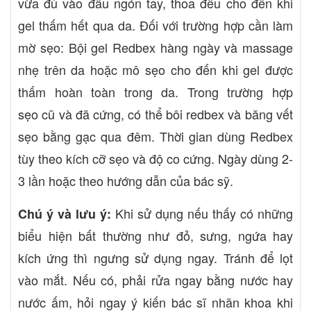
vừa đủ vào đầu ngón tay, thoa đều cho đến khi
gel thấm hết qua da. Đối với trường hợp cần làm
mờ sẹo: Bội gel Redbex hàng ngày và massage
nhẹ trên da hoặc mô sẹo cho đến khi gel được
thấm hoàn toàn trong da. Trong trường hợp
sẹo cũ và đã cứng, có thể bôi redbex và băng vết
sẹo bằng gạc qua đêm. Thời gian dùng Redbex
tùy theo kích cỡ sẹo và độ co cứng. Ngày dùng 2-
3 lần hoặc theo hướng dẫn của bác sỹ.
Khi sử dụng nếu thấy có những
Chú ý và lưu ý:
biểu hiện bất thường như đỏ, sưng, ngứa hay
kích ứng thì ngưng sử dụng ngay. Tránh để lọt
vào mắt. Nếu có, phải rửa ngay bằng nước hay
nước ấm, hỏi ngay ý kiến bác sĩ nhãn khoa khi