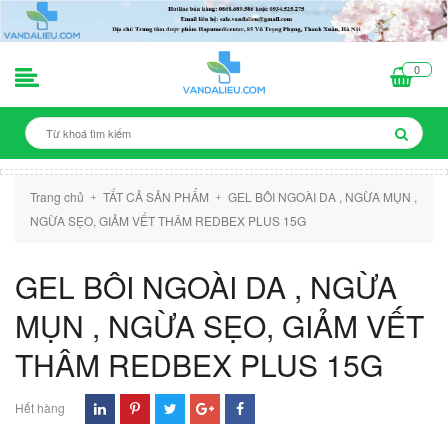
0
Trang chủ
TẤT CẢ SẢN PHẨM
GEL BÔI NGOÀI DA , NGỪA MỤN ,
+
+
NGỪA SẸO, GIẢM VẾT THÂM REDBEX PLUS 15G
GEL BÔI NGOÀI DA , NGỪA
MỤN , NGỪA SẸO, GIẢM VẾT
THÂM REDBEX PLUS 15G
Hết hàng