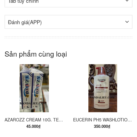
Tab tùy chỉnh
Đánh giá(APP)
Sản phẩm cùng loại
AZAROZZ CREAM 10G. TERBINAFINE 1%. THUỐC TRỊ NẤM DA CHÂN, NẤM DA ĐÙI, NẤM DA THÂN, LANG BEN...
EUCERIN PH5 WASHLOTION 400ML. SỮA TẮM DẠNG GEL CHO DA NHẠY CẢM.
45.000₫
350.000₫