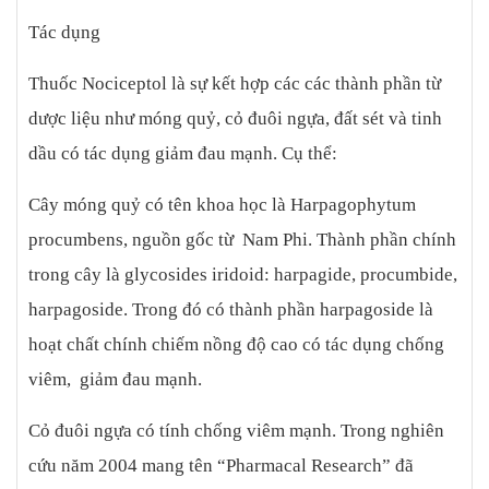
khác. Chú ý – Thận trọng Những bệnh nhân có tiền sử mắc các
Tác dụng
bệnh co giật, động kinh, sử dụng theo chỉ định của bác sỹ Khi bôi
kem nên để vùng da bôi kem thông thoáng Sau 5 ngày bôi mà
Thuốc Nociceptol là sự kết hợp các các thành phần từ
không thấy đỡ hãy ngưng thuốc và đi khám bác sĩ. Không sử
dược liệu như móng quỷ, cỏ đuôi ngựa, đất sét và tinh
dụng thuốc hết hạn sử dụng.
dầu có tác dụng giảm đau mạnh. Cụ thể:
Cây móng quỷ có tên khoa học là Harpagophytum
procumbens, nguồn gốc từ Nam Phi. Thành phần chính
trong cây là glycosides iridoid: harpagide, procumbide,
harpagoside. Trong đó có thành phần harpagoside là
hoạt chất chính chiếm nồng độ cao có tác dụng chống
viêm, giảm đau mạnh.
Cỏ đuôi ngựa có tính chống viêm mạnh. Trong nghiên
cứu năm 2004 mang tên “Pharmacal Research” đã