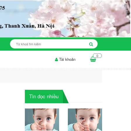
0
Tài khoản
n cho da mụn: những điều...
Thời gian để sản phẩm làm trắng da...
Tin đọc nhiều