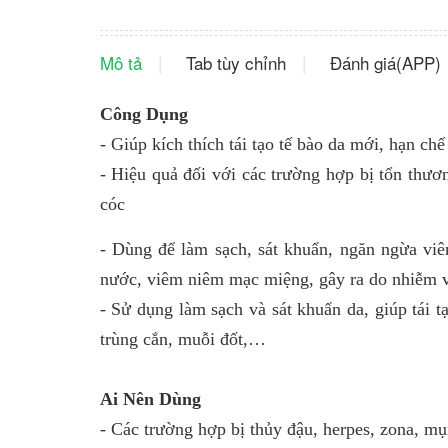
Mô tả
Tab tùy chỉnh
Đánh giá(APP)
Công Dụng
- Giúp kích thích tái tạo tế bào da mới, hạn chế
- Hiệu quả đối với các trường hợp bị tổn thươ
cóc
- Dùng để làm sạch, sát khuẩn, ngăn ngừa vi
nước, viêm niêm mạc miệng, gây ra do nhiễm vir
- Sử dụng làm sạch và sát khuẩn da, giúp tái 
trùng cắn, muỗi đốt,…
Ai Nên Dùng
- Các trường hợp bị thủy đậu, herpes, zona, mụ