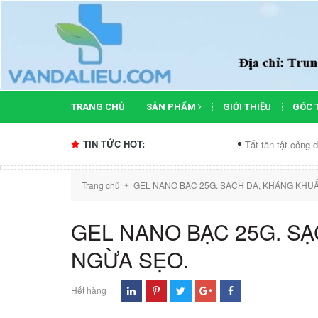
TRANG CHỦ
SẢN PHẨM
GIỚI THIỆU
GÓC 
TIN TỨC HOT:
Tất tần tật công dụng của
Trang chủ
GEL NANO BẠC 25G. SẠCH DA, KHÁNG KHU
+
GEL NANO BẠC 25G. S
NGỪA SẸO.
Hết hàng