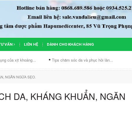
TƯ VẤN
LIÊN HỆ
DÀNH CHO KHÁCH HÀNG
 xịt khoáng...
Tips chăm sóc da và phục hồi làn...
Chế độ ă
ẨN, NGĂN NGỪA SẸO.
ẠCH DA, KHÁNG KHUẨN, NGĂN