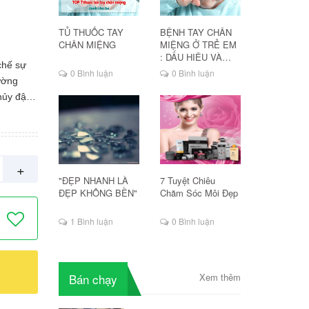
TỦ THUỐC TAY
BỆNH TAY CHÂN
CHÂN MIỆNG
MIỆNG Ở TRẺ EM
: DẤU HIỆU VÀ
chế sự
CÁCH ĐIỀU TRỊ
0 Bình luận
0 Bình luận
rường
hủy đậu,
 ngăn
iêm da,
ễm virus
 sởi. -
+
n ngừa
"ĐẸP NHANH LÀ
7 Tuyệt Chiêu
g cắn,
ĐẸP KHÔNG BỀN"
Chăm Sóc Môi Đẹp
1 Bình luận
0 Bình luận
ần/ngày
 với bất
Bán chạy
Xem thêm
 phải là