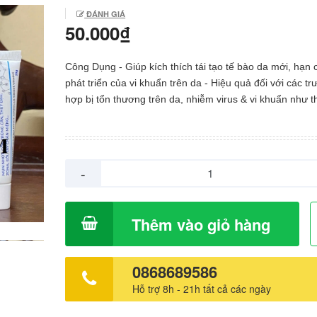
ĐÁNH GIÁ
50.000₫
Công Dụng - Giúp kích thích tái tạo tế bào da mới, hạn 
phát triển của vi khuẩn trên da - Hiệu quả đối với các t
hợp bị tổn thương trên da, nhiễm virus & vi khuẩn như t
herpes, zona, mụn cóc - Dùng để làm sạch, sát khuẩn,
ngừa viêm niêm mạc miệng, da trong các trường hợp v
lở loét, mụn nước, viêm niêm mạc miệng, gây ra do nhi
tay chân miệng, virus thủy đậu (phỏng da), herpes, zona,
-
Sử dụng làm sạch và sát khuẩn da, giúp tái tạo da, ngă
hình thành sẹo trong trường hợp bỏng nhẹ, vết côn trùn
muỗi đốt,… Ai Nên Dùng - Các trường hợp bị thủy đậu, herpes,
Thêm vào giỏ hàng
zona, mụn cóc Cách Dùng - Vệ sinh sạch vùng da cần tác dụng,
lau khô và bôi sản phẩm thành 1 lớp mỏng - Bôi 3 - 4 l
để có hiệu quả tốt nhất Lưu ý - Tránh xa tầm tay trẻ em. - Không
0868689586
dùng quá liều khuyến cáo. - Không sử dụng khi mẫn cảm
Hỗ trợ 8h - 21h tất cả các ngày
kì thành phần nào của sản phẩm. - Sản phẩm này không
thuốc, không có tác dụng thay thế thuốc chữa bệnh.