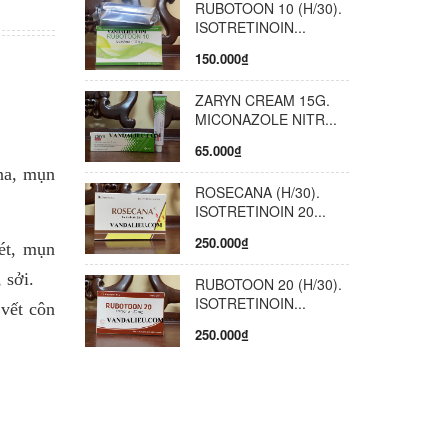
RUBOTOON 10 (H/30).
ISOTRETINOIN...
150.000₫
ZARYN CREAM 15G.
MICONAZOLE NITR...
65.000₫
ona, mụn
ROSECANA (H/30).
ISOTRETINOIN 20...
250.000₫
ét, mụn
 sởi.
RUBOTOON 20 (H/30).
ISOTRETINOIN...
 vết côn
250.000₫