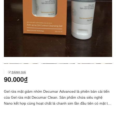
ĐÁNH GIÁ
90.000₫
Gel rửa mặt giảm nhờn Decumar Advanced là phiên bản cải tiến
của Gel rửa mặt Decumar Clean. Sản phẩm chứa siêu nghệ
Nano kết hợp cùng hoạt chất lá chanh sim lần đầu tiên có mặt tại
Việt Nam. Công dụng Làm sạch nhẹ nhàng, duy trì độ ẩm tối ưu
cho làn da Kiểm soát dầu nhờn hiệu quả, ngăn ngừa vi khuẩn gây