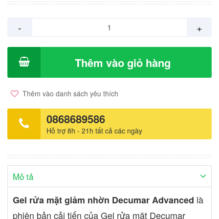
mụn Giúp da luôn tươi sáng, mịn màng Thành phần chính Nano
Curcumin: Các hạt phân tử siêu nhỏ giúp thẩm thấu Curcumin tốt
-
+
hơn gấp 7.500 lần nghệ thường. Chiết xuất lá chanh sim: Kiểm
soát nhờn tối ưu, ngăn ngừa mụn quay lại Chiết xuất lá Neem:
Làm sạch da, ức chế vi khuẩn gây mụn, làm lành vết thương
Thêm vào giỏ hàng
Chiết xuất lô hội: Tăng cường giữ ẩm, bảo vệ da Đối tượng sử
dụng Phù hợp mọi đối tượng đã, đang và sẽ gặp vấn đề về mụn,
thâm, sẹo do mụn (không dị ứng với nghệ) Độ tuổi sử dụng: Từ 6
Thêm vào danh sách yêu thích
tuổi trở lên Loại da phù hợp: Mọi loại da
0868689586
Hỗ trợ 8h - 21h tất cả các ngày
Mô tả
là
Gel rửa mặt giảm nhờn Decumar Advanced
phiên bản cải tiến của Gel rửa mặt Decumar