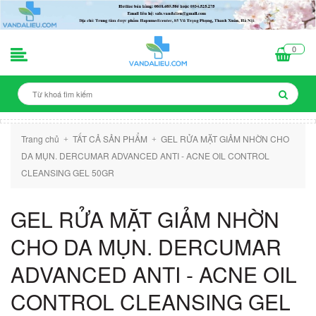
0
Trang chủ
TẤT CẢ SẢN PHẨM
GEL RỬA MẶT GIẢM NHỜN CHO
+
+
DA MỤN. DERCUMAR ADVANCED ANTI - ACNE OIL CONTROL
CLEANSING GEL 50GR
GEL RỬA MẶT GIẢM NHỜN
CHO DA MỤN. DERCUMAR
ADVANCED ANTI - ACNE OIL
CONTROL CLEANSING GEL