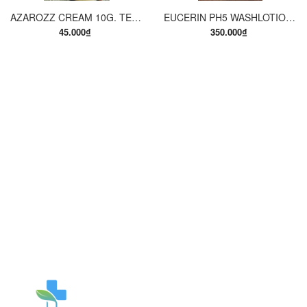
AZAROZZ CREAM 10G. TERBINAFINE 1%. THUỐC TRỊ NẤM DA CHÂN, NẤM DA ĐÙI, NẤM DA THÂN, LANG BEN...
EUCERIN PH5 WASHLOTION 400ML. SỮA TẮM DẠNG GEL CHO DA NHẠY CẢM.
45.000₫
350.000₫