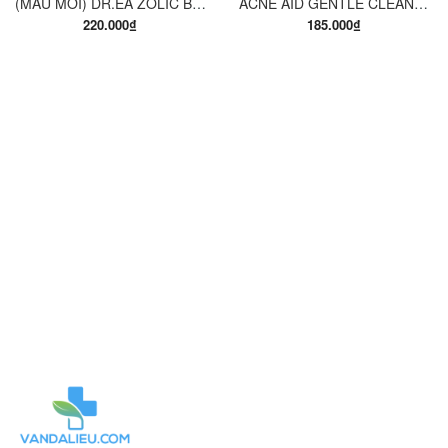
(MẪU MỚI) DR.EA ZOLIC BODY CLEANSING MILK 150ML. SỮA TẮM Y KHOA
ACNE AID GENTLE CLEANSER 100ML. SỮA RỬA MẶT THÍCH HỢP CHO DA NHỜN VÀ MỤN.
220.000₫
185.000₫