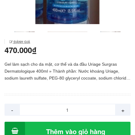
ĐÁNH GIÁ
470.000₫
Gel làm sạch cho da mặt, cơ thể và da đầu Uriage Surgras
Dermatologique 400ml » Thành phần: Nước khoáng Uriage,
sodium laureth sulfate, PEG-80 glyceryl cocoate, sodium chloride,
glycerin, sodium cocoamphoacetate, sodium laureth-8 sulphate,
sodium methyl cocoyl taurate, fragrance (parfum),... » Quy
cách: 400ml » Thương hiệu: Uriage » Xuất xứ: Pháp. Công dụng
Uriage Surgras Dermatologique 400ml - Gel Rửa Mặt Cho Da
-
+
Dầu Surgras Liquide Dermatologique 400ml - Uriage với thành
phần làm sạch dịu nhẹ, nước khoáng Uriage kết hợp với thành
phần dưỡng ẩm phù hợp với lớp lipid trên bề mặt da, mang lại
Thêm vào giỏ hàng
cảm giác dễ chịu cho da. Không chứa xà phòng, không chứa