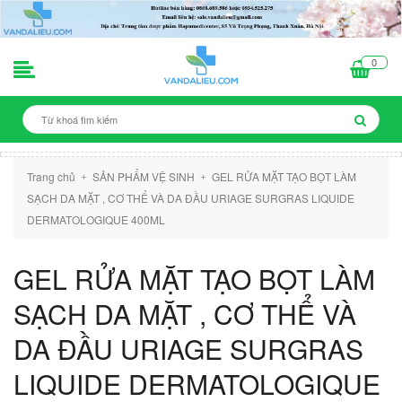
0
Trang chủ
SẢN PHẨM VỆ SINH
GEL RỬA MẶT TẠO BỌT LÀM
+
+
SẠCH DA MẶT , CƠ THỂ VÀ DA ĐẦU URIAGE SURGRAS LIQUIDE
DERMATOLOGIQUE 400ML
GEL RỬA MẶT TẠO BỌT LÀM
SẠCH DA MẶT , CƠ THỂ VÀ
DA ĐẦU URIAGE SURGRAS
LIQUIDE DERMATOLOGIQUE