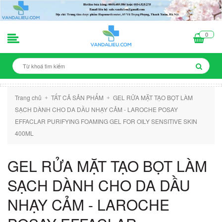
0
Trang chủ
TẤT CẢ SẢN PHẨM
GEL RỬA MẶT TẠO BỌT LÀM
+
+
SẠCH DÀNH CHO DA DẦU NHẠY CẢM - LAROCHE POSAY
EFFACLAR PURIFYING FOAMING GEL FOR OILY SENSITIVE SKIN
400ML
GEL RỬA MẶT TẠO BỌT LÀM
SẠCH DÀNH CHO DA DẦU
NHẠY CẢM - LAROCHE