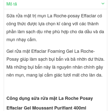
Mô tả
da mụn, da nhạy cảm. Những làn da này đang cần làm sạch một
cách “chuyên nghiệp” với hiệu quả cao. Hướng dẫn sử dụng gel
Sữa rửa mặt trị mụn La Roche-posay Effaclar có
rửa mặt cho da dầu mụn La Roche-Posay Effaclar Gel Moussant
Purifiant – Sử dụng hằng ngày vào buổi sáng và tối. – Làm ẩm da
công thức được lựa chọn kĩ càng với các thành
với nước ấm, cho một lượng vừa đủ sữa rửa mặt La Roche-
phần làm sạch dịu nhẹ phù hợp cho da dầu và da
Posay ra tay, tạo bọt. Thoa sản phẩm lên mặt, tránh vùng da
mụn nhạy cảm.
quanh mắt. – Massage nhẹ nhàng, sau đó rửa sạch lại với nước
và lau khô. – Sau khi rửa mặt, nên cân bằng da và làm dịu da với
Gel rửa mặt Effaclar Foaming Gel La Roche-
nước hoa hồng La Roche-Posay.
Posay giúp làm sạch bụi bẩn và bã nhờn dư thừa.
Mà những bụi bẩn này là nguyên nhân chính gây
nên mụn, mang lại cảm giác tươi mát cho làn da.
Công dụng sữa rửa mặt La Roche Posay
Effaclar Gel Moussant Purifiant 400ml