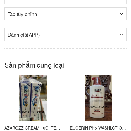
Tab tùy chỉnh
Đánh giá(APP)
Sản phẩm cùng loại
AZAROZZ CREAM 10G. TERBINAFINE 1%. THUỐC TRỊ NẤM DA CHÂN, NẤM DA ĐÙI, NẤM DA THÂN, LANG BEN...
EUCERIN PH5 WASHLOTION 400ML. SỮA TẮM DẠNG GEL CHO DA NHẠY CẢM.