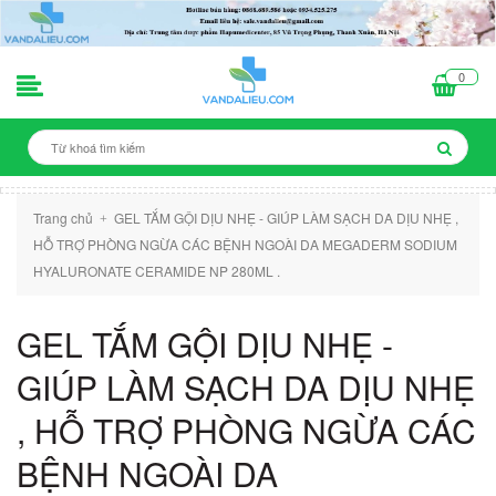
0
Trang chủ
GEL TẮM GỘI DỊU NHẸ - GIÚP LÀM SẠCH DA DỊU NHẸ ,
+
HỖ TRỢ PHÒNG NGỪA CÁC BỆNH NGOÀI DA MEGADERM SODIUM
HYALURONATE CERAMIDE NP 280ML .
GEL TẮM GỘI DỊU NHẸ -
GIÚP LÀM SẠCH DA DỊU NHẸ
, HỖ TRỢ PHÒNG NGỪA CÁC
BỆNH NGOÀI DA