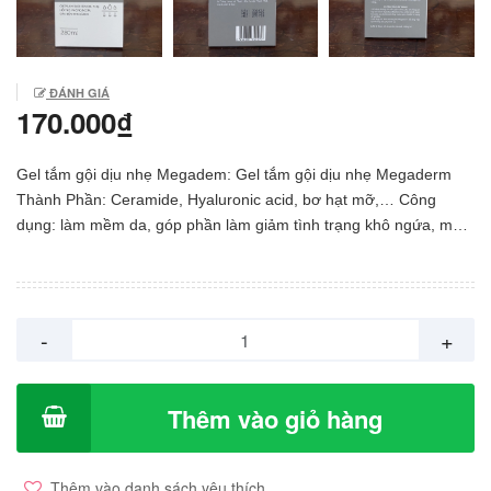
ĐÁNH GIÁ
170.000₫
Gel tắm gội dịu nhẹ Megadem: Gel tắm gội dịu nhẹ Megaderm
Thành Phần: Ceramide, Hyaluronic acid, bơ hạt mỡ,… Công
dụng: làm mềm da, góp phần làm giảm tình trạng khô ngứa, mẩn
đỏ,… Dùng được cho trẻ sơ sinh và người lớn. Cách dùng : Sau
khi làm ướt cơ thể, bạn lấy một lượng vừa đủ gel ra miếng bọt
biển hoặc bông tắm, bóp nhẹ nhàng để tạo bọt trên miếng tắm.
Sau đó, bạn thoa đều khắp cơ thể, maxta nhẹ nhàng trên khắp
-
+
cơ thể của bạn để các tinh chất dễ dàng ngấm vào da, nuôi
dưỡng làn da của bạn. Đóng gói: Hộp 1 lọ 280ml Hạn sử dụng:
36 tháng Sản xuất: Công ty cổ phần dược mỹ phẩm CVI, Việt
Thêm vào giỏ hàng
Nam
Thêm vào danh sách yêu thích