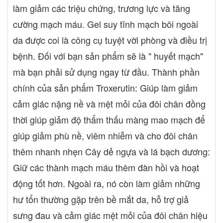
làm giảm các triệu chứng, trương lực và tăng
gừng, Vanilyl butyl ether, Tinh dầu quế. Cách dùng Varikosette
Những ai nên sử dụng Varikosette - Người cao tuổi, người ít vận
cường mạch máu. Gel suy tĩnh mạch bôi ngoài
động...có nguy cơ mắc chứng giãn tĩnh mạch chân - Người
da được coi là công cụ tuyệt vời phòng và điều trị
thường xuyên phải ngồi nhiều, đứng nhiều - Người bị mắc giãn
tĩnh mạch chân Cách dùng kem Varikosette Hướng dẫn sử
bệnh. Đối với bạn sản phẩm sẽ là " huyết mạch"
dụng Varikosette - Rửa thật sach, lau khô vùng da bị giãn tĩnh
mà bạn phải sử dụng ngay từ đầu. Thành phần
mạch, - Lấy lượng kem vừa đủ ra lòng bàn tay - Bôi kem đều lên
chính của sản phẩm Troxerutin: Giúp làm giảm
vùng da bị giãn tĩnh mạch và massage nhẹ cho đến khi kem tan
hết - Sử dụng từ 2-3 lần mỗi ngày - Tuyệt đối không dùng lên
cảm giác nặng nề và mệt mỏi của đôi chân đồng
vùng vết thương hở và vùng màng nhầy như mắt Hãy sử dụng 2-
thời giúp giảm độ thẩm thấu màng mao mạch để
3 lần mỗi ngày để giảm các triệu chứng đau nhức và hiệu quả
hơn Đậy nắp sau khi dùng Bảo quản nơi khô thoáng, tránh ánh
giúp giảm phù nề, viêm nhiễm và cho đôi chân
nắng trực tiếp Thông tin sản phẩm Xuất xứ: Nga Liệu trình sử
thêm nhanh nhẹn Cây dẻ ngựa và lá bạch dương:
dụng: 3-5 tuýp Lưu ý: Hiệu quả sử dụng phụ thuộc cơ địa mỗi
Giữ các thành mạch máu thêm đàn hồi và hoạt
người
động tốt hơn. Ngoài ra, nó còn làm giảm những
hư tổn thường gặp trên bề mắt da, hỗ trợ giả
sưng đau và cảm giác mệt mỏi của đôi chân hiệu