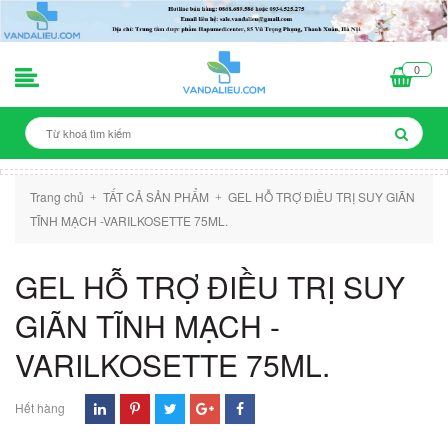
0
Trang chủ
TẤT CẢ SẢN PHẨM
GEL HỖ TRỢ ĐIỀU TRỊ SUY GIÃN
+
+
TĨNH MẠCH -VARILKOSETTE 75ML.
GEL HỖ TRỢ ĐIỀU TRỊ SUY
GIÃN TĨNH MẠCH -
VARILKOSETTE 75ML.
Hết hàng