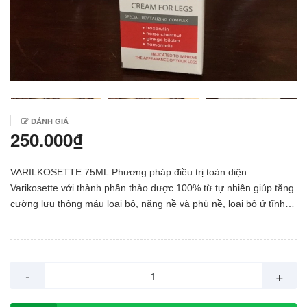
ĐÁNH GIÁ
250.000₫
VARILKOSETTE 75ML Phương pháp điều trị toàn diện
Varikosette với thành phần thảo dược 100% từ tự nhiên giúp tăng
cường lưu thông máu loại bỏ, nặng nề và phù nề, loại bỏ ứ tĩnh
mạch...hỗ trợ điều trị giãn tĩnh mạch chân hiệu quả Giãn tĩnh
mạch chân là gì ? Giãn tĩnh mạch chân không còn là căn bệnh
quá xa lạ gì trong những năm gần đây, bởi theo một cuộc nghiên
cứu khảo sát tại các bệnh viện lớn trên toàn thế giới hàng năm tỉ
-
+
lệ người mắc bệnh giãn tĩnh mạch chân lại ngày càng tăng cao và
chưa hề có dấu hiệu giảm. Đối tượng dễ mắc chứng bệnh này