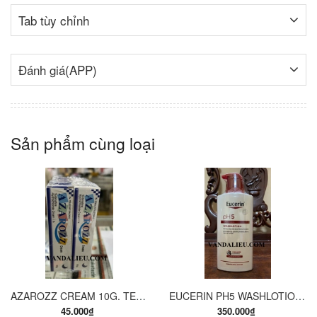
Tab tùy chỉnh
Đánh giá(APP)
Sản phẩm cùng loại
AZAROZZ CREAM 10G. TERBINAFINE 1%. THUỐC TRỊ NẤM DA CHÂN, NẤM DA ĐÙI, NẤM DA THÂN, LANG BEN...
EUCERIN PH5 WASHLOTION 400ML. SỮA TẮM DẠNG GEL CHO DA NHẠY CẢM.
45.000₫
350.000₫