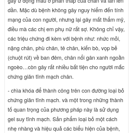
gây ứ đọng máu ở phần thấp của chân và lan lên
gian dài như vậy, những công dụng hữu ích mà sản phẩm mang
lại đã được chính các người dùng kiểm chứng và xác nhận. Hãy
dần. Mặc dù bệnh không gây nguy hiểm đến tính
xem, Varikosette sẽ làm được những gì cho đôi chân của bạn
mạng của con người, nhưng lại gây mất thẩm mỹ,
nhé: - Giảm bớt các triệu chứng nhức mỏi, nặng chân, phù
chân, tê chân - Tăng cường, cải thiện tuần hoàn máu giúp đẩy lùi
điều mà các chị em phụ nữ rất sợ. Không chỉ vậy,
giãn tĩnh mạch chân - Loại bỏ các cảm giác nặng nề, phù nề,
các triệu chứng đi kèm với bệnh như: nhức mỏi,
sưng, viêm vùng da bị giãn tĩnh mạch - Ngăn ngừa các biến
nặng chân, phù chân, tê chân, kiến bò, vọp bẻ
chứng như loét chân, chảy máu chân do bệnh giãn tĩnh mạch
chân gây ra Công dụng kem Varikosette Thành phần
(chuột rút) về ban đêm, chân nổi gân xanh ngoằn
Varikosette Như đã nói ở trên, thành phần của Varikosette là
ngoèo…còn gây rất nhiều bất tiện cho người mắc
các hoạt chất chiết xuất từ các loại thảo dược trong tự nhiên được
chứng giãn tĩnh mạch chân.
liệt kê đầy đủ như sau: Chiết xuất bọt biển thủy sinh, chiết xuất
callisia, Dầu Fir, Dầu hạt tiêu Cayenne, Dầu bạch đàn, Tinh dầu
Hương thảo và Gừng, Vanillyl butyl ether, Tinh dầu quế, Long
- chìa khóa để thành công trên con đường loại bỏ
não, Dầu ngô, Urea, Betaine. Các thành phần khác: Nước,
chứng giãn tĩnh mạch. và một trong những thành
Glycerin, Ethoxydiglycol, Cyclopentasiloxane, Sodium hydroxide,
tố quan trọng của phương pháp này là sử dụng
Dầu đậu nành, Dầu bắp, Urea, Long não, Phenoxyethanol,
Ethylhexylglycerin, chiết xuất bọt biển thủy sinh, Carbomer,
gel suy tĩnh mạch. Sản phẩm loại bỏ một cách
Betaine, Carrageenan, Chiết xuất dầu Fir, Chiết xuất callisia, dầu
nhẹ nhàng và hiệu quả các biểu hiện của bệnh,
hạt tiêu Cayenne, Dầu bạch đàn, Tinh dầu rosemary, Tinh dầu