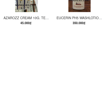
AZAROZZ CREAM 10G. TERBINAFINE 1%. THUỐC TRỊ NẤM DA CHÂN, NẤM DA ĐÙI, NẤM DA THÂN, LANG BEN...
EUCERIN PH5 WASHLOTION 400ML. SỮA TẮM DẠNG GEL CHO DA NHẠY CẢM.
45.000₫
350.000₫