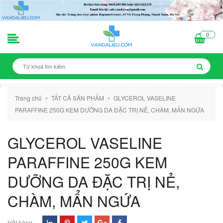
0
Trang chủ
TẤT CẢ SẢN PHẨM
GLYCEROL VASELINE
+
+
PARAFFINE 250G KEM DƯỠNG DA ĐẶC TRỊ NẺ, CHÀM, MẨN NGỨA
GLYCEROL VASELINE
PARAFFINE 250G KEM
DƯỠNG DA ĐẶC TRỊ NẺ,
CHÀM, MẨN NGỨA
Hết hàng