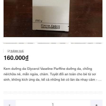
ĐÁNH GIÁ
160.000₫
Kem dưỡng da Glycerol Vaseline Parffine dưỡng da, chống
nẻ/chữa nẻ, mẩn ngứa, chàm. Tuyệt đối an toàn cho bé từ sơ
sinh, không kích ứng da, kể cả những bé có làn da nhạy cảm - SP
được các bác sỹ Pháp khuyên dùng Xuất xứ: Pháp Trọng lượng:
250g Công dụng: - Kem dưỡng da Dexeryl giúp da bé luôn mịn
màng, không thô ráp, không nứt nẻ trong mùa hanh khô, mùa
đông - Kem có tác dụng tốt, hiệu quả trong việc trị nẻ, mẩn ngứa,
-
+