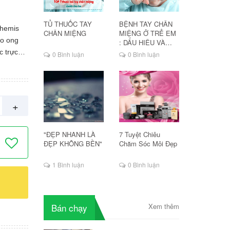
TỦ THUỐC TAY
BỆNH TAY CHÂN
themis
CHÂN MIỆNG
MIỆNG Ở TRẺ EM
o ong
: DẤU HIỆU VÀ
CÁCH ĐIỀU TRỊ
c trực
0 Bình luận
0 Bình luận
 dạng mỡ
tràng bị
ây ra do
ảu sự
+
 tiếp
tiện
"ĐẸP NHANH LÀ
7 Tuyệt Chiêu
ạc sẽ
ĐẸP KHÔNG BỀN"
Chăm Sóc Môi Đẹp
 da ,
g hậu
1 Bình luận
0 Bình luận
i. sau
 tối .
ay cho
ng cụ
Bán chạy
Xem thêm