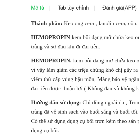
Mô tả
Tab tùy chỉnh
Đánh giá(APP)
Thành phần:
Keo ong cera , lanolin cera, cồn
HEMOPROPIN
kem bôi dạng mỡ chứa keo on
tràng và sự đau khi đi đại tiện.
HEMOPROPIN.
kem bôi dạng mỡ chứa keo on
vì vậy làm giảm các triệu chứng khó chị gây ra 
viêm thứ cấp vùng hậu môn, Màng bảo vệ ngăn c
đại tiện được thuận lợi ( Không đau và không 
Hướng dẫn sử dụng:
Chỉ dùng ngoài da , Tron
tràng đã vệ sinh sạch vào buổi sáng và buổi tối.
Có thể sử dụng dụng cụ bôi trơn kèm theo sản 
dụng cụ bôi.