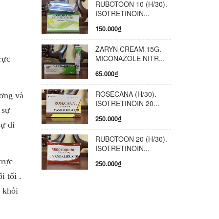
RUBOTOON 10 (H/30).
ISOTRETINOIN...
150.000₫
ZARYN CREAM 15G.
MICONAZOLE NITR...
rực
65.000₫
ROSECANA (H/30).
ương và
ISOTRETINOIN 20...
 sự
250.000₫
ự đi
RUBOTOON 20 (H/30).
ISOTRETINOIN...
trực
250.000₫
i tối .
 khỏi