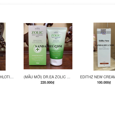
ÀNG
MUA HÀNG
MUA HÀ
EUCERIN PH5 WASHLOTION 400ML. SỮA TẮM DẠNG GEL CHO DA NHẠY CẢM.
(MẪU MỚI) DR.EA ZOLIC BODY CLEANSING MILK 150ML. SỮA TẮM Y KHOA
220.000₫
100.000₫