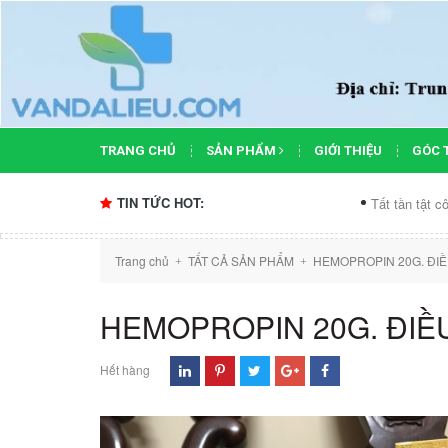
TRANG CHỦ
SẢN PHẨM
GIỚI THIỆU
GÓC 
TIN TỨC HOT:
Tất tần tật công dụng 
Trang chủ
TẤT CẢ SẢN PHẨM
HEMOPROPIN 20G. ĐIỀU
+
+
HEMOPROPIN 20G. ĐIỀU
Hết hàng