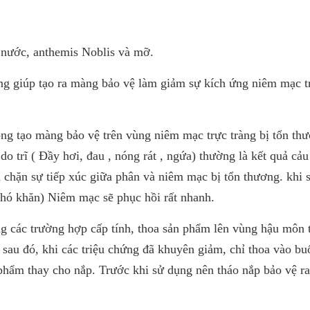
, nước, anthemis Noblis và mỡ.
g giúp tạo ra màng bảo vệ làm giảm sự kích ứng niêm mạc t
g tạo màng bảo vệ trên vùng niêm mạc trực tràng bị tổn th
do trĩ ( Đầy hơi, đau , nóng rát , ngứa) thường là kết quả cảu
hặn sự tiếp xúc giữa phân và niêm mạc bị tổn thương. khi s
khó khăn) Niêm mạc sẽ phục hồi rất nhanh.
g các trường hợp cấp tính, thoa sản phẩm lên vùng hậu môn 
 sau đó, khi các triệu chứng đã khuyên giảm, chỉ thoa vào buổ
phẩm thay cho nắp. Trước khi sử dụng nên tháo nắp bảo vệ ra