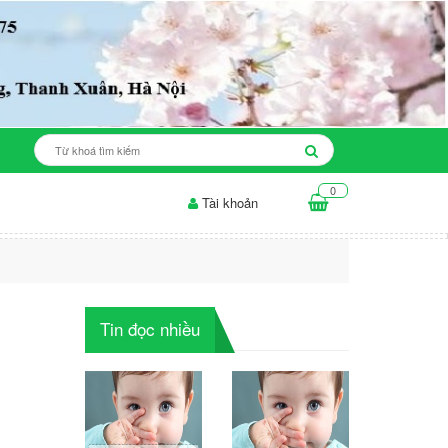
0
Tài khoản
ộ ăn cho da mụn: những điều...
Thời gian để sản phẩm làm trắng da..
Tin đọc nhiều