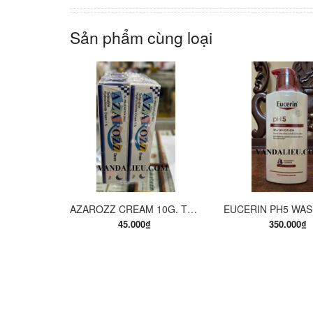
Sản phẩm cùng loại
MUA HÀNG
MUA H
AZAROZZ CREAM 10G. TERBINAFINE 1%. THUỐC TRỊ NẤM DA CHÂN, NẤM DA ĐÙI, NẤM DA THÂN, LANG BEN...
45.000₫
350.000₫