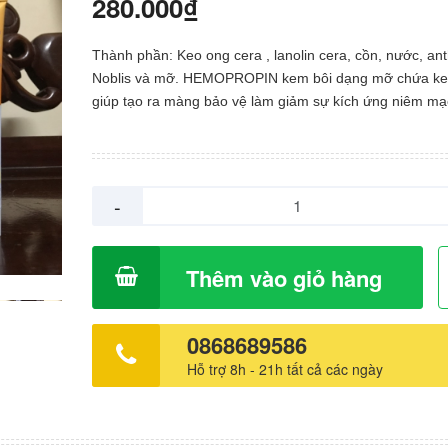
280.000₫
Thành phần: Keo ong cera , lanolin cera, cồn, nước, an
Noblis và mỡ. HEMOPROPIN kem bôi dạng mỡ chứa ke
giúp tạo ra màng bảo vệ làm giảm sự kích ứng niêm mạ
tràng và sự đau khi đi đại tiện. HEMOPROPIN. kem bôi
chứa keo ong tạo màng bảo vệ trên vùng niêm mạc trực 
tổn thương và vì vậy làm giảm các triệu chứng khó chị g
trĩ ( Đầy hơi, đau , nóng rát , ngứa) thường là kết quả c
-
viêm thứ cấp vùng hậu môn, Màng bảo vệ ngăn chặn sự
xúc giữa phân và niêm mạc bị tổn thương. khi sự đi đại 
được thuận lợi ( Không đau và không khó khăn) Niêm m
Thêm vào giỏ hàng
phục hồi rất nhanh. Hướng dẫn sử dụng: Chỉ dùng ngoài
Trong các trường hợp cấp tính, thoa sản phẩm lên vùn
môn trực tràng đã vệ sinh sạch vào buổi sáng và buổi tố
0868689586
đó, khi các triệu chứng đã khuyên giảm, chỉ thoa vào buổi
Hỗ trợ 8h - 21h tất cả các ngày
Có thể sử dụng dụng cụ bôi trơn kèm theo sản phẩm th
nắp. Trước khi sử dụng nên tháo nắp bảo vệ ra khỏi dụ
bôi.