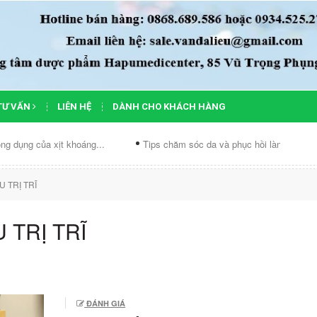
TƯ VẤN
LIÊN HỆ
DÀNH CHO KHÁCH HÀNG
của xịt khoáng...
Tips chăm sóc da và phục hồi làn...
Chế đ
 TRỊ TRĨ
 TRỊ TRĨ
ĐÁNH GIÁ