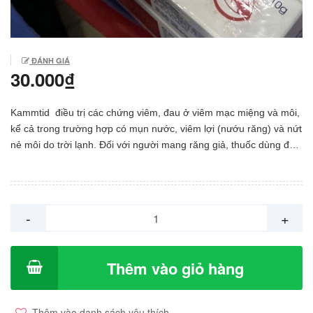
ĐÁNH GIÁ
30.000₫
Kammtid điều trị các chứng viêm, đau ở viêm mạc miệng và môi,
kể cả trong trường hợp có mụn nước, viêm lợi (nướu răng) và nứt
nẻ môi do trời lạnh. Đối với người mang răng giả, thuốc dùng để
bôi vào lợi, vòm miệng và niêm mạc bị kích ứng và mẫn cảm. CHỈ
ĐỊNH Các chứng viêm, đau ở niêm mạc miệng và môi, kể cả
trong trường hợp có mụn nước, viêm lợi (nướu răng) và nứt nẻ
môi do trời lạnh. Đối với người mang răng giả, thuốc dùng để bôi
-
+
vào lợi, vòm miệng và niêm mạc bị kích ứng và mẫn cảm. Ngăn
ngừa các triệu chứng tại chỗ khi mọc răng sữa hoặc răng khôn và
dùng trong phẫu thuật chỉnh răng. LIỀU DÙNG - CÁCH DÙNG
Thêm vào giỏ hàng
Người lớn: Trừ khi có các chỉ dẫn khác, đối với các chứng viêm
lợi: mỗi lần bôi khoảng 1/2cm chiều dài thuốc lấy ra từ ống thuốc,
3 lần mỗi ngày, vào các vùng sưng viêm và đau, lưu ý bôi nhẹ
Thêm vào danh sách yêu thích