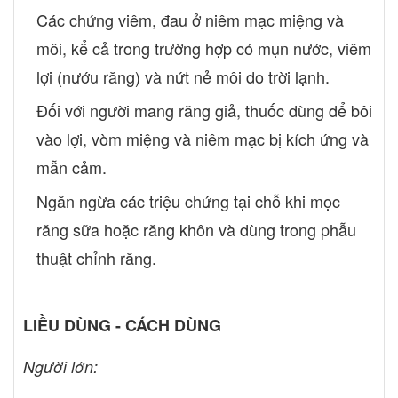
nhất 2 lần. Không nên sử dụng tăm để loại bỏ thức ăn, thay vào
Các chứng viêm, đau ở niêm mạc miệng và
đó chúng ta nên sử dụng chỉ nha khoa. Nên có chế độ ăn uống
đầy đủ chất dinh dưỡng và không hút thuốc.
môi, kể cả trong trường hợp có mụn nước, viêm
lợi (nướu răng) và nứt nẻ môi do trời lạnh.
Đối với người mang răng giả, thuốc dùng để bôi
vào lợi, vòm miệng và niêm mạc bị kích ứng và
mẫn cảm.
Ngăn ngừa các triệu chứng tại chỗ khi mọc
răng sữa hoặc răng khôn và dùng trong phẫu
thuật chỉnh răng.
LIỀU DÙNG - CÁCH DÙNG
Người lớn: