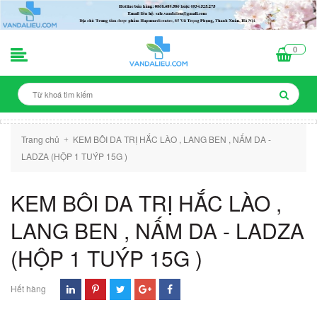
0
Trang chủ
KEM BÔI DA TRỊ HẮC LÀO , LANG BEN , NẤM DA -
+
LADZA (HỘP 1 TUÝP 15G )
KEM BÔI DA TRỊ HẮC LÀO ,
LANG BEN , NẤM DA - LADZA
(HỘP 1 TUÝP 15G )
Hết hàng