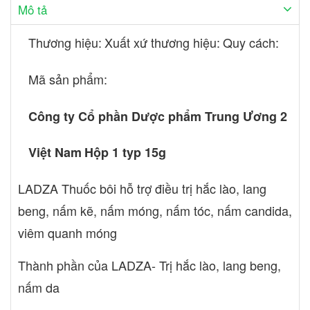
Mô tả
giảm. Chỉ dùng bôi ngoài da. Tránh để thuốc chạm mắt. Nếu có
kích ứng hay nhạy cảm, phải ngưng dùng thuốc và thay bằng liệu
Thương hiệu:
Xuất xứ thương hiệu:
Quy cách:
pháp khác. Sử dụng cho phụ nữ có thai và cho con bú Chưa có
đủ số liệu nghiên cứu trên phụ nữ mang thai trong 3 tháng đầu.
Mã sản phẩm:
Do đó chỉ được dùng khi có chỉ định rõ ràng của bác sĩ. Vẫn
chưa biết liệu thuốc có bài tiết qua sữa không, thận trọng khi
dùng cho người mẹ đang cho con bú. Bảo quản Nơi khô ráo,
Công ty Cổ phần Dược phẩm Trung Ương 2
thoáng mát, tránh ánh sáng trực tiếp, nhiệt dộ dưới 30oC Quy
cách Hộp 1 typ 15g Nhà sản xuất Công ty Cổ phần Dược phẩm
Việt Nam
Hộp 1 typ 15g
Trung Ương 2 Nơi sản xuất Việt Nam
LADZA Thuốc bôi hỗ trợ điều trị hắc lào, lang
beng, nấm kẽ, nấm móng, nấm tóc, nấm candida,
viêm quanh móng
Thành phần của LADZA- Trị hắc lào, lang beng,
nấm da