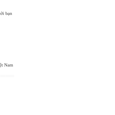
.
với bạn
ệt Nam