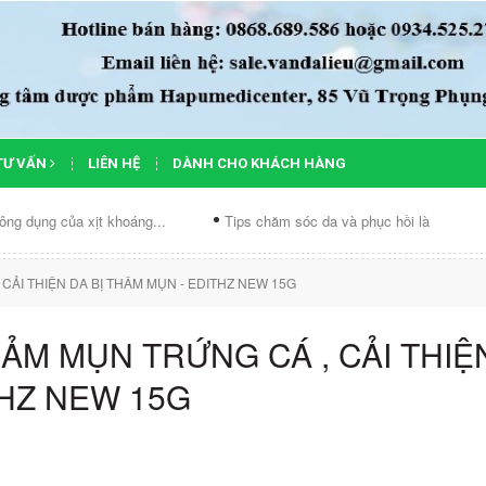
TƯ VẤN
LIÊN HỆ
DÀNH CHO KHÁCH HÀNG
g của xịt khoáng...
Tips chăm sóc da và phục hồi làn...
Chế 
CẢI THIỆN DA BỊ THÂM MỤN - EDITHZ NEW 15G
IẢM MỤN TRỨNG CÁ , CẢI THIỆ
THZ NEW 15G