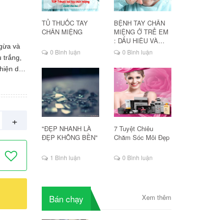
TỦ THUỐC TAY
BỆNH TAY CHÂN
CHÂN MIỆNG
MIỆNG Ở TRẺ EM
: DẤU HIỆU VÀ
gừa và
CÁCH ĐIỀU TRỊ
0 Bình luận
0 Bình luận
 trắng,
thiện da
NH
a
u đen,
+
 bào da
"ĐẸP NHANH LÀ
7 Tuyệt Chiêu
i sáng
ĐẸP KHÔNG BỀN"
Chăm Sóc Môi Đẹp
1 Bình luận
0 Bình luận
g sau khi
ần/tuần
n có thể
n/ngày
Bán chạy
Xem thêm
rực tiếp
i khô