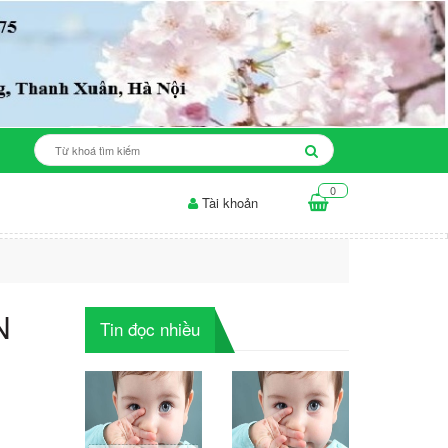
0
Tài khoản
độ ăn cho da mụn: những điều...
Thời gian để sản phẩm làm trắng da
N
Tin đọc nhiều