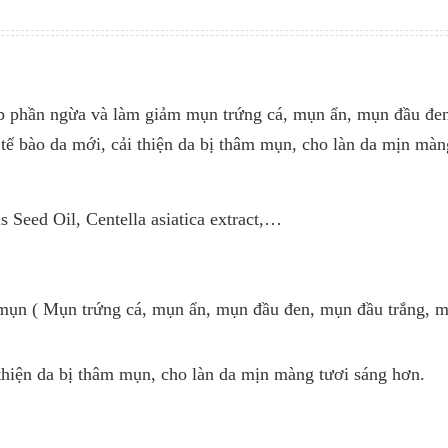
ráo, thoáng mát, tránh ánh nắng trực tiếp DOANH NGH
CHỊU TRÁCH NHIỆM ĐƯA SẢN PHẨM RA THỊ TRƯỜN
ty cổ phần GSV Việt Nam
p phần ngừa và làm giảm mụn trứng cá, mụn ẩn, mụn đầu đe
tế bào da mới, cải thiện da bị thâm mụn, cho làn da mịn màn
eed Oil, Centella asiatica extract,…
mụn ( Mụn trứng cá, mụn ẩn, mụn đầu đen, mụn đầu trắng, 
i thiện da bị thâm mụn, cho làn da mịn màng tươi sáng hơn.