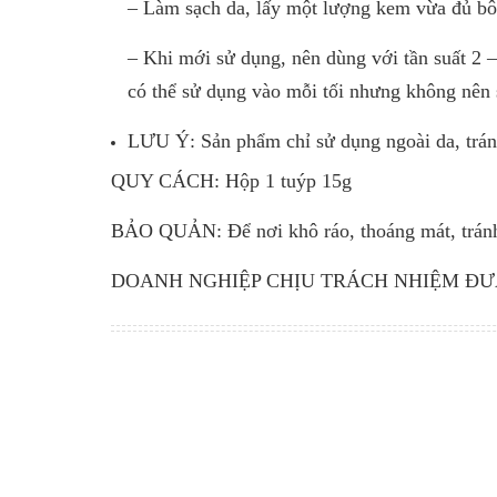
– Làm sạch da, lấy một lượng kem vừa đủ bô
– Khi mới sử dụng, nên dùng với tần suất 2 –
có thể sử dụng vào mỗi tối nhưng không nên 
LƯU Ý: Sản phẩm chỉ sử dụng ngoài da, tránh
QUY CÁCH: Hộp 1 tuýp 15g
BẢO QUẢN: Để nơi khô ráo, thoáng mát, tránh 
DOANH NGHIỆP CHỊU TRÁCH NHIỆM ĐƯA S