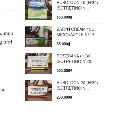
RUBOTOON 10 (H/30).
IỆP
ISOTRETINOIN...
G: Công
150.000₫
ZARYN CREAM 15G.
n, mụn
MICONAZOLE NITR...
g tươi
65.000₫
ROSECANA (H/30).
ISOTRETINOIN 20...
250.000₫
RUBOTOON 20 (H/30).
ISOTRETINOIN...
mụn
250.000₫