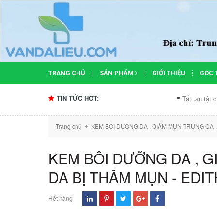
TRANG CHỦ
SẢN PHẨM
GIỚI THIỆU
GÓC 
TIN TỨC HOT:
Tất tần tật công dụn
Trang chủ
KEM BÔI DƯỠNG DA , GIẢM MỤN TRỨNG CÁ , 
+
KEM BÔI DƯỠNG DA , G
DA BỊ THÂM MỤN - EDI
Hết hàng