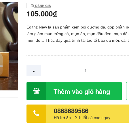
ĐÁNH GIÁ
105.000₫
Edithz New là sản phẩm kem bôi dưỡng da, góp phần n
làm giảm mụn trứng cá, mụn ẩn, mụn đầu đen, mụn đầu
mụn đỏ… Thúc đẩy quả trình tái tạo tế bào da mới, cải 
bị thâm mụn, cho làn da mịn màng tươi sáng hơn. THÀ
PHẦN: Retinol, Simmondsia Chinensis Seed Oil, Centell
asiatica extract,… CÔNG DỤNG: Giúp dưỡng da, góp phần
ngừa và làm giảm mụn ( Mụn trứng cá, mụn ẩn, mụn đầ
-
mụn đầu trắng, mụn đỏ…) Thúc đẩy quả trình tái tạo tế
mới, cải thiện da bị thâm mụn, cho làn da mịn màng tươ
hơn. Hướng dẫn sử dụng: – Làm sạch da, lấy một lượng kem
Thêm vào giỏ hàng
vừa đủ bôi mỏng lên vùng da bị mụn. Đóng chặt nắp ốn
dùng. – Khi mới sử dụng, nên dùng với tần suất 2 – 3 l
để da mặt làm quen. Sau khi làn da đã thích ứng với bạ
0868689586
sử dụng vào mỗi tối nhưng không nên sử dụng quá 2 lầ
Hỗ trợ 8h - 21h tất cả các ngày
LƯU Ý: Sản phẩm chỉ sử dụng ngoài da, tránh tiếp xúc t
vào mắt. QUY CÁCH: Hộp 1 tuýp 15g BẢO QUẢN: Để nơ