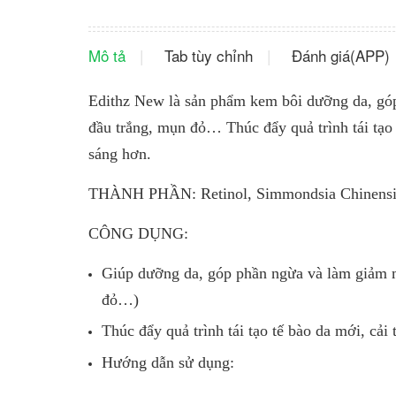
Mô tả
Tab tùy chỉnh
Đánh giá(APP)
Edithz New là sản phẩm kem bôi dưỡng da, gó
đầu trắng, mụn đỏ… Thúc đẩy quả trình tái tạo 
sáng hơn.
THÀNH PHẦN: Retinol, Simmondsia Chinensis S
CÔNG DỤNG:
Giúp dưỡng da, góp phần ngừa và làm giảm 
đỏ…)
Thúc đẩy quả trình tái tạo tế bào da mới, cả
Hướng dẫn sử dụng: