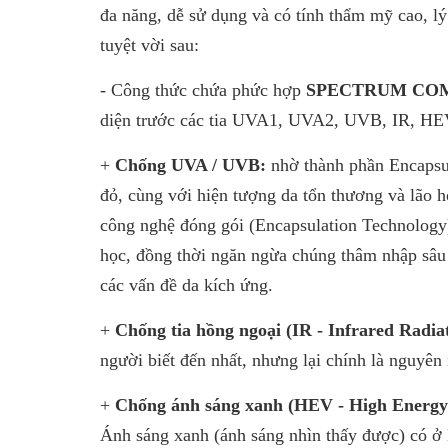
đa năng, dễ sử dụng và có tính thẩm mỹ cao, l
tuyệt vời sau:
- Công thức chứa phức hợp
SPECTRUM CO
diện trước các tia UVA1, UVA2, UVB, IR, HEV
+
Chống UVA / UVB:
nhờ thành phần Encapsu
đỏ, cùng với hiện tượng da tổn thương và lão 
công nghệ đóng gói (Encapsulation Technology)
học, đồng thời ngăn ngừa chúng thâm nhập sâu 
các vấn đề da kích ứng.
+
Chống tia hồng ngoại (IR - Infrared Radia
người biết đến nhất, nhưng lại chính là nguyên
+
Chống ánh sáng xanh (HEV - High Energy 
Ánh sáng xanh (ánh sáng nhìn thấy được) có ở