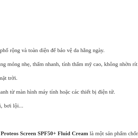
Acid & Silicon Complex: dưỡng ẩm, làm mịn mượt da tức 
hiệu ứng "cà phẳng" giúp lấp đầy các nếp nhăn nông v
nhăn li ti. Đặc biệt, phức hợp này được chứng minh có 
năng kích thích sự tăng sinh của keratinocytes lên đến
63% (trong điều kiện thử nghiệm in vitro), do đó giúp hỗ
trình tái tạo da từ lớp hạ bì và phục hồi chức năng hàng
vệ da. - Kết cấu dạng kem lỏng cream-to-powder siêu m
phổ rộng và toàn diện để bảo vệ da hằng ngày.
nhanh chóng thẩm thấu vào da sau khi thoa, để lại cảm 
mềm mại, mượt mà và mỏng nhẹ "tựa như không" trên d
g mỏng nhẹ, thấm nhanh, tính thẩm mỹ cao, không nhờn rít
tưởng dành cho mọi độ tuổi, mọi loại da, giúp chăm sóc
trong mọi điều kiện từ ngoài trời cho đến trong nhà, đặc 
ặt trời.
khi tham gia luyện tập thể thao. Độ an toàn: - Không làm
lỗ chân lông, không sinh nhân mụn. - Độ dung nạp vào 
anh từ màn hình máy tính hoặc các thiết bị điện tử.
tốt. - Đã thông qua kiểm nghiệm da liễu. Hướng dẫn sử 
Sử dụng mỗi ngày vào buổi sáng, ở bước cuối cùng của
 bơi lội...
trình chăm sóc da. - Thoa lượng kem chống nắng vừa đ
mặt, cổ và đường viền cổ áo. - Massage nhẹ nhàng kết
cho đến khi kem thẩm thấu hết vào da. Mách nhỏ: - Nên 
sau mỗi 2-3 tiếng tiếp xúc liên tục với ánh nắng mặt trời
 Proteos Screen SPF50+ Fluid Cream
là một sản phẩm chố
sử dụng kem chống nắng kể cả khi ngồi trong nhà / làm