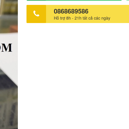
"vô hình" trên da. Loại da phù hợp: - Sản phẩm phù hợ
mọi loại da. Giải pháp cho tình trạng da: - Những ai đa
0868689586
một giải pháp chống nắng phổ rộng và toàn diện để bảo
Hỗ trợ 8h - 21h tất cả các ngày
hằng ngày. - Những ai mong muốn một sản phẩm chốn
mỏng nhẹ, thấm nhanh, tính thẩm mỹ cao, không nhờn rí
Da thường xuyên phải tiếp xúc với ánh nắng mặt trời. -
thường xuyên phải tiếp xúc với ánh sáng xanh từ màn 
tính hoặc các thiết bị điện tử. - Khi tham gia các hoạt đ
thao ngoài trời, bơi lội... Hiệu quả nổi bật: Kem Chống
Nắng MartiDerm The Originals Proteos Screen SPF50+ 
Cream là một sản phẩm chống nắng đa năng, dễ sử dụ
tính thẩm mỹ cao, lý tưởng dành cho mọi loại da khi sử
hằng ngày nhờ các ưu điểm tuyệt vời sau: - Công thức 
phức hợp SPECTRUM COMPLEX cung cấp khả năng bả
phổ rộng và toàn diện trước các tia UVA1, UVA2, UVB, I
ngăn ngừa và làm giảm các dấu hiệu lão hoá sớm: + C
UVA / UVB: nhờ thành phần Encapsulated Sunscreens. 
UVB có khả năng gây cháy nắng và ban đỏ, cùng với hi
da tổn thương và lão hoá sớm. Encapsulated Sunscreen
các bộ lọc UV được ứng dụng công nghệ đóng gói