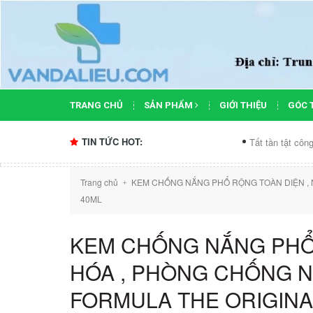
TRANG CHỦ
SẢN PHẨM
GIỚI THIỆU
GÓC 
TIN TỨC HOT:
Tất tần tật công dụng của xịt khoá
Trang chủ
KEM CHỐNG NẮNG PHỔ RỘNG TOÀN DIỆN , 
+
40ML
KEM CHỐNG NẮNG PHỔ 
HÓA , PHÒNG CHỐNG N
FORMULA THE ORIGINA