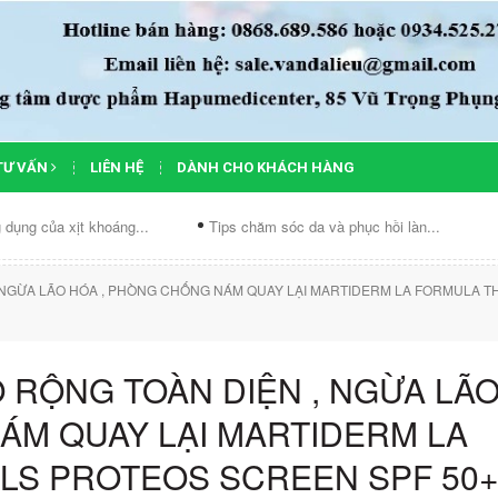
TƯ VẤN
LIÊN HỆ
DÀNH CHO KHÁCH HÀNG
ng...
Tips chăm sóc da và phục hồi làn...
Chế độ ăn cho da
NGỪA LÃO HÓA , PHÒNG CHỐNG NÁM QUAY LẠI MARTIDERM LA FORMULA TH
RỘNG TOÀN DIỆN , NGỪA LÃ
ÁM QUAY LẠI MARTIDERM LA
LS PROTEOS SCREEN SPF 50