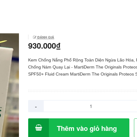
ĐÁNH GIÁ
930.000₫
Kem Chống Nắng Phổ Rộng Toàn Diện Ngừa Lão Hóa,
Chống Nám Quay Lại - MartiDerm The Originals Proteo
SPF50+ Fluid Cream MartiDerm The Originals Proteos 
SPF50+ Fluid Cream là kem chống nắng dạng lỏng dễ 
thụ với chỉ số SPF 50+ giúp ngăn ngừa và sửa chữa cá
hiệu lão hoá da sớm. Sản phẩm cung cấp màng lọc ch
phổ rộng chống lại các tia UVA, UVB, IR (hồng ngoại), 
-
sáng xanh). Sự kết hợp của Proteoglycans, phức hợp 
Complex, phức hợp Hyaluronic Acid & Silicon Complex g
cho làn da trẻ trung, tươi tắn và đều màu. Kết cấu dạng
Thêm vào giỏ hàng
to-powder độc đáo mang lại cảm giác mượt mà, mỏng n