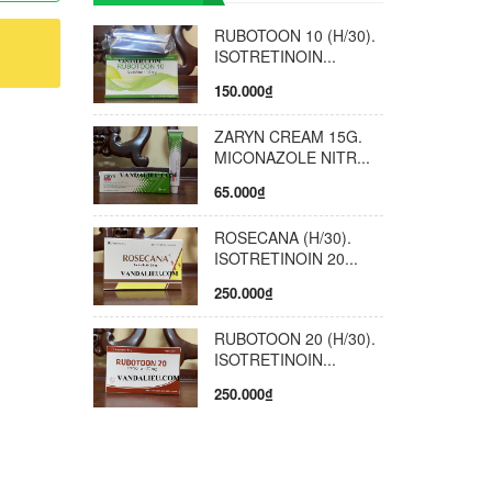
p cho
ng cần
RUBOTOON 10 (H/30).
 vệ da
ISOTRETINOIN...
g nắng
150.000₫
t da. -
 Da
ZARYN CREAM 15G.
hình máy
MICONAZOLE NITR...
ộng thể
65.000₫
Fluid
ROSECANA (H/30).
ng và có
ISOTRETINOIN 20...
 dụng
250.000₫
chứa
o vệ da
RUBOTOON 20 (H/30).
R, HEV;
ISOTRETINOIN...
hống
250.000₫
UVA /
ện tượng
s là