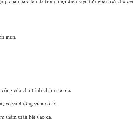
iúp chăm sóc làn da trong mọi điều kiện từ ngoài trời cho đế
hân mụn.
 cùng của chu trình chăm sóc da.
t, cổ và đường viền cổ áo.
m thẩm thấu hết vào da.