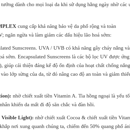
ý tưởng dành cho mọi loại da khi sử dụng hằng ngày nhờ các
phòng có tiếp xúc với màn hình máy tính trong thời gian 
Thành phần chính: - Phức hợp Spectrum Complex: bao
gồm màng lọc chống nắng Encapsulated Sunscreens, ch
tiền Vitamin A, chiết xuất Cocoa giúp bảo vệ da toàn diệ
MPLEX
cung cấp khả năng bảo vệ da phổ rộng và toàn
tia UVA1, UVA2, UVB, IR, HEV. - Proteoglycans: dưỡng
; ngăn ngừa và làm giảm các dấu hiệu lão hoá sớm:
làm săn chắc da. - Hyaluronic Acid & Silicon Complex: 
ẩm, làm phẳng, mịn mượt và săn chắc da. Bảng thành 
lated Sunscreens. UVA / UVB có khả năng gây cháy nắng và
đủ: Aqua (Water), Butylene Glycol, Propylene Glycol, Eth
hoá sớm. Encapsulated Sunscreens là các bộ lọc UV được ứng
Methoxycinnamate, Polymethyl Methacrylate, PEG-8, Et
Salicylate, Homosalate, Butyl Methoxydibenzoylmethane
, giúp cải thiện đáng kể độ ổn định của hoạt chất chống nắn
Caprylyl Methicone, Dimethicone, Bis-Ethylhexylophenol
vào lớp sừng của da, từ đó nâng cao độ an toàn và giảm thi
Methoxyphenyl Triazine, Sodium Potassium Aluminum Sil
Silica, Ethylhexyl Triazone, Titanium Dioxide, Glycine So
(Soybean) Oil, Theobroma Cocoa Seed Extract, Citric Ac
tion):
nhờ chiết xuất tiền Vitamin A. Tia hồng ngoại là yếu tố 
Hyaluronic Acid, Silanetriol, Ascorbyl Palmitate, Sodium 
 nhân khiến da mất đi độ săn chắc và đàn hồi.
Beta-Silosterol, Phytic Acid, Ascorbic Acid, Beta-Caroten
Daucus Carota Sativa (Carrot) Root Extract, CI 77891 (
Visible Light):
nhờ chiết xuất Cocoa & chiết xuất tiền Vita
Dioxide), Acrylates / C10-30 Alkyl Acrylate Crosspolymer
Carbomer, Hydrogenated Phosphatidylcholine, Lysolecit
 khắp nơi xung quanh chúng ta, chiếm đến 50% quang phổ án