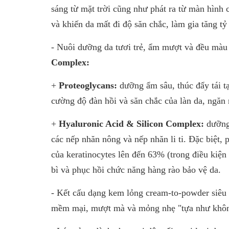
sáng từ mặt trời cũng như phát ra từ màn hình 
và khiến da mất đi độ săn chắc, làm gia tăng t
- Nuôi dưỡng da tươi trẻ, ẩm mượt và đều màu
Complex:
+
Proteoglycans:
dưỡng ẩm sâu, thúc đẩy tái tạ
cường độ đàn hồi và săn chắc của làn da, ngăn 
+
Hyaluronic Acid & Silicon Complex:
dưỡng
các nếp nhăn nông và nếp nhăn li ti. Đặc biệt,
của keratinocytes lên đến 63% (trong điều kiện t
bì và phục hồi chức năng hàng rào bảo vệ da.
- Kết cấu dạng kem lỏng cream-to-powder siêu 
mềm mại, mượt mà và mỏng nhẹ "tựa như không