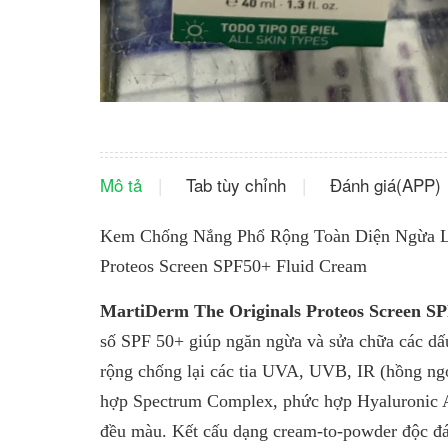
Mô tả
Tab tùy chỉnh
Đánh giá(APP)
Kem Chống Nắng Phổ Rộng Toàn Diện Ngừa Lã
Proteos Screen SPF50+ Fluid Cream
MartiDerm The Originals Proteos Screen S
số SPF 50+ giúp ngăn ngừa và sửa chữa các dấ
rộng chống lại các tia UVA, UVB, IR (hồng ng
hợp Spectrum Complex, phức hợp Hyaluronic Aci
đều màu. Kết cấu dạng cream-to-powder độc đá