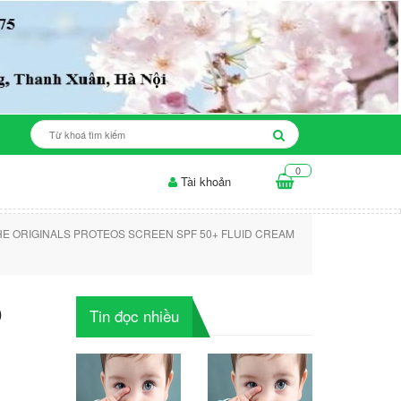
0
Tài khoản
 mụn: những điều...
Thời gian để sản phẩm làm trắng da...
C
E ORIGINALS PROTEOS SCREEN SPF 50+ FLUID CREAM
O
Tin đọc nhiều
+