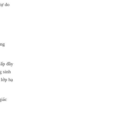
 Xanthan
tự do
ium
t xứ: Tây
hể khác
ăng
lấp đầy
g sinh
 lớp hạ
giác