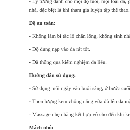
- Lý tưởng dành cho mọi độ tuổi, mọi loại da, g
nhà, đặc biệt là khi tham gia luyện tập thể thao.
Độ an toàn:
- Không làm bí tắc lỗ chân lông, không sinh n
- Độ dung nạp vào da rất tốt.
- Đã thông qua kiểm nghiệm da liễu.
Hướng dẫn sử dụng:
- Sử dụng mỗi ngày vào buổi sáng, ở bước cuối
- Thoa lượng kem chống nắng vừa đủ lên da mặ
- Massage nhẹ nhàng kết hợp vỗ cho đến khi ke
Mách nhỏ: