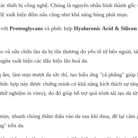
Disodium EDTA, Ethylhexylglycerin, Sodium Hydroxide,
các thiết bị công nghệ. Chúng là nguyên nhân hình thành gốc 
Gum, BHT, Squalene, Perfume (Fragrance) ,
ỷ lệ xuất hiện đốm nâu cũng như khả năng bùng phát mụn.
Phenoxyethanol,Sodium Benzoate, Sorbic Acid, Potass
Sorbate. Dung tích: 40ml (full size), 2ml (mini size) Xuấ
 với
Proteoglycans
và phức hợp
Hyaluronic Acid & Silicon
Ban Nha Thương hiệu: MartiDerm Lưu ý: Tác dụng có t
nhau tuỳ cơ địa của người dùng.
o và sửa chữa làn da bị tổn thương do yếu tố từ bên ngoài, t
ngừa xuất hiện các dấu hiệu lão hoá da.
 ẩm, làm mịn mượt da tức thì, tạo hiệu ứng "cà phẳng" giúp 
 phức hợp này được chứng minh có khả năng kích thích sự tăn
hử nghiệm in vitro), do đó giúp hỗ trợ quá trình tái tạo da từ
mịn, nhanh chóng thẩm thấu vào da sau khi thoa, để lại cảm 
" trên da.