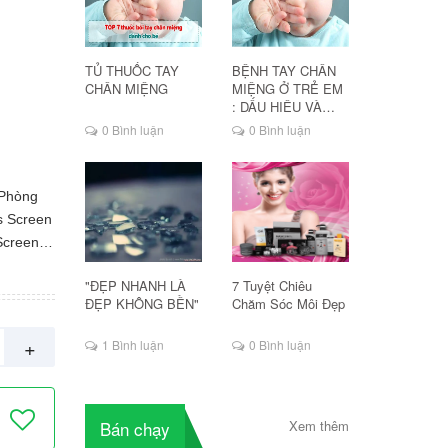
TỦ THUỐC TAY
BỆNH TAY CHÂN
CHÂN MIỆNG
MIỆNG Ở TRẺ EM
: DẤU HIỆU VÀ
CÁCH ĐIỀU TRỊ
0 Bình luận
0 Bình luận
 Phòng
s Screen
Screen
hấp
"ĐẸP NHANH LÀ
7 Tuyệt Chiêu
c dấu
ĐẸP KHÔNG BỀN"
Chăm Sóc Môi Đẹp
ống nắng
HEV (ánh
+
1 Bình luận
0 Bình luận
Spectrum
iúp giữ
 cream-
Bán chạy
Xem thêm
hẹ tựa