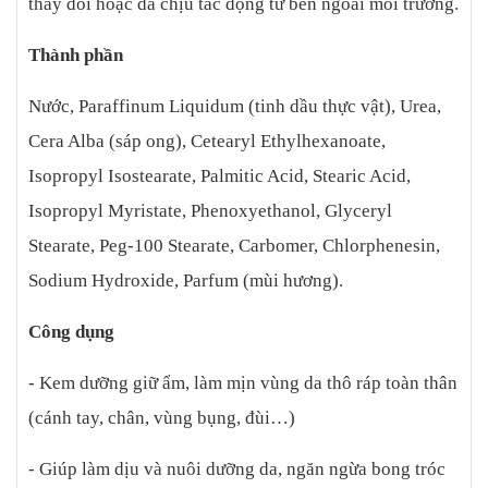
thay đổi hoặc da chịu tác động từ bên ngoài môi trường.
Thành phần
Nước, Paraffinum Liquidum (tinh dầu thực vật), Urea,
Cera Alba (sáp ong), Cetearyl Ethylhexanoate,
Isopropyl Isostearate, Palmitic Acid, Stearic Acid,
Isopropyl Myristate, Phenoxyethanol, Glyceryl
Stearate, Peg-100 Stearate, Carbomer, Chlorphenesin,
Sodium Hydroxide, Parfum (mùi hương).
Công dụng
- Kem dưỡng giữ ẩm, làm mịn vùng da thô ráp toàn thân
(cánh tay, chân, vùng bụng, đùi…)
- Giúp làm dịu và nuôi dưỡng da, ngăn ngừa bong tróc