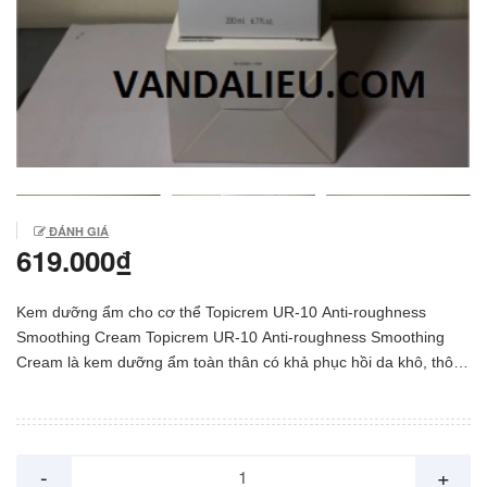
ĐÁNH GIÁ
619.000₫
Kem dưỡng ẩm cho cơ thể Topicrem UR-10 Anti-roughness
Smoothing Cream Topicrem UR-10 Anti-roughness Smoothing
Cream là kem dưỡng ẩm toàn thân có khả phục hồi da khô, thô
ráp sần sùi do tổn thương, mất nước đồng thời nuôi dưỡng da
mềm mại, săn mịn mỗi ngày. Thương hiệu dược mỹ phẩm
Topicrem số 1 tại Pháp có rất nhiều sản phẩm để các chị em lựa
chọn và tin dùng. Topicrem nghiên cứu và cho ra đời các sản
-
+