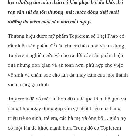
kem dưỡng ẩm toàn thân có khả phục hồi da khô, thô
Myristate, Phenoxyethanol, Glyceryl Stearate, Peg-100 Stearate,
Carbomer, Chlorphenesin, Sodium Hydroxide, Parfum (mùi
ráp sần sùi do tổn thương, mất nước đồng thời nuôi
hương). Công dụng - Kem dưỡng giữ ẩm, làm mịn vùng da thô
dưỡng da mềm mại, săn mịn mỗi ngày.
ráp toàn thân (cánh tay, chân, vùng bụng, đùi…) - Giúp làm dịu
và nuôi dưỡng da, ngăn ngừa bong tróc da và cảm giác căng da -
Thương hiệu dược mỹ phẩm Topicrem số 1 tại Pháp có
Dễ sử dụng, không gây nhờn rít, thấm nhanh vào da và mùi
rất nhiều sản phẩm để các chị em lựa chọn và tin dùng.
hương dễ chịu. - Sản phẩm đã được kiểm nghiệm da liễu, không
chứa paraben, đặc biệt chuyên dùng cho da khô Cách dùng Thoa
Topicrem nghiên cứu và cho ra đời các sản phẩm hiệu
lên những vùng da thô ráp trên cơ thể (cánh tay, khuỷu tay, chân,
quả nhưng đơn giản và an toàn hơn, phù hợp cho việc
gót chân). Chú ý: Không dùng cho da mặt, vết thương hở hoặc
trẻ em dưới 3 tuổi. Đóng gói: Tuýp 200ml Nhà sản xuất: Topicrem,
vệ sinh và chăm sóc cho làn da nhạy cảm của mọi thành
Pháp Xuất xứ: Pháp Lưu ý: Tác dụng có thể khác nhau tuỳ cơ địa
viên trong gia đình.
của người dùng.
Topicrem đã có mặt tại hơn 40 quốc gia trên thế giới và
đang từng ngày đóng góp vào sự phát triển của hàng
triệu trẻ sơ sinh, trẻ em, các bà mẹ và ông bố… giúp họ
có một làn da khỏe mạnh hơn. Trong đó có Topicrem