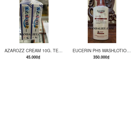
AZAROZZ CREAM 10G. TERBINAFINE 1%. THUỐC TRỊ NẤM DA CHÂN, NẤM DA ĐÙI, NẤM DA THÂN, LANG BEN...
EUCERIN PH5 WASHLOTION 400ML. SỮA TẮM DẠNG GEL CHO DA NHẠY CẢM.
45.000₫
350.000₫