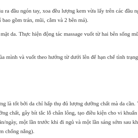
 ra đầu ngón tay, xoa đều lượng kem vừa lấy trên các đầu n
rí bao gồm trán, mũi, cằm và 2 bên má).
 mặt da. Thực hiện động tác massage vuốt từ hai bên sống mũ
 mình và vuốt theo hướng từ dưới lên để hạn chế tình trạng
g là tốt bởi da chỉ hấp thụ đủ lượng dưỡng chất mà da cần. 
ỡng chất, gây bít tắc lỗ chân lông, tạo điều kiện cho vi khuẩn
lần/ngày, một lần trước khi đi ngủ và một lần sáng sớm sau kh
em chống nắng).