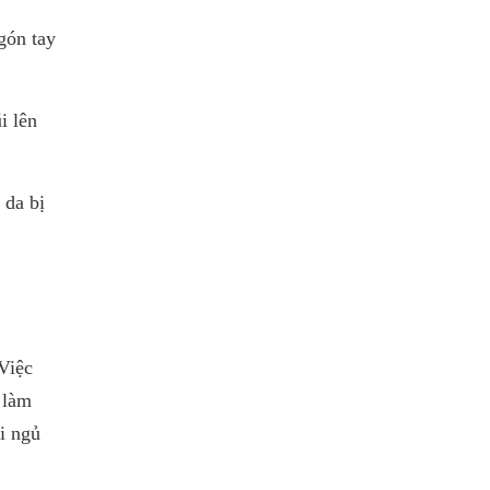
gón tay
i lên
 da bị
Việc
 làm
i ngủ