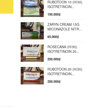
RUBOTOON 10 (H/30).
ống mũi
ISOTRETINOIN...
 cổ của
150.000₫
ạng da bị
ng bao
ZARYN CREAM 15G.
 hấp thụ
MICONAZOLE NITR...
ẫn đến
65.000₫
g, tạo
í. Bạn
ROSECANA (H/30).
n sáng
ISOTRETINOIN 20...
i thoa
250.000₫
 dụng:
 Việt
RUBOTOON 20 (H/30).
ISOTRETINOIN...
250.000₫