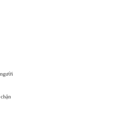
 người
 chặn