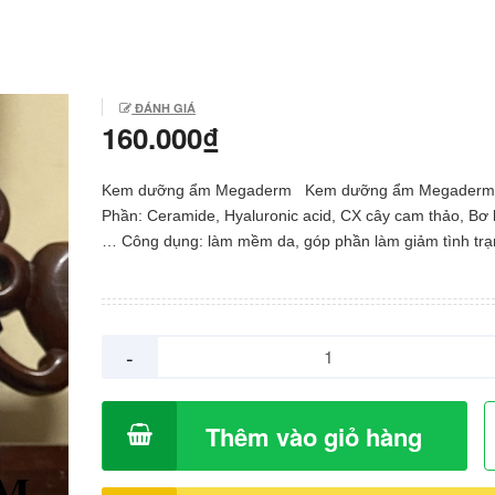
ĐÁNH GIÁ
160.000₫
Kem dưỡng ẩm Megaderm Kem dưỡng ẩm Megaderm
Phần: Ceramide, Hyaluronic acid, CX cây cam thảo, Bơ
… Công dụng: làm mềm da, góp phần làm giảm tình trạ
ngứa, mẩn đỏ,… Dùng được cho trẻ sơ sinh và người lớ
hấp thụ một cách tốt nhất bạn nên thoa khi da mặt còn 
này kem dưỡng giúp da khóa ẩm, ngăn chặn sự mất nư
Đừng để làn da khô cong rồi mới thoa kem dưỡng ẩm b
-
Các bước thoa kem dưỡng ẩm Megaderm sau đây sẽ là
học nhất dành cho bạn: Bước 1: Vệ sinh da mặt và tay s
Bước 2: Lấy một lượng kem dưỡng bằng hạt đậu ra đầ
Thêm vào giỏ hàng
tay, xoa đều lượng kem vừa lấy trên các đầu ngón tay tr
thoa lên da (hoặc chấm đủ trên 5 vị trí bao gồm trán, m
và 2 bên má). Bước 3: Bắt đầu vỗ nhẹ và tán đều kem t