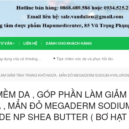
TƯ VẤN
LIÊN HỆ
DÀNH CHO KHÁCH HÀNG
 xịt khoáng...
Tips chăm sóc da và phục hồi làn...
Chế độ ă
LÀM GIẢM TÌNH TRẠNG KHÔ NGỨA , MẨN ĐỎ MEGADERM SODIUM HYALURONA
MỀM DA , GÓP PHẦN LÀM GIẢM
A , MẨN ĐỎ MEGADERM SODIU
E NP SHEA BUTTER ( BƠ HẠT