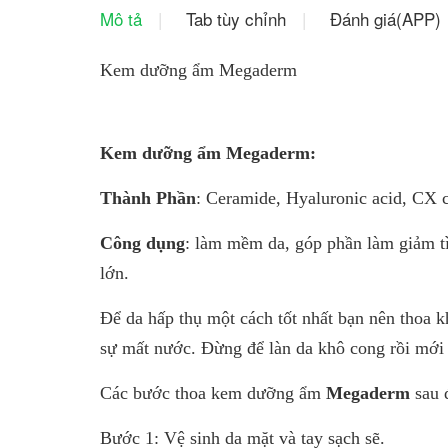
Mô tả
Tab tùy chỉnh
Đánh giá(APP)
Kem dưỡng ẩm Megaderm
Kem dưỡng ẩm Megaderm:
Thành Phần
: Ceramide, Hyaluronic acid, CX
Công dụng
: làm mềm da, góp phần làm giảm t
lớn.
Để da hấp thụ một cách tốt nhất bạn nên thoa 
sự mất nước. Đừng để làn da khô cong rồi mớ
Các bước thoa kem dưỡng ẩm
Megaderm
sau 
Bước 1: Vệ sinh da mặt và tay sạch sẽ.