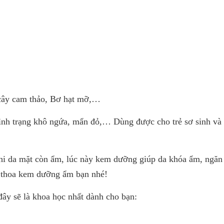
 cây cam thảo, Bơ hạt mỡ,…
ình trạng khô ngứa, mẩn đỏ,… Dùng được cho trẻ sơ sinh và
khi da mặt còn ẩm, lúc này kem dưỡng giúp da khóa ẩm, ngăn
i thoa kem dưỡng ẩm bạn nhé!
đây sẽ là khoa học nhất dành cho bạn: