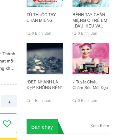
TỦ THUỐC TAY
BỆNH TAY CHÂN
CHÂN MIỆNG
MIỆNG Ở TRẺ EM
: DẤU HIỆU VÀ
CÁCH ĐIỀU TRỊ
0 Bình luận
0 Bình luận
: Thành
 hạt mỡ,
ng khô
n. Để da
"ĐẸP NHANH LÀ
7 Tuyệt Chiêu
ẩm, lúc
ĐẸP KHÔNG BỀN"
Chăm Sóc Môi Đẹp
ớc.
ạn nhé!
+
1 Bình luận
0 Bình luận
 khoa
ạch sẽ.
u ngón
Bán chạy
Xem thêm
ước khi
ũi, cằm
rên bề