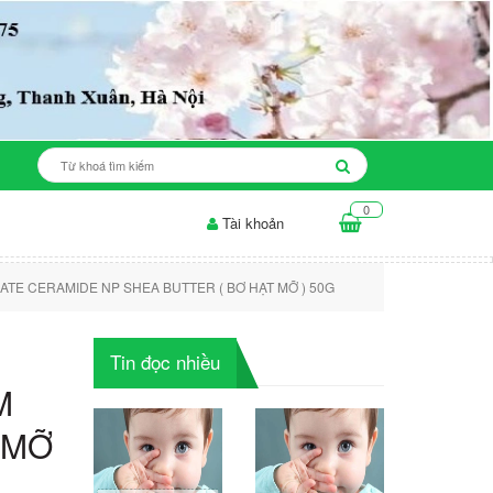
0
Tài khoản
n cho da mụn: những điều...
Thời gian để sản phẩm làm trắng da...
TE CERAMIDE NP SHEA BUTTER ( BƠ HẠT MỠ ) 50G
Tin đọc nhiều
M
 MỠ