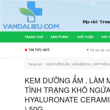
TRANG CHỦ
SẢN PHẨM
GIỚI THIỆU
GÓC 
TIN TỨC HOT:
Tất tần tật công dụng của
Trang chủ
KEM DƯỠNG ẨM , LÀM MỀM DA , GÓP PHẦN 
+
KEM DƯỠNG ẨM , LÀM 
TÌNH TRẠNG KHÔ NGỨ
HYALURONATE CERAMID
) 50G