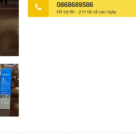
0868689586
mặt da. Thực hiện động tác massage vuốt từ hai bên s
Hỗ trợ 8h - 21h tất cả các ngày
lên đuôi mắt. Bước 4: Đừng quên thoa kem vào vùng da
mình và vuốt theo hướng từ dưới lên để hạn chế tình tr
chảy xệ. Nên thoa kem dưỡng ẩm mấy lần 1 ngày? Đừ
giờ nghĩ rằng cứ thoa nhiều kem dưỡng là tốt bởi da chỉ
đủ lượng dưỡng chất mà da cần. Việc thoa quá nhiều d
tình trạng da bị thừa dưỡng chất, gây bít tắc lỗ chân lôn
điều kiện cho vi khuẩn làm hại da đồng thời gây lãng ph
nên thoa 2 lần/ngày, một lần trước khi đi ngủ và một lầ
sớm sau khi ngủ dậy (thoa sau khi làm sạch và trước kh
kem chống nắng). Đóng gói: Hộp 1 tuýp 50gam Hạn sử
36 tháng Sản xuất: Công ty cổ phần dược mỹ phẩm CVI,
Nam