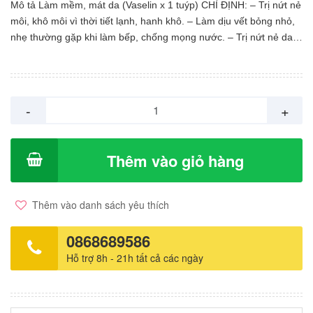
Mô tả Làm mềm, mát da (Vaselin x 1 tuýp) CHỈ ĐỊNH: – Trị nứt nẻ
môi, khô môi vì thời tiết lạnh, hanh khô. – Làm dịu vết bỏng nhỏ,
nhẹ thường gặp khi làm bếp, chống mọng nước. – Trị nứt nẻ da
tay, gót chân, khô da, làm mềm da. THÀNH PHẦN: Vaseline 10 g
DẠNG BÀO CHẾ: Thuốc mỡ LIỀU DÙNG – CÁCH DÙNG: – Dùng
bông gạc chấm vaseline hoặc dùng tay thoa mỏng đều lên da. –
Ngày 3 lần hoặc hơn. THẬN TRỌNG: Nếu có bất kỳ vết thương
-
+
hở ngoài da, các vết lở loét, nhiễm trùng. HẠN DÙNG: 36 tháng
kể từ ngày sản xuất. BẢO QUẢN: Nơi khô mát.
Thêm vào giỏ hàng
Thêm vào danh sách yêu thích
0868689586
Hỗ trợ 8h - 21h tất cả các ngày