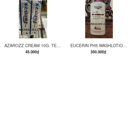
AZAROZZ CREAM 10G. TERBINAFINE 1%. THUỐC TRỊ NẤM DA CHÂN, NẤM DA ĐÙI, NẤM DA THÂN, LANG BEN...
EUCERIN PH5 WASHLOTION 400ML. SỮA TẮM DẠNG GEL CHO DA NHẠY CẢM.
45.000₫
350.000₫