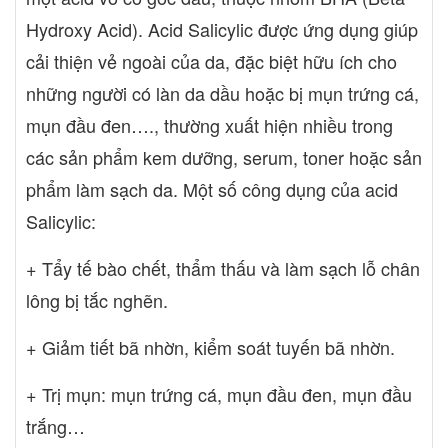
ngừa hình thành sẹo sau mụn. Đối tượng sử dụng: - Dành cho
Hydroxy Acid). Acid Salicylic được ứng dụng giúp
mọi loại da. - Đặc biệt dành cho làn da đang gặp vấn đề về mụn
cải thiện vẻ ngoài của da, đặc biệt hữu ích cho
sưng, viêm, mụn đầu đen, mụn trứng cá… Hướng dẫn sử dụng: -
Vê sinh sạch vùng mụn. - Lấy một lượng kem vừa đủ, thoa lên
những người có làn da dầu hoặc bị mụn trứng cá,
vùng mụn hoặc chấm mụn qua đêm, không bôi diện rộng. - Sử
mụn đầu đen…., thường xuất hiện nhiều trong
dụng 2 lần/ngày, vào buổi sáng và tối, tránh để sản phẩm tiếp xúc
các sản phẩm kem dưỡng, serum, toner hoặc sản
với vùng mắt. - Nếu có kích ứng giảm xuống 1 lần/ngày hoặc tạm
ngừng. VỀ THƯƠNG HIỆU DECUMAR PROMAX Decumar
phẩm làm sạch da. Một số công dụng của acid
Promax là dòng sản phẩm nâng cấp của thương hiệu Decumar,
Salicylic:
từ mỹ phẩm chuyển mình trở thành dược mỹ phẩm giảm mụn và
mang đến giải pháp chăm sóc làn da mụn hàng đầu cho giới trẻ
+ Tẩy tế bào chết, thẩm thấu và làm sạch lỗ chân
Việt.
lông bị tắc nghẽn.
+ Giảm tiết bã nhờn, kiểm soát tuyến bã nhờn.
+ Trị mụn: mụn trứng cá, mụn đầu đen, mụn đầu
trắng…