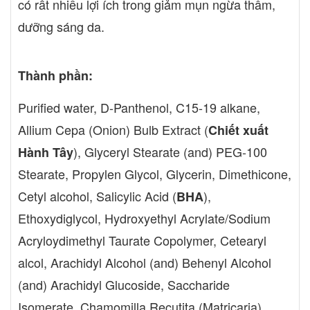
có rất nhiều lợi ích trong giảm mụn ngừa thâm,
dưỡng sáng da.
Thành phần:
Purified water, D-Panthenol, C15-19 alkane,
Allium Cepa (Onion) Bulb Extract (
Chiết xuất
), Glyceryl Stearate (and) PEG-100
Hành Tây
Stearate, Propylen Glycol, Glycerin, Dimethicone,
Cetyl alcohol, Salicylic Acid (
),
BHA
Ethoxydiglycol, Hydroxyethyl Acrylate/Sodium
Acryloydimethyl Taurate Copolymer, Cetearyl
alcol, Arachidyl Alcohol (and) Behenyl Alcohol
(and) Arachidyl Glucoside, Saccharide
Isomerate, Chamomilla Recutita (Matricaria)