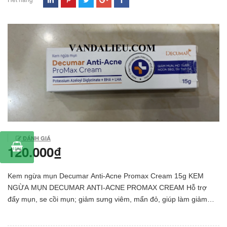
ĐÁNH GIÁ
120.000₫
Kem ngừa mụn Decumar Anti-Acne Promax Cream 15g KEM
NGỪA MỤN DECUMAR ANTI-ACNE PROMAX CREAM Hỗ trợ
đẩy mụn, se cồi mụn; giảm sưng viêm, mẩn đỏ, giúp làm giảm
mụn nhanh chóng, hiệu quả. Cung cấp độ ẩm cho da, se khít lỗ
chân lông, kiểm soát bã nhờn, tái tạo và phục hồi da tổn thương