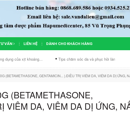
TƯ VẤN
LIÊN HỆ
DÀNH CHO KHÁCH HÀNG
ủa xịt khoáng...
Tips chăm sóc da và phục hồi làn...
Chế độ
(BETAMETHASONE, GENTAMICIN... ).ĐIỀU TRỊ VIÊM DA, VIÊM DA DỊ ỨNG, NẤ
G (BETAMETHASONE,
RỊ VIÊM DA, VIÊM DA DỊ ỨNG, 