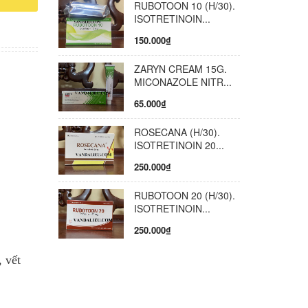
RUBOTOON 10 (H/30).
viêm
ISOTRETINOIN...
ễm, teo
g nhóm
150.000₫
thương,
ZARYN CREAM 15G.
MICONAZOLE NITR...
 NAM
65.000₫
ROSECANA (H/30).
ISOTRETINOIN 20...
250.000₫
RUBOTOON 20 (H/30).
ISOTRETINOIN...
250.000₫
 vết