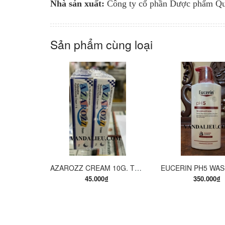
Nhà sản xuất:
Công ty cổ phần Dược phẩm Q
Sản phẩm cùng loại
MUA HÀNG
MUA H
AZAROZZ CREAM 10G. TERBINAFINE 1%. THUỐC TRỊ NẤM DA CHÂN, NẤM DA ĐÙI, NẤM DA THÂN, LANG BEN...
45.000₫
350.000₫