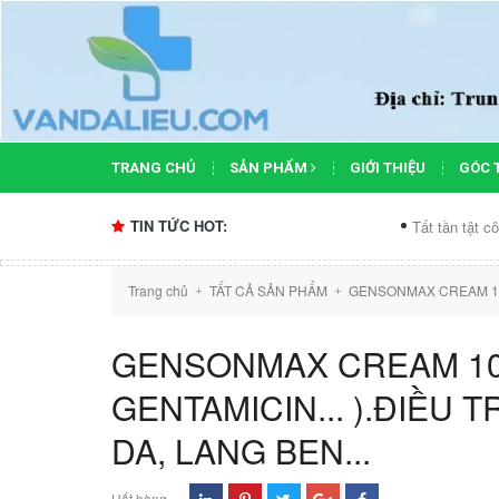
TRANG CHỦ
SẢN PHẨM
GIỚI THIỆU
GÓC 
TIN TỨC HOT:
Tất tần tật công dụng c
Trang chủ
TẤT CẢ SẢN PHẨM
GENSONMAX CREAM 10G 
+
+
GENSONMAX CREAM 10
GENTAMICIN... ).ĐIỀU T
DA, LANG BEN...
Hết hàng