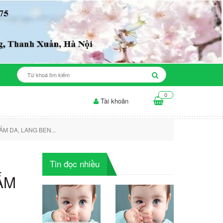
0
Tài khoản
 ăn cho da mụn: những điều...
Thời gian để sản phẩm làm trắng da...
M DA, LANG BEN...
Tin đọc nhiều
NẤM