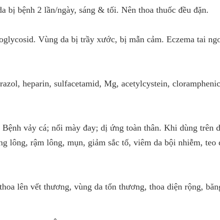
 bị bệnh 2 lần/ngày, sáng & tối. Nên thoa thuốc đều đặn.
glycosid. Vùng da bị trầy xước, bị mẫn cảm. Eczema tai ngo
razol, heparin, sulfacetamid, Mg, acetylcystein, cloramphenic
. Bệnh vảy cá; nổi mày đay; dị ứng toàn thân. Khi dùng trên 
ng lông, rậm lông, mụn, giảm sắc tố, viêm da bội nhiễm, teo 
hoa lên vết thương, vùng da tổn thương, thoa diện rộng, băn