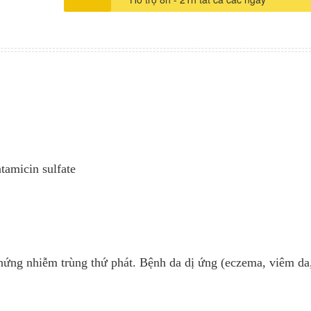
dùng trên diện rộng, có băng ép: kích ứng da, khô da, 
nang lông, rậm lông, mụn, giảm sắc tố, viêm da bội nhi
da, vạch da, hat kê. Chú ý đề phòng: Dị ứng chéo tron
aminoglycosid. Tránh thoa lên vết thương, vùng da tổn 
thoa diện rộng, băng ép. Trẻ em & trẻ nhũ nhi. Nhà sản
xuất: Công ty cổ phần Dược phẩm Quảng Bình – VIỆT
tamicin sulfate
chứng nhiễm trùng thứ phát. Bệnh da dị ứng (eczema, viêm da,