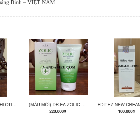
uảng Bình – VIỆT NAM
ÀNG
MUA HÀNG
MUA HÀ
EUCERIN PH5 WASHLOTION 400ML. SỮA TẮM DẠNG GEL CHO DA NHẠY CẢM.
(MẪU MỚI) DR.EA ZOLIC BODY CLEANSING MILK 150ML. SỮA TẮM Y KHOA
220.000₫
100.000₫