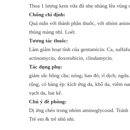
Thoa 1 lượng kem vừa đủ nhẹ nhàng lên vùng da
Chống chỉ định:
Quá mẫn với thành phần thuốc, với nhóm amino
thủng màng nhỉ. Loét.
Tương tác thuốc:
Làm giảm hoạt tính của gentamicin: Ca, sulfafu
actinomycin, doxorubicin, clindamycin.
Tác dụng phụ:
giảm sắc hồng cầu; nóng; ban đỏ; rỉ dịch; ngứa
rộng, có băng ép: kích ứng da, khô da, viêm na
vạch da, hat kê.
Chú ý đề phòng:
Dị ứng chéo trong nhóm aminoglycosid. Tránh t
Trẻ em & trẻ nhũ nhi.