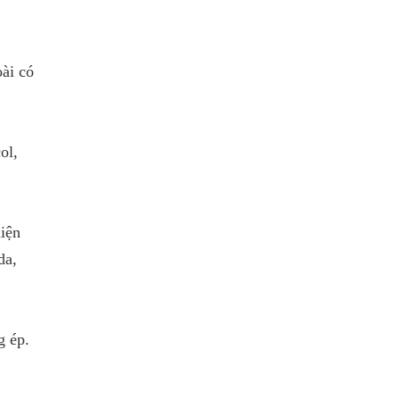
ài có
ol,
diện
da,
g ép.