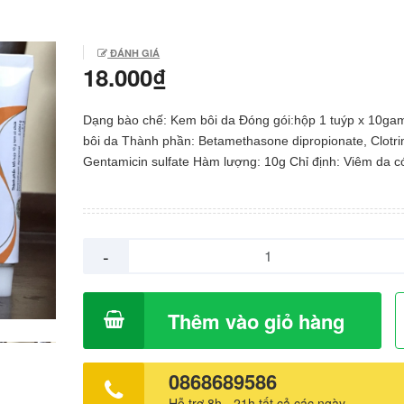
ĐÁNH GIÁ
18.000₫
Dạng bào chế: Kem bôi da Đóng gói:hộp 1 tuýp x 10g
bôi da Thành phần: Betamethasone dipropionate, Clotri
Gentamicin sulfate Hàm lượng: 10g Chỉ định: Viêm da c
ứng với corticoid khi có biến chứng nhiễm trùng thứ phá
da dị ứng (eczema, viêm da, vết trầy, hăm). Nấm da, la
Liều lượng – Cách dùng Thoa 1 lượng kem vừa đủ nhẹ
lên vùng da bị bệnh 2 lần/ngày, sáng & tối. Nên thoa th
-
đặn. Chống chỉ định: Quá mẫn với thành phần thuốc, v
aminoglycosid. Vùng da bị trầy xước, bị mẫn cảm. Ecze
ngoài có thủng màng nhỉ. Loét. Tương tác thuốc: Làm g
Thêm vào giỏ hàng
tính của gentamicin: Ca, sulfafurazol, heparin, sulfacet
acetylcystein, cloramphenicol, actinomycin, doxorubicin,
clindamycin. Tác dụng phụ: giảm sắc hồng cầu; nóng; ba
0868689586
dịch; ngứa. Bệnh vảy cá; nổi mày đay; dị ứng toàn thân.
Hỗ trợ 8h - 21h tất cả các ngày