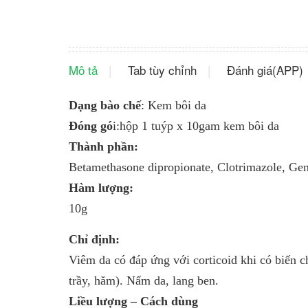
Mô tả
Tab tùy chỉnh
Đánh giá(APP)
Dạng bào chế
: Kem bôi da
Đóng gó
i:hộp 1 tuýp x 10gam kem bôi da
Thành phần:
Betamethasone dipropionate, Clotrimazole, Gen
Hàm lượng:
10g
Chỉ định:
Viêm da có đáp ứng với corticoid khi có biến 
trầy, hăm). Nấm da, lang ben.
Liều lượng – Cách dùng